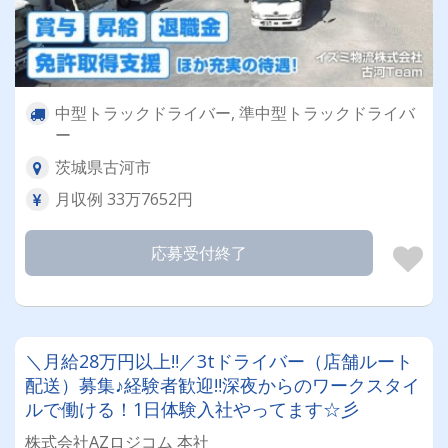
中型トラックドライバー, 準中型トラックドライバ
ー
茨城県古河市
月収例 33万7652円
応募受付終了
＼月給28万円以上‼／3tドライバー（店舗ルート
配送）募集♪経験者歓迎‼深夜からのワークスタイ
ルで働ける！1日体験入社やってます☆彡
株式会社AZロジコム 本社