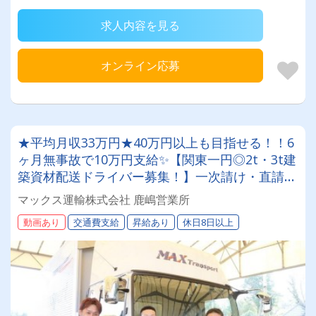
求人内容を見る
オンライン応募
★平均月収33万円★40万円以上も目指せる！！6
ヶ月無事故で10万円支給✨【関東一円◎2t・3t建
築資材配送ドライバー募集！】一次請け・直請け
案件100％✨全車ナビ付/AT車20台保有◎
マックス運輸株式会社 鹿嶋営業所
動画あり
交通費支給
昇給あり
休日8日以上