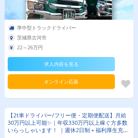
準中型トラックドライバー
茨城県古河市
22～26万円
求人内容を見る
オンライン応募
【2t車ドライバー/フリー便・定期便配送】月給
30万円以上可能✨｜年収330万円以上稼ぐ方多数
いらっしゃいます！ ｜週休2日制＋福利厚生充実
で働きやすさ抜群！｜ 資格取得は全額会社負