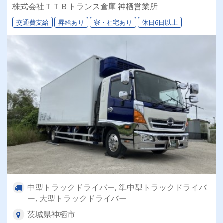
大型トラックなど様々な配送案件あり！ ⏩【選
株式会社ＴＴＢトランス倉庫 神栖営業所
べる働き方】理想の働き方が実現できる！ ⏩物
交通費支給
昇給あり
寮・社宅あり
休日6日以上
流業界初めての方も大歓迎です！
中型トラックドライバー, 準中型トラックドライバ
ー, 大型トラックドライバー
茨城県神栖市