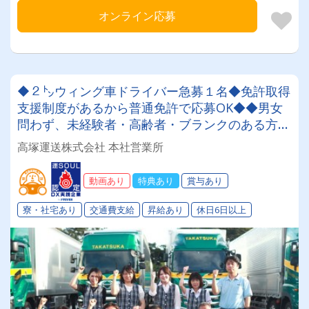
オンライン応募
◆２㌧ウィング車ドライバー急募１名◆免許取得
支援制度があるから普通免許で応募OK◆◆男女
問わず、未経験者・高齢者・ブランクのある方大
歓迎！！創業６０年 地元密着の安定した企業で
高塚運送株式会社 本社営業所
す。賞与年３回支給 ♪
動画あり
特典あり
賞与あり
寮・社宅あり
交通費支給
昇給あり
休日6日以上