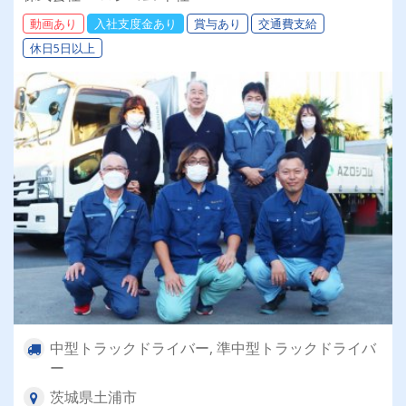
動画あり
入社支度金あり
賞与あり
交通費支給
休日5日以上
中型トラックドライバー, 準中型トラックドライバ
ー
茨城県土浦市