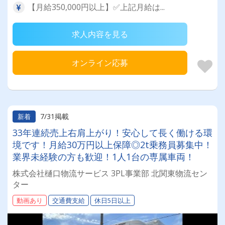
【月給350,000円以上】✅上記月給は...
求人内容を見る
オンライン応募
7/31掲載
新着
33年連続売上右肩上がり！安心して長く働ける環
境です！月給30万円以上保障◎2t乗務員募集中！
業界未経験の方も歓迎！1人1台の専属車両！
株式会社樋口物流サービス 3PL事業部 北関東物流セン
ター
動画あり
交通費支給
休日5日以上