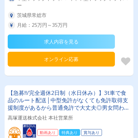
ー
茨城県常総市
月給：25万円～35万円
求人内容を見る
オンライン応募
【急募‼/完全週休2日制（水日休み）】3t車で食
品のルート配送│中型免許がなくても免許取得支
援制度があるから普通免許で大丈夫◎男女問わ
ず、未経験者・高齢者・ブランクのある方も大歓
高塚運送株式会社 本社営業所
迎！！
動画あり
特典あり
賞与あり