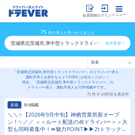
メニュー
会員登録
ログイン
75
件の求人が見つかりました
茨城県北茨城市,準中型トラックドライバーのドライバー
条件変更 >
「茨城県北茨城市,準中型トラックドライバー」のドライバー求人・
運転手求人を探すならドラEVERにお任せください！
現在、「茨城県北茨城市,準中型トラックドライバー」の
ドライバー求人・運転手求人を75件掲載中です。
75 件 0~20件目を表示中
8/4掲載
新着
＼＼✨【2026年9月中旬】神栖営業所新オープ
ン！✨／／ ＜＜ルート配送の4tドライバー＞＞大
型も同時募集中！⏩魅力POINT▶▶2tトラックや