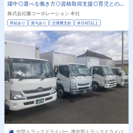
躍中◎選べる働き方◎資格取得支援◎育児との両
立も可能◎AT（オートマ限定）車
株式会社蘭コーポレーション 本社
昇給あり
賞与あり
交通費支給
休日8日以上
中型トラックドライバー, 準中型トラックドライバ