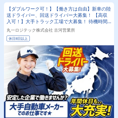
【ダブルワーク可！】【働き方は自由】新車の陸
送ドライバー、回送ドライバー大募集！ 【高収
入可！】大手トラック工場で大募集！ 待機時間
もなく身体の負担が少ないお仕事♬★休みと収入
丸一ロジテック株式会社 古河営業所
のバランスは好きなように選べます★
休日8日以上