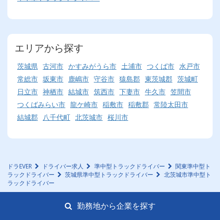
エリアから探す
茨城県
古河市
かすみがうら市
土浦市
つくば市
水戸市
常総市
坂東市
鹿嶋市
守谷市
猿島郡
東茨城郡
茨城町
日立市
神栖市
結城市
筑西市
下妻市
牛久市
笠間市
つくばみらい市
龍ケ崎市
稲敷市
稲敷郡
常陸太田市
結城郡
八千代町
北茨城市
桜川市
ドラEVER
ドライバー求人
準中型トラックドライバー
関東準中型ト
ラックドライバー
茨城県準中型トラックドライバー
北茨城市準中型ト
ラックドライバー
勤務地から企業を探す