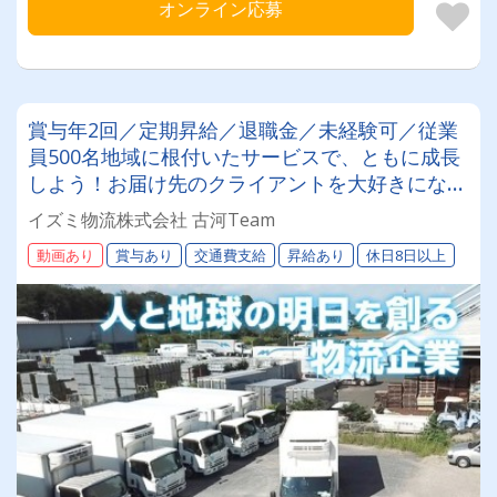
オンライン応募
賞与年2回／定期昇給／退職金／未経験可／従業
員500名地域に根付いたサービスで、ともに成長
しよう！お届け先のクライアントを大好きになれ
る！そして自分の仕事に誇りを持てるんです!!!そ
イズミ物流株式会社 古河Team
の理由は？詳しくは詳細をチェック！！！
動画あり
賞与あり
交通費支給
昇給あり
休日8日以上