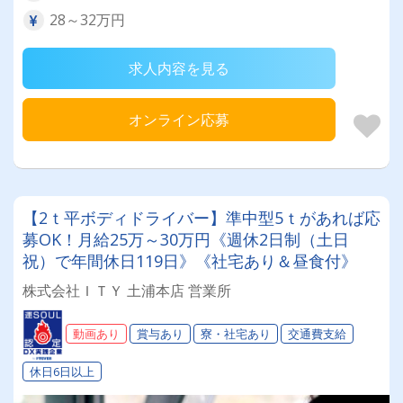
28～32万円
求人内容を見る
オンライン応募
【2ｔ平ボディドライバー】準中型5ｔがあれば応
募OK！月給25万～30万円《週休2日制（土日
祝）で年間休日119日》《社宅あり＆昼食付》
株式会社ＩＴＹ 土浦本店 営業所
動画あり
賞与あり
寮・社宅あり
交通費支給
休日6日以上