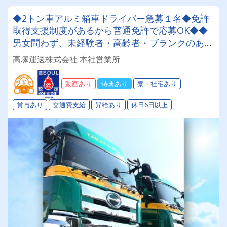
◆2トン車アルミ箱車ドライバー急募１名◆免許
取得支援制度があるから普通免許で応募OK◆◆
男女問わず、未経験者・高齢者・ブランクのある
方も大歓迎！！創業６３年 地元密着の安定した
高塚運送株式会社 本社営業所
企業です。賞与年３回支給、2026年度より支給
額大幅アップ ♪
動画あり
特典あり
寮・社宅あり
賞与あり
交通費支給
昇給あり
休日6日以上