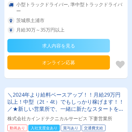
小型トラックドライバー, 準中型トラックドライバ
ー
茨城県土浦市
月給30万～35万円以上
求人内容を見る
オンライン応募
＼2024年より給料ベースアップ！！月給29万円
以上！中型（2t・4t）でもしっかり稼げます！！
／★新しい営業所で、一緒に新たなスタートを切
りませんか？【2024年より給料のベースアップ
株式会社カインドテクニカルサービス 下妻営業所
を達成しました！！★さらに！！有給休暇あり】
動画あり
入社支度金あり
賞与あり
交通費支給