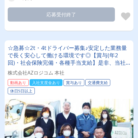
応募受付終了
☆急募☆2t・4tドライバー募集♪安定した業務量
で長く安心して働ける環境です◎【賞与(年2
回)・社会保険完備・各種手当支給】是非、当社
で新たなスタートを切りませんか⁉
株式会社AZロジコム 本社
動画あり
入社支度金あり
賞与あり
交通費支給
休日5日以上