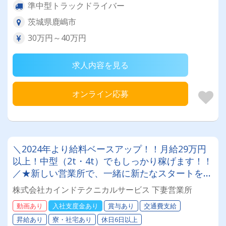
準中型トラックドライバー
茨城県鹿嶋市
30万円～40万円
求人内容を見る
オンライン応募
＼2024年より給料ベースアップ！！月給29万円
以上！中型（2t・4t）でもしっかり稼げます！！
／★新しい営業所で、一緒に新たなスタートを切
りませんか？【2024年より給料のベースアップ
株式会社カインドテクニカルサービス 下妻営業所
を達成しました！！★さらに！！有給休暇あり】
動画あり
入社支度金あり
賞与あり
交通費支給
昇給あり
寮・社宅あり
休日6日以上