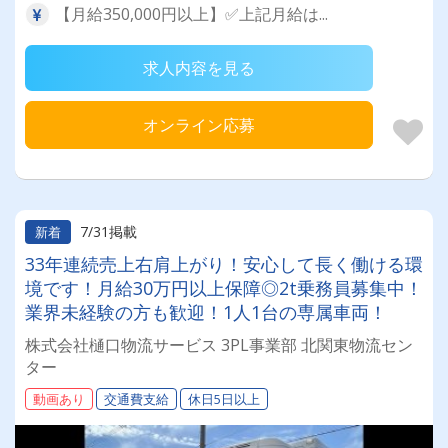
【月給350,000円以上】✅上記月給は...
求人内容を見る
オンライン応募
7/31掲載
新着
33年連続売上右肩上がり！安心して長く働ける環
境です！月給30万円以上保障◎2t乗務員募集中！
業界未経験の方も歓迎！1人1台の専属車両！
株式会社樋口物流サービス 3PL事業部 北関東物流セン
ター
動画あり
交通費支給
休日5日以上