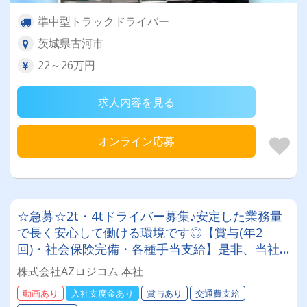
準中型トラックドライバー
茨城県古河市
22～26万円
求人内容を見る
オンライン応募
☆急募☆2t・4tドライバー募集♪安定した業務量
で長く安心して働ける環境です◎【賞与(年2
回)・社会保険完備・各種手当支給】是非、当社
で新たなスタートを切りませんか⁉
株式会社AZロジコム 本社
動画あり
入社支度金あり
賞与あり
交通費支給