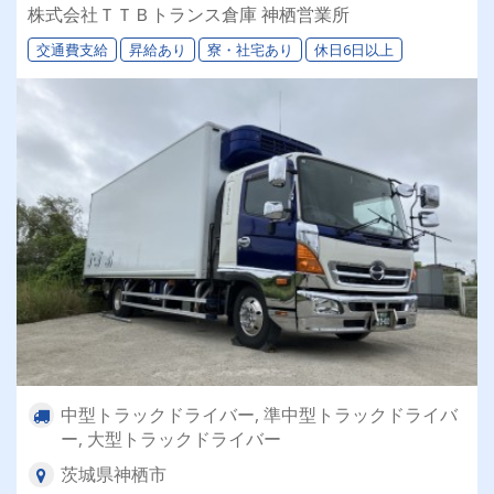
大型トラックなど様々な配送案件あり！ ⏩【選
株式会社ＴＴＢトランス倉庫 神栖営業所
べる働き方】理想の働き方が実現できる！ ⏩物
交通費支給
昇給あり
寮・社宅あり
休日6日以上
流業界初めての方も大歓迎です！
中型トラックドライバー, 準中型トラックドライバ
ー, 大型トラックドライバー
茨城県神栖市