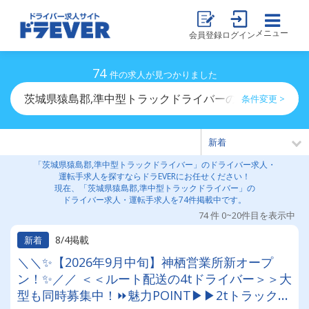
メニュー
会員登録
ログイン
74
件の求人が見つかりました
茨城県猿島郡,準中型トラックドライバーのドライバー求
条件変更 >
「茨城県猿島郡,準中型トラックドライバー」のドライバー求人・
運転手求人を探すならドラEVERにお任せください！
現在、「茨城県猿島郡,準中型トラックドライバー」の
ドライバー求人・運転手求人を74件掲載中です。
74 件 0~20件目を表示中
8/4掲載
新着
＼＼✨【2026年9月中旬】神栖営業所新オープ
ン！✨／／ ＜＜ルート配送の4tドライバー＞＞大
型も同時募集中！⏩魅力POINT▶▶2tトラックや