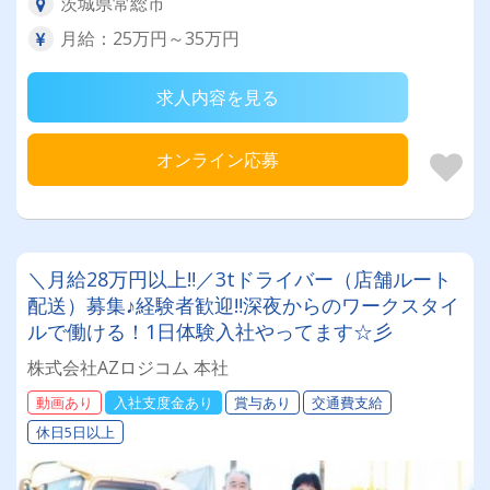
茨城県常総市
月給：25万円～35万円
求人内容を見る
オンライン応募
＼月給28万円以上‼／3tドライバー（店舗ルート
配送）募集♪経験者歓迎‼深夜からのワークスタイ
ルで働ける！1日体験入社やってます☆彡
株式会社AZロジコム 本社
動画あり
入社支度金あり
賞与あり
交通費支給
休日5日以上