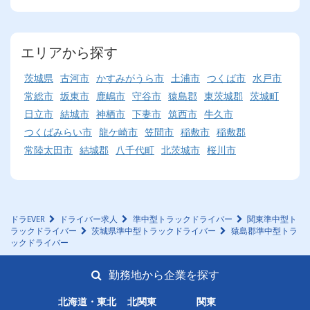
エリアから探す
茨城県
古河市
かすみがうら市
土浦市
つくば市
水戸市
常総市
坂東市
鹿嶋市
守谷市
猿島郡
東茨城郡
茨城町
日立市
結城市
神栖市
下妻市
筑西市
牛久市
つくばみらい市
龍ケ崎市
笠間市
稲敷市
稲敷郡
常陸太田市
結城郡
八千代町
北茨城市
桜川市
ドラEVER
ドライバー求人
準中型トラックドライバー
関東準中型ト
ラックドライバー
茨城県準中型トラックドライバー
猿島郡準中型トラ
ックドライバー
勤務地から企業を探す
北海道・東北
北関東
関東