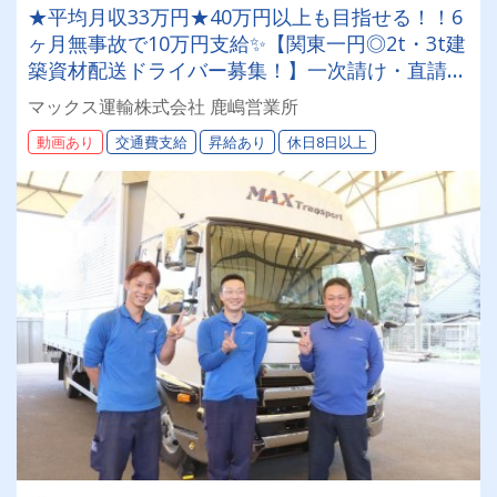
★平均月収33万円★40万円以上も目指せる！！6
ヶ月無事故で10万円支給✨【関東一円◎2t・3t建
築資材配送ドライバー募集！】一次請け・直請け
案件100％✨全車ナビ付/AT車20台保有◎
マックス運輸株式会社 鹿嶋営業所
動画あり
交通費支給
昇給あり
休日8日以上