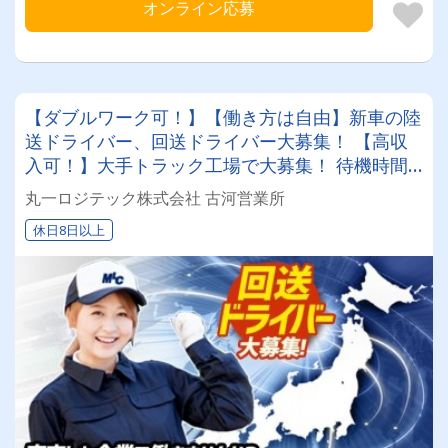
オンライン応募
【ダブルワーク可！】【働き方は自由】新車の陸
送ドライバー、回送ドライバー大募集！ 【高収
入可！】大手トラック工場で大募集！ 待機時間
もなく身体の負担が少ないお仕事♬★休みと収入
丸一ロジテック株式会社 古河営業所
のバランスは好きなように選べます★
休日8日以上