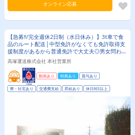
オンライン応募
【急募‼/完全週休2日制（水日休み）】3t車で食
品のルート配送│中型免許がなくても免許取得支
援制度があるから普通免許で大丈夫◎男女問わ
ず、未経験者・高齢者・ブランクのある方も大歓
高塚運送株式会社 本社営業所
迎！！
動画あり
特典あり
賞与あり
寮・社宅あり
交通費支給
昇給あり
休日8日以上