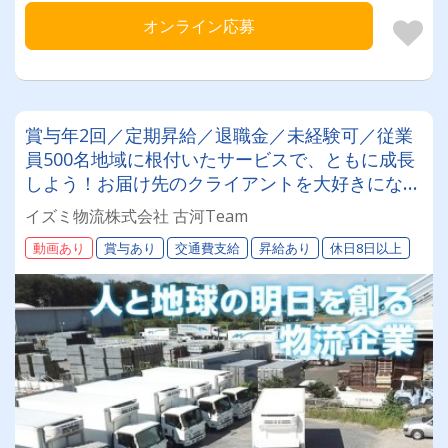
オンライン応募
賞与年2回／定期昇給／退職金／未経験可／従業
員500名地域に根付いたサービスで、ともに成長
しよう！お届け先のクライアントを大好きになれ
る！そして自分の仕事に誇りを持てるんです!!!そ
イズミ物流株式会社 古河Team
の理由は？詳しくは詳細をチェック！！！
動画あり
賞与あり
交通費支給
昇給あり
休日8日以上