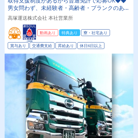
取得支援制度があるから普通免許で応募OK◆◆
男女問わず、未経験者・高齢者・ブランクのある
方も大歓迎！！創業６３年 地元密着の安定した
高塚運送株式会社 本社営業所
企業です。賞与年３回支給、2026年度より支給
額大幅アップ ♪
動画あり
特典あり
寮・社宅あり
賞与あり
交通費支給
昇給あり
休日6日以上