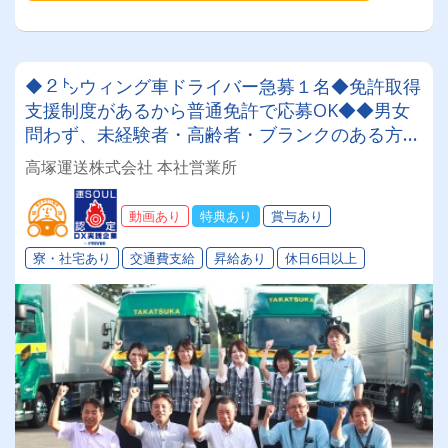
◆２㌧ウィング車ドライバー急募１名◆免許取得
支援制度があるから普通免許で応募OK◆◆男女
問わず、未経験者・高齢者・ブランクのある方大
歓迎！！創業６０年 地元密着の安定した企業で
高塚運送株式会社 本社営業所
す。賞与年３回支給 ♪
動画あり
特典あり
賞与あり
寮・社宅あり
交通費支給
昇給あり
休日6日以上