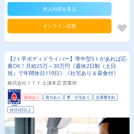
求人内容を見る
オンライン応募
【2ｔ平ボディドライバー】準中型5ｔがあれば応
募OK！月給25万～30万円《週休2日制（土日
祝）で年間休日119日》《社宅あり＆昼食付》
株式会社ＩＴＹ 土浦本店 営業所
動画あり
賞与あり
寮・社宅あり
交通費支給
休日6日以上