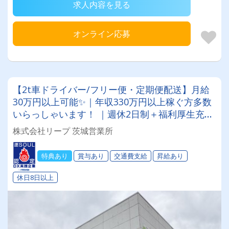
求人内容を見る
オンライン応募
【2t車ドライバー/フリー便・定期便配送】月給
30万円以上可能✨｜年収330万円以上稼ぐ方多数
いらっしゃいます！ ｜週休2日制＋福利厚生充実
で働きやすさ抜群！｜ 資格取得は全額会社負
株式会社リープ 茨城営業所
担！キャリアアップを全力サポートします★
特典あり
賞与あり
交通費支給
昇給あり
休日8日以上