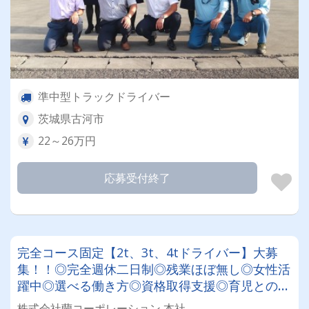
準中型トラックドライバー
茨城県古河市
22～26万円
応募受付終了
完全コース固定【2t、3t、4tドライバー】大募
集！！◎完全週休二日制◎残業ほぼ無し◎女性活
躍中◎選べる働き方◎資格取得支援◎育児との両
立も可能◎AT（オートマ限定）車
株式会社蘭コーポレーション 本社