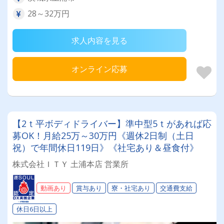
28～32万円
求人内容を見る
オンライン応募
【2ｔ平ボディドライバー】準中型5ｔがあれば応
募OK！月給25万～30万円《週休2日制（土日
祝）で年間休日119日》《社宅あり＆昼食付》
株式会社ＩＴＹ 土浦本店 営業所
動画あり
賞与あり
寮・社宅あり
交通費支給
休日6日以上