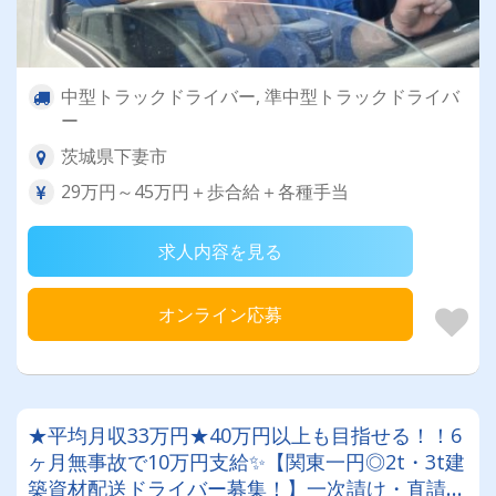
中型トラックドライバー, 準中型トラックドライバ
ー
茨城県下妻市
29万円～45万円＋歩合給＋各種手当
求人内容を見る
オンライン応募
★平均月収33万円★40万円以上も目指せる！！6
ヶ月無事故で10万円支給✨【関東一円◎2t・3t建
築資材配送ドライバー募集！】一次請け・直請け