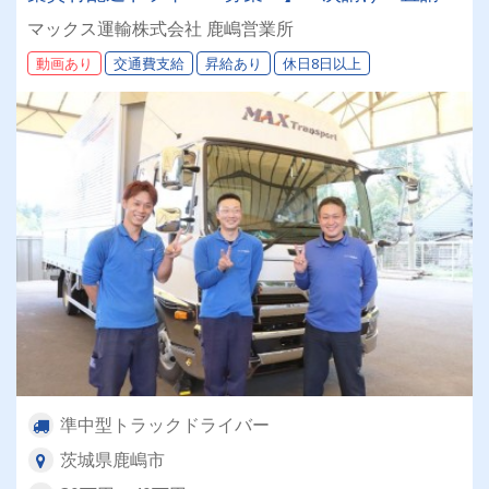
案件100％✨全車ナビ付/AT車20台保有◎
マックス運輸株式会社 鹿嶋営業所
動画あり
交通費支給
昇給あり
休日8日以上
準中型トラックドライバー
茨城県鹿嶋市