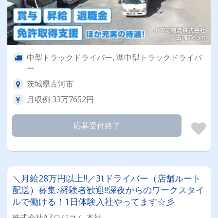
中型トラックドライバー, 準中型トラックドライバ
ー
茨城県古河市
月収例 33万7652円
応募受付終了
＼月給28万円以上‼／3tドライバー（店舗ルート
配送）募集♪経験者歓迎‼深夜からのワークスタイ
ルで働ける！1日体験入社やってます☆彡
株式会社AZロジコム 本社