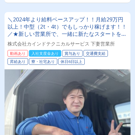
＼2024年より給料ベースアップ！！月給29万円
以上！中型（2t・4t）でもしっかり稼げます！！
／★新しい営業所で、一緒に新たなスタートを切
りませんか？【2024年より給料のベースアップ
株式会社カインドテクニカルサービス 下妻営業所
を達成しました！！★さらに！！有給休暇あり】
動画あり
入社支度金あり
賞与あり
交通費支給
昇給あり
寮・社宅あり
休日6日以上