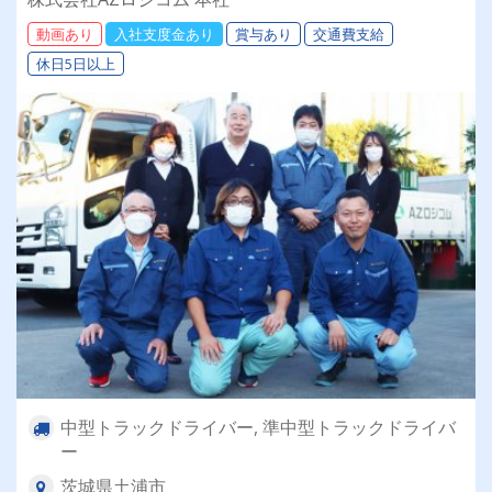
動画あり
入社支度金あり
賞与あり
交通費支給
休日5日以上
中型トラックドライバー, 準中型トラックドライバ
ー
茨城県土浦市