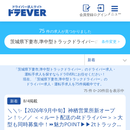
メニュー
会員登録
ログイン
75
件の求人が見つかりました
茨城県下妻市,準中型トラックドライバーのドライバー求
条件変更 >
「茨城県下妻市,準中型トラックドライバー」のドライバー求人・
運転手求人を探すならドラEVERにお任せください！
現在、「茨城県下妻市,準中型トラックドライバー」の
ドライバー求人・運転手求人を75件掲載中です。
75 件 0~20件目を表示中
8/4掲載
新着
＼＼✨【2026年9月中旬】神栖営業所新オープ
ン！✨／／ ＜＜ルート配送の4tドライバー＞＞大
型も同時募集中！⏩魅力POINT▶▶2tトラックや