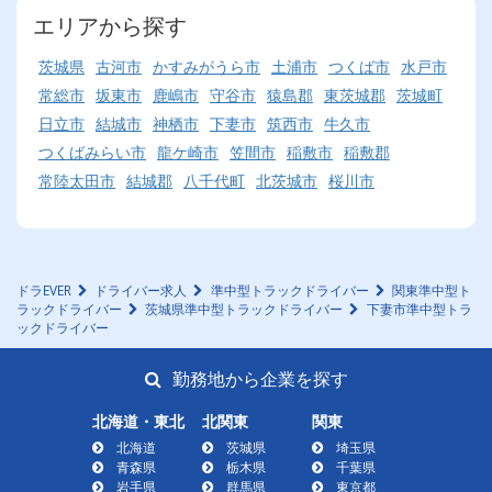
エリアから探す
茨城県
古河市
かすみがうら市
土浦市
つくば市
水戸市
常総市
坂東市
鹿嶋市
守谷市
猿島郡
東茨城郡
茨城町
日立市
結城市
神栖市
下妻市
筑西市
牛久市
つくばみらい市
龍ケ崎市
笠間市
稲敷市
稲敷郡
常陸太田市
結城郡
八千代町
北茨城市
桜川市
ドラEVER
ドライバー求人
準中型トラックドライバー
関東準中型ト
ラックドライバー
茨城県準中型トラックドライバー
下妻市準中型トラ
ックドライバー
勤務地から企業を探す
北海道・東北
北関東
関東
北海道
茨城県
埼玉県
青森県
栃木県
千葉県
岩手県
群馬県
東京都