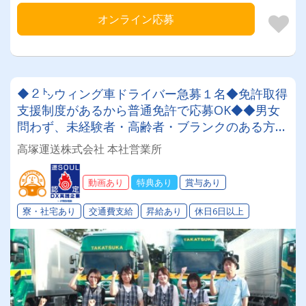
オンライン応募
◆２㌧ウィング車ドライバー急募１名◆免許取得
支援制度があるから普通免許で応募OK◆◆男女
問わず、未経験者・高齢者・ブランクのある方大
歓迎！！創業６０年 地元密着の安定した企業で
高塚運送株式会社 本社営業所
す。賞与年３回支給 ♪
動画あり
特典あり
賞与あり
寮・社宅あり
交通費支給
昇給あり
休日6日以上