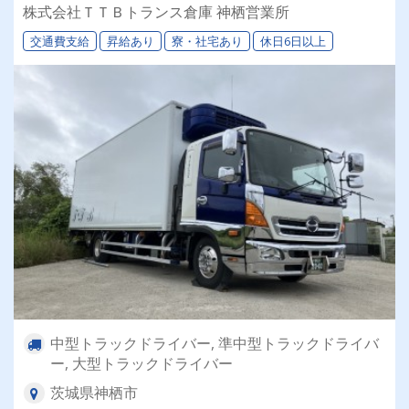
大型トラックなど様々な配送案件あり！ ⏩【選
株式会社ＴＴＢトランス倉庫 神栖営業所
べる働き方】理想の働き方が実現できる！ ⏩物
交通費支給
昇給あり
寮・社宅あり
休日6日以上
流業界初めての方も大歓迎です！
中型トラックドライバー, 準中型トラックドライバ
ー, 大型トラックドライバー
茨城県神栖市