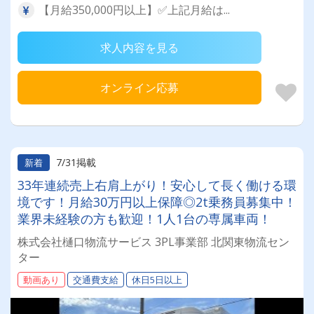
【月給350,000円以上】✅上記月給は...
求人内容を見る
オンライン応募
7/31掲載
新着
33年連続売上右肩上がり！安心して長く働ける環
境です！月給30万円以上保障◎2t乗務員募集中！
業界未経験の方も歓迎！1人1台の専属車両！
株式会社樋口物流サービス 3PL事業部 北関東物流セン
ター
動画あり
交通費支給
休日5日以上