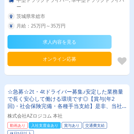
ー
茨城県常総市
月給：25万円～35万円
求人内容を見る
オンライン応募
☆急募☆2t・4tドライバー募集♪安定した業務量
で長く安心して働ける環境です◎【賞与(年2
回)・社会保険完備・各種手当支給】是非、当社
で新たなスタートを切りませんか⁉
株式会社AZロジコム 本社
動画あり
入社支度金あり
賞与あり
交通費支給
休日5日以上