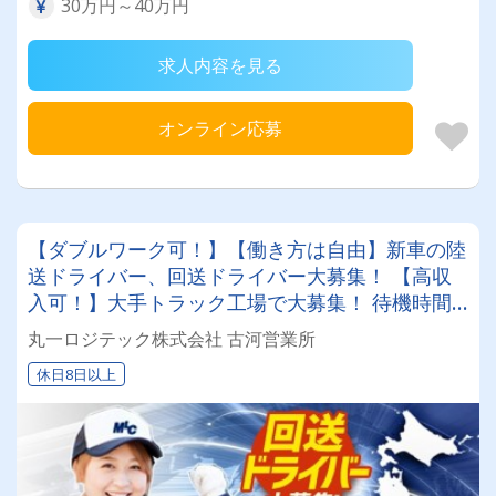
30万円～40万円
求人内容を見る
オンライン応募
【ダブルワーク可！】【働き方は自由】新車の陸
送ドライバー、回送ドライバー大募集！ 【高収
入可！】大手トラック工場で大募集！ 待機時間
もなく身体の負担が少ないお仕事♬★休みと収入
丸一ロジテック株式会社 古河営業所
のバランスは好きなように選べます★
休日8日以上