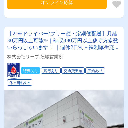
オンライン応募
【2t車ドライバー/フリー便・定期便配送】月給
30万円以上可能✨｜年収330万円以上稼ぐ方多数
いらっしゃいます！ ｜週休2日制＋福利厚生充実
で働きやすさ抜群！｜ 資格取得は全額会社負
株式会社リープ 茨城営業所
担！キャリアアップを全力サポートします★
特典あり
賞与あり
交通費支給
昇給あり
休日8日以上