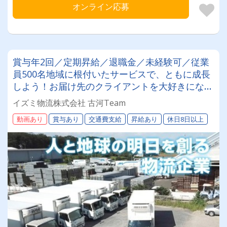
オンライン応募
賞与年2回／定期昇給／退職金／未経験可／従業
員500名地域に根付いたサービスで、ともに成長
しよう！お届け先のクライアントを大好きになれ
る！そして自分の仕事に誇りを持てるんです!!!そ
イズミ物流株式会社 古河Team
の理由は？詳しくは詳細をチェック！！！
動画あり
賞与あり
交通費支給
昇給あり
休日8日以上