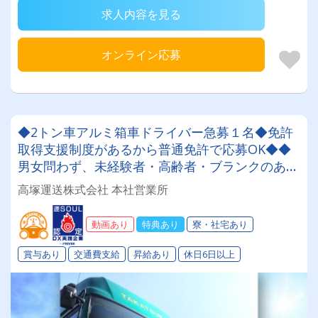
求人内容を見る
オンライン応募
◆2トン車アルミ箱車ドライバー急募１名◆免許
取得支援制度があるから普通免許で応募OK◆◆
男女問わず、未経験者・高齢者・ブランクのある
方も大歓迎！！創業６３年 地元密着の安定した
高塚運送株式会社 本社営業所
企業です。賞与年３回支給、2026年度より支給
額大幅アップ ♪
動画あり
特典あり
寮・社宅あり
賞与あり
交通費支給
昇給あり
休日6日以上