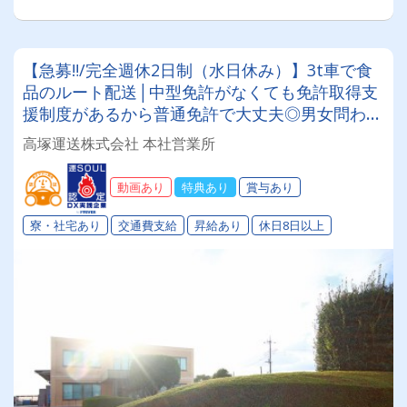
【急募‼/完全週休2日制（水日休み）】3t車で食
品のルート配送│中型免許がなくても免許取得支
援制度があるから普通免許で大丈夫◎男女問わ
ず、未経験者・高齢者・ブランクのある方も大歓
高塚運送株式会社 本社営業所
迎！！
動画あり
特典あり
賞与あり
寮・社宅あり
交通費支給
昇給あり
休日8日以上