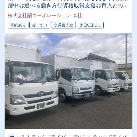
躍中◎選べる働き方◎資格取得支援◎育児との両
立も可能◎AT（オートマ限定）車
株式会社蘭コーポレーション 本社
昇給あり
賞与あり
交通費支給
休日8日以上
中型トラックドライバー, 準中型トラックドライバ