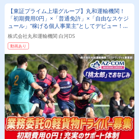
【東証プライム上場グループ】丸和運輸機関！
「初期費用0円」×「普通免許」×「自由なスケジ
ュール」“稼げる個人事業主”としてデビュー！確
定申告など充実のサポート体制も♪
株式会社丸和運輸機関 白河DS
動画あり