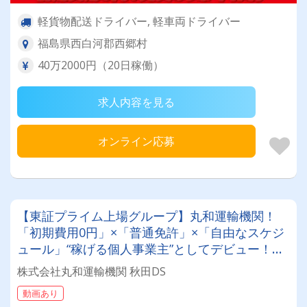
軽貨物配送ドライバー, 軽車両ドライバー
福島県西白河郡西郷村
40万2000円（20日稼働）
求人内容を見る
オンライン応募
【東証プライム上場グループ】丸和運輸機関！
「初期費用0円」×「普通免許」×「自由なスケジ
ュール」“稼げる個人事業主”としてデビュー！確
定申告など充実のサポート体制も♪
株式会社丸和運輸機関 秋田DS
動画あり