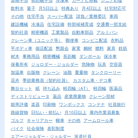
資格手当
長距離手当
冷凍車
カーナビ搭載
シニア応援
飲料水
菓子
月5日以上
特典あり
月4日以上
社宅対応可
その他
住宅手当
スーパー配送
請負／業務委託
車両
建設機械
冷凍品
住宅設備
幹部候補育成
交通費一部支給
契約社員
精密機器
工業製品
自動車部品
アルミバン
クレーン車（ユニック等）
郵便車
コンビニ配送
衣料品
平ボディ車
個店配送
懇親会
家電
鋼材
燃料
家具
鉄筋
材木
事務用品
精密機械
長距離
ダンボール
保冷車
保養所有
ジョロダー・ジョルダー
危険物
玩具
空容器
加温車
出版物
クレーン
油脂
重量物
タンクローリー
花卉
季節乗務員（契約社員）
カスタム車・デコ車
舞台セット
紙
持ち込み
軽四輪（AT）
軽四輪
医薬品
ディストリビュータ
薬品
産業廃棄物
クレーン部材
能率評価
楽器
印刷物
ワンボックス
コンテナ
社員旅行
路線貨物
日払い・前払い
月10日以上
庫内作業員募集
ゴルフ
キャリアカー
幌車
その他
アームロール車
バイク
社会保険
表彰制度
エアージョルダー・ジョルダー
派遣社員