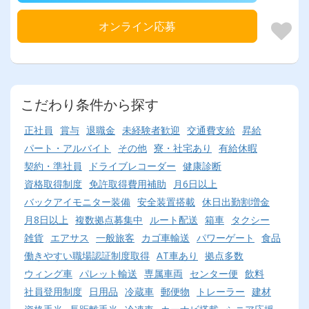
オンライン応募
こだわり条件から探す
正社員
賞与
退職金
未経験者歓迎
交通費支給
昇給
パート・アルバイト
その他
寮・社宅あり
有給休暇
契約・準社員
ドライブレコーダー
健康診断
資格取得制度
免許取得費用補助
月6日以上
バックアイモニター装備
安全装置搭載
休日出勤割増金
月8日以上
複数拠点募集中
ルート配送
箱車
タクシー
雑貨
エアサス
一般旅客
カゴ車輸送
パワーゲート
食品
働きやすい職場認証制度取得
AT車あり
拠点多数
ウィング車
パレット輸送
専属車両
センター便
飲料
社員登用制度
日用品
冷蔵車
郵便物
トレーラー
建材