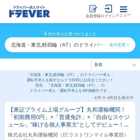
メニュー
会員登録
ログイン
4
件の求人が見つかりました
北海道・東北,軽四輪（AT）のドライバー求人・運転手求
条件変更 >
「北海道・東北,軽四輪（AT）」のドライバー求人・
運転手求人を探すならドラEVERにお任せください！
現在、「北海道・東北,軽四輪（AT）」の
ドライバー求人・運転手求人を4件掲載中です。
4 件 0~4件目を表示中
【東証プライム上場グループ】丸和運輸機関！
「初期費用0円」×「普通免許」×「自由なスケジ
ュール」“稼げる個人事業主”としてデビュー！確
定申告など充実のサポート体制も♪
株式会社丸和運輸機関（ECラストワンマイル事業部）