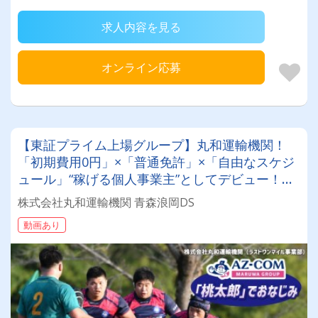
求人内容を見る
オンライン応募
【東証プライム上場グループ】丸和運輸機関！
「初期費用0円」×「普通免許」×「自由なスケジ
ュール」“稼げる個人事業主”としてデビュー！確
定申告など充実のサポート体制も♪
株式会社丸和運輸機関 青森浪岡DS
動画あり