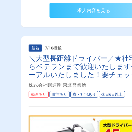
求人内容を見る
7/10掲載
新着
＼大型長距離ドライバー／★社
らベテランまで歓迎いたします
ーアルいたしました！要チェッ
株式会社曙運輸 東北営業所
動画あり
賞与あり
寮・社宅あり
休日6日以上