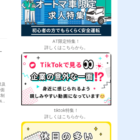
AT限定特集！
詳しくはこちらから。
ー
業及
や面
体制
4件
↓
tiktok特集！
目店
詳しくはこちらから。
準