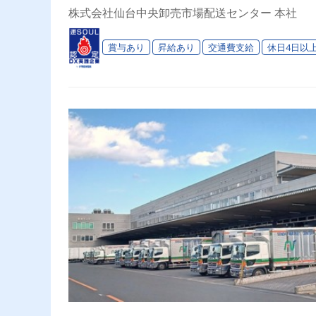
分の時間★
株式会社仙台中央卸売市場配送センター 本社
賞与あり
昇給あり
交通費支給
休日4日以