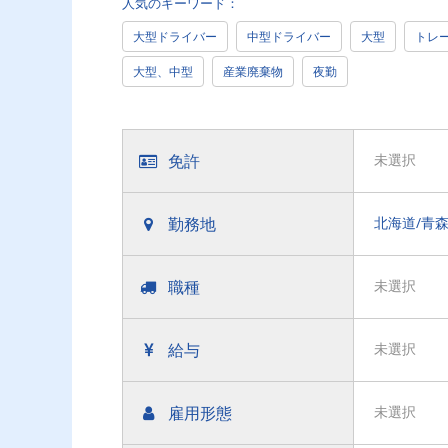
人気のキーワード：
大型ドライバー
中型ドライバー
大型
トレ
大型、中型
産業廃棄物
夜勤
免許
未選択
勤務地
職種
未選択
給与
未選択
雇用形態
未選択