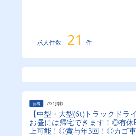
21
求人件数
件
7/31掲載
新着
【中型・大型(6t)トラックド
お昼には帰宅できます！◎有休取
上可能！◎賞与年3回！◎カゴ