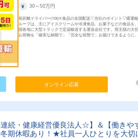
30～50万円
長距離ドライバー(10t)※食品の全国配送▽当社のポイント▽曙運
ループは、主にアイスクリームや冷凍食品、お菓子などの食品を
国各地に大型トラックで定温輸送する運送会社です。荷主様の大
お荷物を「確実な納期で」「完全な状態で」お届けできるように、
1人のドライバーがプロ意識を持って安全運行に努めています。
オンライン応募
年連続・健康経営優良法人☆】＆【働きや
・冬期休暇あり！★社員一人ひとりを大切