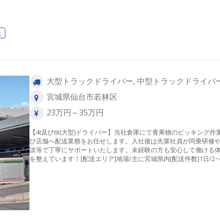
上
大型トラックドライバー, 中型トラックドライバ
宮城県仙台市若林区
23万円～35万円
【4t及び6t(大型)ドライバー】当社倉庫にて青果物のピッキング作
び店舗へ配送業務をお任せします。入社後は先輩社員が同乗研修
談等で丁寧にサポートいたします。未経験の方も安心して働ける
を整えています！[配送エリア]地場/主に宮城県内[配送件数]1日/2~
[積卸方法]パレット輸送、カゴ車[一日の流れの例]3:00 出勤 
ピッキング作業 ↓6:30 カート積込 ↓7:00出庫 ↓ 1便
舗配送（1～2件） ↓9:00頃帰庫 ↓ （休憩） ↓ 2便目
備 ↓11:30 2便目出庫 ↓12:00～12:30頃帰庫 業務終了（退
勤）