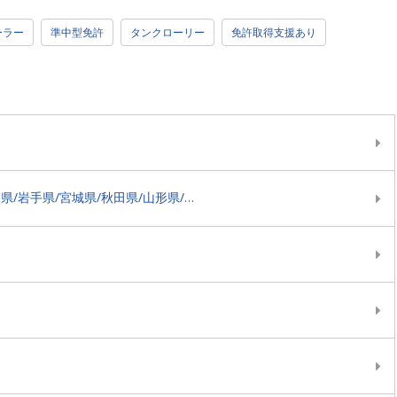
ーラー
準中型免許
タンクローリー
免許取得支援あり
北海道/青森県/岩手県/宮城県/秋田県/山形県/福島県