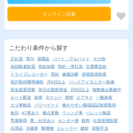
オンライン応募
こだわり条件から探す
正社員
賞与
退職金
パート・アルバイト
その他
未経験者歓迎
有給休暇
契約・準社員
交通費支給
ドライブレコーダー
昇給
健康診断
資格取得制度
免許取得費用補助
月6日以上
バックアイモニター装備
安全装置搭載
休日出勤割増金
月8日以上
複数拠点募集中
ルート配送
箱車
タクシー
雑貨
エアサス
一般旅客
カゴ車輸送
パワーゲート
働きやすい職場認証制度取得
食品
AT車あり
拠点多数
ウィング車
パレット輸送
専属車両
寮・社宅あり
センター便
飲料
社員登用制度
日用品
冷蔵車
郵便物
トレーラー
建材
資格手当