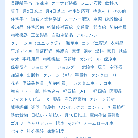
長距離手当
冷凍車
カーナビ搭載
シニア応援
飲料水
菓子
月5日以上
月4日以上
社宅対応可
特典あり
その他
住宅手当
請負／業務委託
スーパー配送
車両
建設機械
冷凍品
住宅設備
幹部候補育成
交通費一部支給
契約社員
精密機器
工業製品
自動車部品
アルミバン
クレーン車（ユニック等）
郵便車
コンビニ配送
衣料品
平ボディ車
個店配送
懇親会
家電
鋼材
燃料
家具
鉄筋
材木
事務用品
精密機械
長距離
ダンボール
保冷車
保養所有
ジョロダー・ジョルダー
危険物
玩具
空容器
加温車
出版物
クレーン
油脂
重量物
タンクローリー
花卉
季節乗務員（契約社員）
カスタム車・デコ車
舞台セット
紙
持ち込み
軽四輪（AT）
軽四輪
医薬品
ディストリビュータ
薬品
産業廃棄物
クレーン部材
能率評価
楽器
印刷物
ワンボックス
コンテナ
社員旅行
路線貨物
日払い・前払い
月10日以上
庫内作業員募集
ゴルフ
キャリアカー
幌車
その他
アームロール車
バイク
社会保険
表彰制度