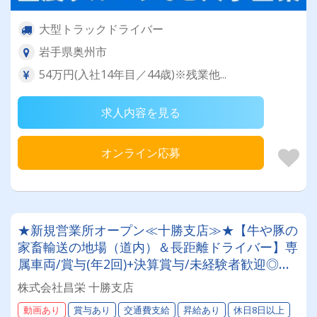
大型トラックドライバー
岩手県奥州市
54万円(入社14年目／44歳)※残業他...
求人内容を見る
オンライン応募
★新規営業所オープン≪十勝支店≫★【牛や豚の
家畜輸送の地場（道内）＆長距離ドライバー】専
属車両/賞与(年2回)+決算賞与/未経験者歓迎◎お
取引先は全農グループなど大手企業様。安定・安
株式会社昌栄 十勝支店
心の待遇です☆当社独自の待遇☆燃費ランキング
動画あり
賞与あり
交通費支給
昇給あり
休日8日以上
上位14位には毎月最大4万円～4000円支給♪