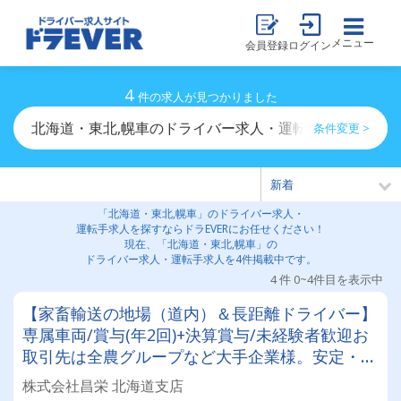
メニュー
会員登録
ログイン
4
件の求人が見つかりました
北海道・東北,幌車のドライバー求人・運転手求人一覧
条件変更 >
「北海道・東北,幌車」のドライバー求人・
運転手求人を探すならドラEVERにお任せください！
現在、「北海道・東北,幌車」の
ドライバー求人・運転手求人を4件掲載中です。
4 件 0~4件目を表示中
【家畜輸送の地場（道内）＆長距離ドライバー】
専属車両/賞与(年2回)+決算賞与/未経験者歓迎お
取引先は全農グループなど大手企業様。安定・安
心の待遇です☆当社独自の待遇☆燃費ランキング
株式会社昌栄 北海道支店
上位14位には毎月最大4万円～4000円支給♪