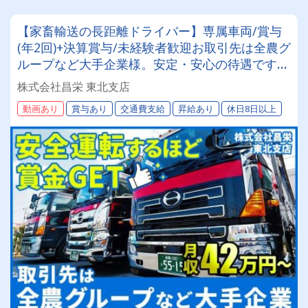
【家畜輸送の長距離ドライバー】専属車両/賞与
(年2回)+決算賞与/未経験者歓迎お取引先は全農グ
ループなど大手企業様。安定・安心の待遇です☆
当社独自の待遇☆燃費ランキング上位14位には毎
株式会社昌栄 東北支店
月最大4万円～4000円支給♪
動画あり
賞与あり
交通費支給
昇給あり
休日8日以上