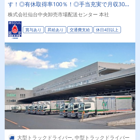
す！◎有休取得率100％！◎手当充実で月収30万
円以上可能！◎賞与年3回！◎カゴ車輸送＆パワ
株式会社仙台中央卸売市場配送センター 本社
ーゲート搭載！★午後からは自分の時間★
賞与あり
昇給あり
交通費支給
休日4日以上
大型トラックドライバー, 中型トラックドライバー