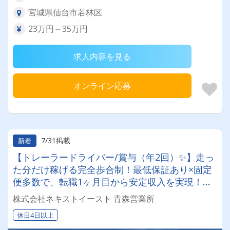
宮城県仙台市若林区
23万円～35万円
求人内容を見る
オンライン応募
7/31掲載
新着
【トレーラードライバー/賞与（年2回）✨】走っ
た分だけ稼げる完全歩合制！最低保証あり×固定
便多数で、転職1ヶ月目から安定収入を実現！定
着率抜群の安定企業で働きませんか？✨
株式会社ネキストイースト 青森営業所
休日4日以上