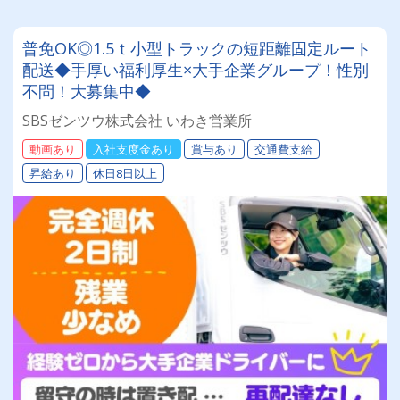
普免OK◎1.5ｔ小型トラックの短距離固定ルート
配送◆手厚い福利厚生×大手企業グループ！性別
不問！大募集中◆
SBSゼンツウ株式会社 いわき営業所
動画あり
入社支度金あり
賞与あり
交通費支給
昇給あり
休日8日以上