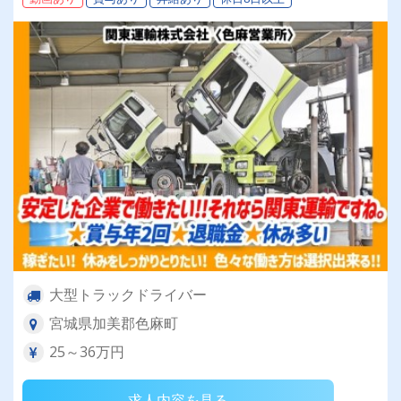
ト体制♪もちろん経験者は優遇します！うれしい
★賞与は年2回しっかり支給します♪
大型トラックドライバー
宮城県加美郡色麻町
25～36万円
求人内容を見る