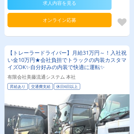
求人内容を見る
オンライン応募
【トレーラードライバー】月給31万円～！入社祝
い金10万円★会社負担でトラックの内装カスタマ
イズOK✨自分好みの内装で快適に運転✨
有限会社美藤流通システム 本社
昇給あり
交通費支給
休日6日以上