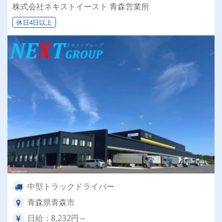
群の安定企業で働きませんか？✨
株式会社ネキストイースト 青森営業所
休日4日以上
中型トラックドライバー
青森県青森市
日給：8,232円～