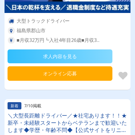
大型トラックドライバー
福島県郡山市
■月収32万円┗入社4年目26歳■月収3...
求人内容を見る
オンライン応募
7/10掲載
新着
＼大型長距離ドライバー／★社宅あります！！★
新卒・未経験スタートからベテランまで歓迎いた
します◆学歴・年齢不問◆【公式サイトをリニュ