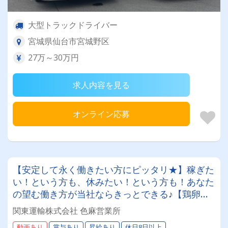
大型トラックドライバー
宮城県仙台市宮城野区
27万～30万円
求人内容を見る
オンライン応募
【安定して永く働きたい方にピッタリ★】稼ぎた
い！という方も、休みたい！という方も！あなた
の望む働き方が当社ならきっとできる♪【鶏卵配
送！】大型免許・フォーク免許をお持ちの方なら
関東運輸株式会社 色麻営業所
ご応募OK★【未経験者歓迎】充実の安心サポー
動画あり
賞与あり
昇給あり
休日8日以上