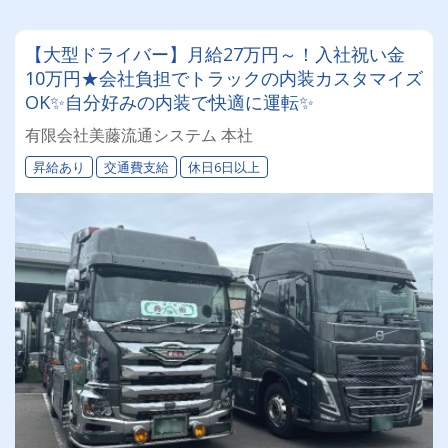
【大型ドライバー】月給27万円～！入社祝い金
10万円★会社負担でトラックの内装カスタマイズ
OK✨自分好みの内装で快適に運転✨
有限会社美藤流通システム 本社
昇給あり
交通費支給
休日6日以上