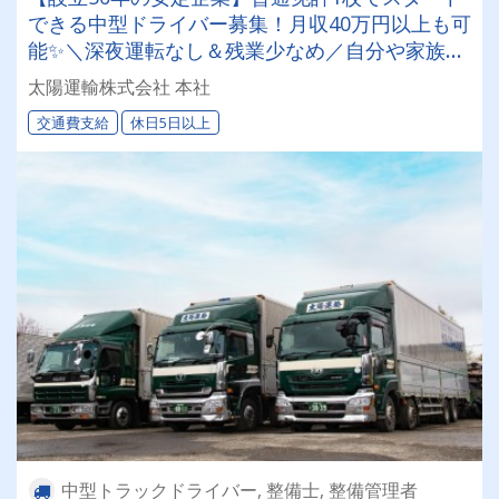
できる中型ドライバー募集！月収40万円以上も可
能✨＼深夜運転なし＆残業少なめ／自分や家族と
の時間を大切にしながら働けます♪ ★一人一台の
太陽運輸株式会社 本社
専用車両
交通費支給
休日5日以上
中型トラックドライバー, 整備士, 整備管理者