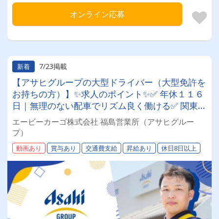
オンライン応募
7/23掲載
新着
【アサヒグループの大型ドライバー（大型免許を
お持ちの方）】✨求人のポイント✨✅ 年休１１６
日｜無理のない配車でリズム良く働ける✅ 関東圏
が中心｜１日1～2件の工場・センター間輸送✅
エービーカーゴ株式会社 福島営業所（アサヒグルー
作業負担軽減｜パレット中心だから運転に集中で
プ）
きる✅ 徹底した運管｜デジタコ×動態管理で安全
動画あり
賞与あり
交通費支給
昇給あり
休日8日以上
を第一に✅ 大手グループ｜福利厚生の充実、退職
金や賞与あり