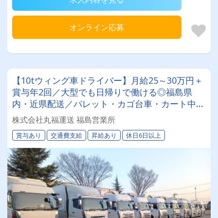
オンライン応募
【10tウィング車ドライバー】月給25～30万円＋
賞与年2回／大型でも日帰りで働ける◎福島県
内・近県配送／パレット・カゴ台車・カート中心
で負担少なめ◎将来は運行管理・所長も目指せる
株式会社丸福運送 福島営業所
キャリア設計あり
賞与あり
交通費支給
昇給あり
休日6日以上