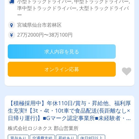
小型トラックドライバー, 中型トラックドライバー,
準中型トラックドライバー, 大型トラックドライバ
ー
宮城県仙台市若林区
27万2000円〜38万100円
求人内容を見る
オンライン応募
【積極採用中】年休110日/賞与・昇給他、福利厚
生充実‼【3t・4t・10t車で食品配送(長距離なし×
日帰り運行)】■Gマーク認定事業所■未経験者・
経験者共に大歓迎■手厚い研修■資格取得制度(大
株式会社ロジネクス 郡山営業所
型取得実績有)
賞与あり
交通費支給
昇給あり
休日8日以上