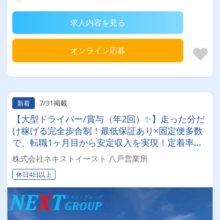
求人内容を見る
オンライン応募
7/31掲載
新着
【大型ドライバー/賞与（年2回）✨】走った分だ
け稼げる完全歩合制！最低保証あり×固定便多数
で、転職1ヶ月目から安定収入を実現！定着率抜
群の安定企業で働きませんか？✨
株式会社ネキストイースト 八戸営業所
休日4日以上