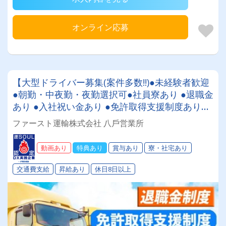
オンライン応募
【大型ドライバー募集(案件多数!!)●未経験者歓迎
●朝勤・中夜勤・夜勤選択可●社員寮あり ●退職金
あり ●入社祝い金あり ●免許取得支援制度あり20
代半ばメンバー大活躍中✨
ファースト運輸株式会社 ⼋⼾営業所
動画あり
特典あり
賞与あり
寮・社宅あり
交通費支給
昇給あり
休日8日以上