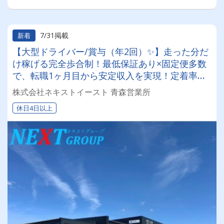
7/31掲載
新着
【大型ドライバー/賞与（年2回）✨】走った分だ
け稼げる完全歩合制！最低保証あり×固定便多数
で、転職1ヶ月目から安定収入を実現！定着率抜
群の安定企業で働きませんか？✨
株式会社ネキストイースト 青森営業所
休日4日以上