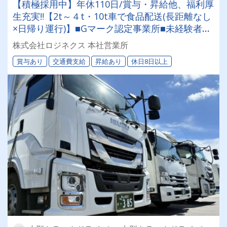
【積極採用中】年休110日/賞与・昇給他、福利厚
生充実‼【2t～４t・10t車で食品配送(長距離なし
×日帰り運行)】■Gマーク認定事業所■未経験者・
経験者共に大歓迎■手厚い研修■資格取得制度(大
株式会社ロジネクス 本社営業所
型取得実績有)
賞与あり
交通費支給
昇給あり
休日8日以上