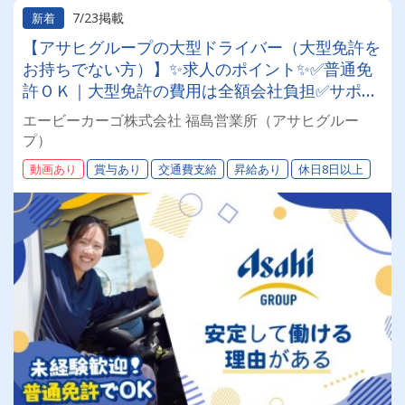
7/23掲載
新着
【アサヒグループの大型ドライバー（大型免許を
お持ちでない方）】✨求人のポイント✨✅普通免
許ＯＫ｜大型免許の費用は全額会社負担✅サポー
ト充実｜３ステップでプロのドライバーへ✅年休
エービーカーゴ株式会社 福島営業所（アサヒグルー
１１６日｜ワークライフバランス良い環境✅大手
プ）
グループ｜待遇の充実、退職金や賞与あり✅安定
動画あり
賞与あり
交通費支給
昇給あり
休日8日以上
した勤務｜グループ内外の業務を幅広く展開