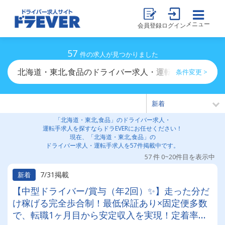
メニュー
会員登録
ログイン
57
件の求人が見つかりました
北海道・東北,食品のドライバー求人・運転手求人一覧
条件変更 >
「北海道・東北,食品」のドライバー求人・
運転手求人を探すならドラEVERにお任せください！
現在、「北海道・東北,食品」の
ドライバー求人・運転手求人を57件掲載中です。
57 件 0~20件目を表示中
7/31掲載
新着
【中型ドライバー/賞与（年2回）✨】走った分だ
け稼げる完全歩合制！最低保証あり×固定便多数
で、転職1ヶ月目から安定収入を実現！定着率抜