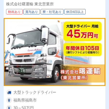
ーアルいたしました！要チェック☆】
株式会社曙運輸 東北営業所
動画あり
賞与あり
寮・社宅あり
休日6日以上
大型トラックドライバー
福島県福島市
30～50万円