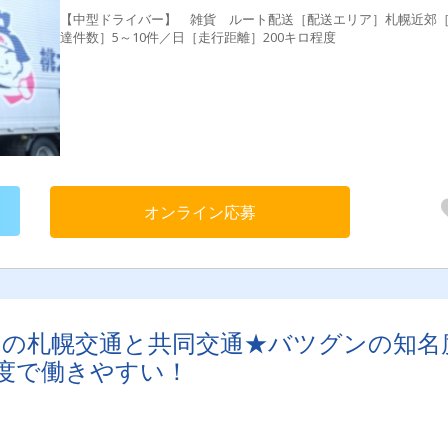
【中型ドライバー】 雑貨 ルート配送［配送エリア］札幌近郊
達件数］5～10件／日［走行距離］200キロ程度
オンライン応募
じみの札幌交通と共同交通★バツグンの知名
度で働きやすい！