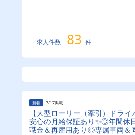
83
求人件数
件
7/17掲載
新着
【大型ローリー（牽引）ドライ
安心の月給保証あり✨◎年間休日
職金＆再雇用あり◎専属車両＆