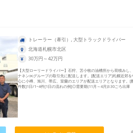
トレーラー（牽引）, 大型トラックドライバー
北海道札幌市北区
30万円～42万円
【大型ローリードライバー】石狩、苫小牧の油槽所から荷積みし
ナネン㈱グループの取引先に配送します。[配送エリア]札幌近郊を
心に小樽、旭川、帯広、室蘭のエリアが配送エリアとなります。[
件数]1日/1~4件[1日の流れの例]◎需要期(11月～4月)3:30ごろ
↓4:00ごろ油槽所にて荷積み ↓各需要家への配送（2～4か
↓14:00ころ帰社