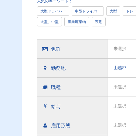
人気のキーワード：
大型ドライバー
中型ドライバー
大型
トレ
大型、中型
産業廃棄物
夜勤
免許
未選択
勤務地
山越郡
職種
未選択
給与
未選択
雇用形態
未選択