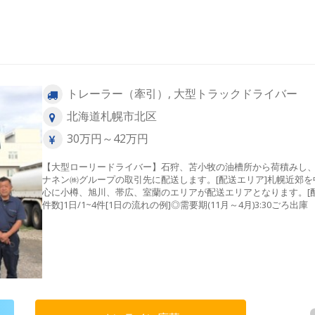
トレーラー（牽引）, 大型トラックドライバー
北海道札幌市北区
30万円～42万円
【大型ローリードライバー】石狩、苫小牧の油槽所から荷積みし
ナネン㈱グループの取引先に配送します。[配送エリア]札幌近郊を
心に小樽、旭川、帯広、室蘭のエリアが配送エリアとなります。[
件数]1日/1~4件[1日の流れの例]◎需要期(11月～4月)3:30ごろ
↓4:00ごろ油槽所にて荷積み ↓各需要家への配送（2～4か
↓14:00ころ帰社