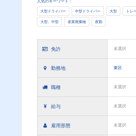
人気のキーワード：
大型ドライバー
中型ドライバー
大型
トレ
大型、中型
産業廃棄物
夜勤
免許
未選択
勤務地
東区
職種
未選択
給与
未選択
雇用形態
未選択