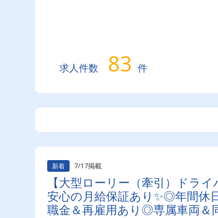
83
求人件数
件
7/17掲載
新着
【大型ローリー（牽引）ドライ
安心の月給保証あり✨◎年間休日
職金＆再雇用あり◎専属車両＆