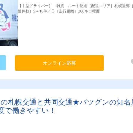
【中型ドライバー】 雑貨 ルート配送［配送エリア］札幌近郊
達件数］5～10件／日［走行距離］200キロ程度
オンライン応募
じみの札幌交通と共同交通★バツグンの知名
度で働きやすい！