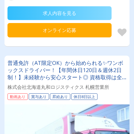
求人内容を見る
オンライン応募
普通免許（AT限定OK）から始められる✨ワンボ
ックスドライバー！【年間休日120日＆週休2日
制！】未経験から安心スタート◎ 資格取得は全
額会社負担！安定基盤で働くドライバー募集！
株式会社北海道丸和ロジスティクス 札幌営業所
年齢・性別問わず活躍できるお仕事です✨
動画あり
賞与あり
昇給あり
休日8日以上