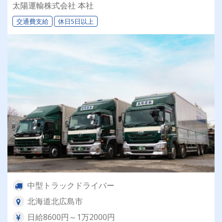
族との時間を大切にしながら働けます♪ ★一人一
太陽運輸株式会社 本社
台の専用車両
交通費支給
休日5日以上
中型トラックドライバー
北海道北広島市
日給8600円～1万2000円