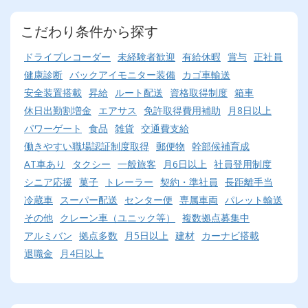
こだわり条件から探す
ドライブレコーダー
未経験者歓迎
有給休暇
賞与
正社員
健康診断
バックアイモニター装備
カゴ車輸送
安全装置搭載
昇給
ルート配送
資格取得制度
箱車
休日出勤割増金
エアサス
免許取得費用補助
月8日以上
パワーゲート
食品
雑貨
交通費支給
働きやすい職場認証制度取得
郵便物
幹部候補育成
AT車あり
タクシー
一般旅客
月6日以上
社員登用制度
シニア応援
菓子
トレーラー
契約・準社員
長距離手当
冷蔵車
スーパー配送
センター便
専属車両
パレット輸送
その他
クレーン車（ユニック等）
複数拠点募集中
アルミバン
拠点多数
月5日以上
建材
カーナビ搭載
退職金
月4日以上