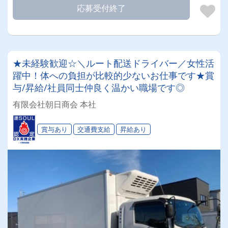
応募受付終了
★未経験歓迎☆＼ルート配送ドライバー／女性活
躍中！体への負担が比較的少ないお仕事です★賞
与/昇給/社員同士仲良く温かい職場です◎
有限会社朝日商会 本社
賞与あり
交通費支給
昇給あり