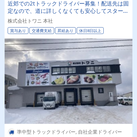
近郊での2tトラックドライバー募集！配送先は固
定なので、道に詳しくなくても安心してスタート
できます！日曜・祝日固定休みのシフト制でワー
株式会社トワニ 本社
クバランスもバツグン！長く活躍できます◎
賞与あり
交通費支給
昇給あり
休日8日以上
準中型トラックドライバー, 自社企業ドライバー