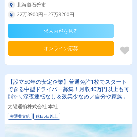
北海道石狩市
22万3900円～27万8200円
求人内容を見る
オンライン応募
【設立50年の安定企業】普通免許1枚でスタート
できる中型ドライバー募集！月収40万円以上も可
能✨＼深夜運転なし＆残業少なめ／自分や家族と
の時間を大切にしながら働けます♪ ★一人一台の
太陽運輸株式会社 本社
専用車両
交通費支給
休日5日以上