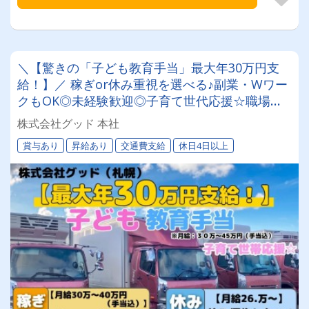
＼【驚きの「子ども教育手当」最大年30万円支
給！】／ 稼ぎor休み重視を選べる♪副業・Wワー
クもOK◎未経験歓迎◎子育て世代応援☆職場見
学ありで安心◎食品・青果の配送ドライバー募集
株式会社グッド 本社
★
賞与あり
昇給あり
交通費支給
休日4日以上