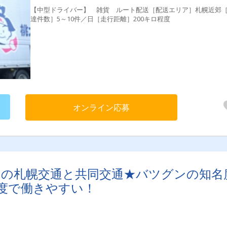
【中型ドライバー】 雑貨 ルート配送［配送エリア］札幌近郊
達件数］5～10件／日［走行距離］200キロ程度
オンライン応募
じみの札幌交通と共同交通★バツグンの知名
度で働きやすい！