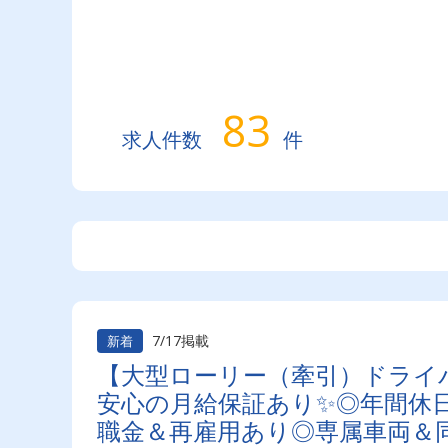
83
求人件数
件
7/17掲載
新着
【大型ローリー（牽引）ドライ
安心の月給保証あり✨◎年間休日
職金＆再雇用あり◎専属車両＆