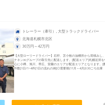
トレーラー（牽引）, 大型トラックドライバー
北海道札幌市北区
30万円～42万円
【大型ローリードライバー】石狩、苫小牧の油槽所から荷積みし
ナネン㈱グループの取引先に配送します。[配送エリア]札幌近郊を
心に小樽、旭川、帯広、室蘭のエリアが配送エリアとなります。[
件数]1日/1~4件[1日の流れの例]◎需要期(11月～4月)3:30ごろ
↓4:00ごろ油槽所にて荷積み ↓各需要家への配送（2～4か
↓14:00ころ帰社