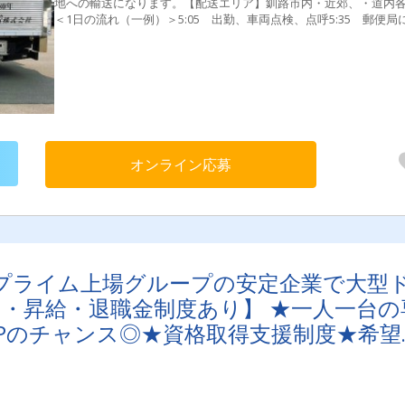
地への輸送になります。【配送エリア】釧路市内・近郊、・道内
＜1日の流れ（一例）＞5:05 出勤、車両点検、点呼5:35 郵便局
車 仕分け済みのカゴ台車を積み込みして運行開始9:25 配送
の郵便局で荷下ろし9:50 休憩11:20 再度郵便局に接車。積込を
折り返し運行開始14:30 配送先の郵便局で荷下ろし15:00 帰営
務終了。お疲れ様でした！
オンライン応募
プライム上場グループの安定企業で大型
・昇給・退職金制度あり】 ★一人一台の
Pのチャンス◎★資格取得支援制度★希望
ーも活躍中の働きやすい職場です♪