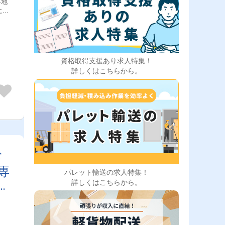
各地
に接
先
行い
、業
資格取得支援あり求人特集！
詳しくはこちらから。
ド
専
パレット輸送の求人特集！
休
詳しくはこちらから。