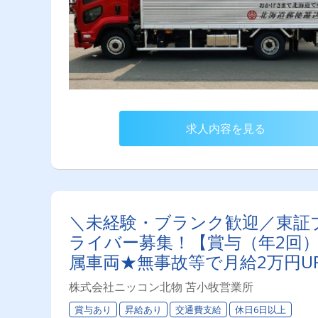
求人内容を見る
＼未経験・ブランク歓迎／東証
ライバー募集！【賞与（年2回）
属車両★無事故等で月給2万円U
＆育休実績あり！女性ドライバ
株式会社ニッコン北物 苫小牧営業所
賞与あり
昇給あり
交通費支給
休日6日以上