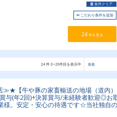
条件クリア
こだわり条件を追加
24
件を見る
24 件 0~20件目を表示中
店≫★【牛や豚の家畜輸送の地場（道内）
与(年2回)+決算賞与/未経験者歓迎◎お
業様。安定・安心の待遇です☆当社独自
は毎月最大4万円～4000円支給♪