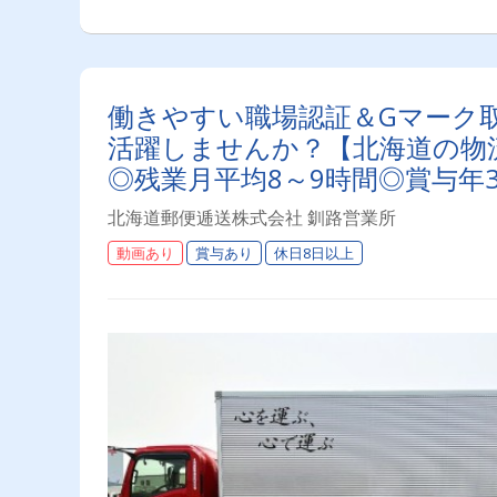
働きやすい職場認証＆Gマーク
活躍しませんか？【北海道の物
◎残業月平均8～9時間◎賞与年
車メイン
北海道郵便逓送株式会社 釧路営業所
動画あり
賞与あり
休日8日以上