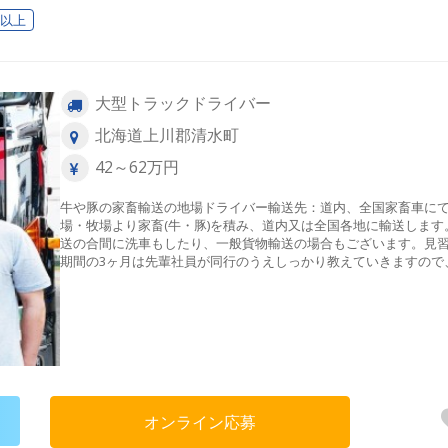
日以上
大型トラックドライバー
北海道上川郡清水町
42～62万円
牛や豚の家畜輸送の地場ドライバー輸送先：道内、全国家畜車に
場・牧場より家畜(牛・豚)を積み、道内又は全国各地に輸送します
送の合間に洗車もしたり、一般貨物輸送の場合もございます。見
期間の3ヶ月は先輩社員が同行のうえしっかり教えていきますので
経験者も安心して働いていけます。
オンライン応募