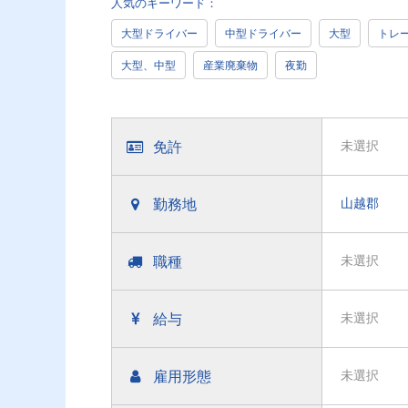
人気のキーワード：
大型ドライバー
中型ドライバー
大型
トレ
大型、中型
産業廃棄物
夜勤
免許
未選択
勤務地
山越郡
職種
未選択
給与
未選択
雇用形態
未選択