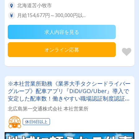
北海道苫小牧市
月給154,677円～300,000円以...
求人内容を見る
オンライン応募
※本社営業所勤務《業界大手タクシードライバー
グループ》配車アプリ『DiDi/GO/Uber』導入で
安定した配車数！働きやすい職場認証制度認証事
業所に認定◎未経験者でも安心してお仕事スター
北広島第一交通株式会社 本社営業所
ト♪
休日6日以上