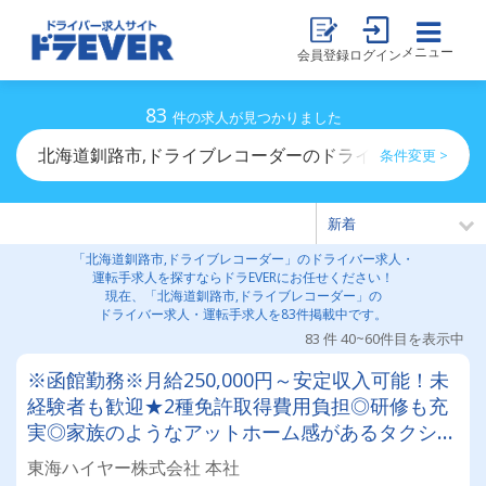
メニュー
会員登録
ログイン
83
件の求人が見つかりました
北海道釧路市,ドライブレコーダーのドライバー求人・運
条件変更 >
「北海道釧路市,ドライブレコーダー」のドライバー求人・
運転手求人を探すならドラEVERにお任せください！
現在、「北海道釧路市,ドライブレコーダー」の
ドライバー求人・運転手求人を83件掲載中です。
83 件 40~60件目を表示中
※函館勤務※月給250,000円～安定収入可能！未
経験者も歓迎★2種免許取得費用負担◎研修も充
実◎家族のようなアットホーム感があるタクシー
会社！ドライバーデビューを目指そう！
東海ハイヤー株式会社 本社