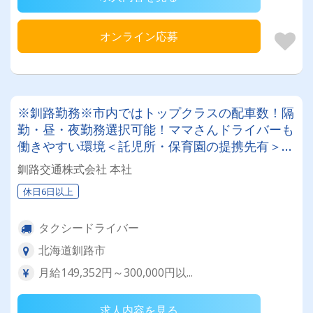
オンライン応募
※釧路勤務※市内ではトップクラスの配車数！隔
勤・昼・夜勤務選択可能！ママさんドライバーも
働きやすい環境＜託児所・保育園の提携先有＞未
経験者には給料保証制度も適用◎安心してタクシ
釧路交通株式会社 本社
ー乗務スタート可能！
休日6日以上
タクシードライバー
北海道釧路市
月給149,352円～300,000円以...
求人内容を見る