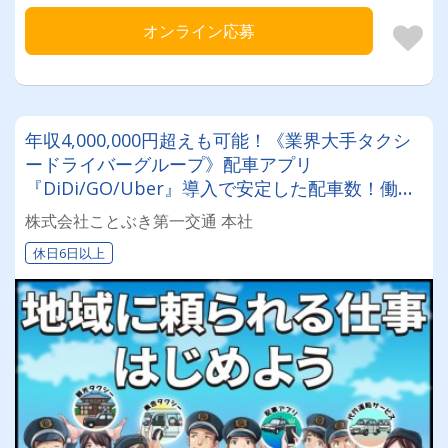
オンライン応募
年収4,000,000円超えも可能！《業界大手タクシ
ードライバーグループ》配車アプリ
『DiDi/GO/Uber』導入で安定した配車数！働き
やすい職場認証制度認証事業所に認定◎未経験者
株式会社ことぶき第一交通 本社
でも安心してお仕事スタート♪
休日6日以上