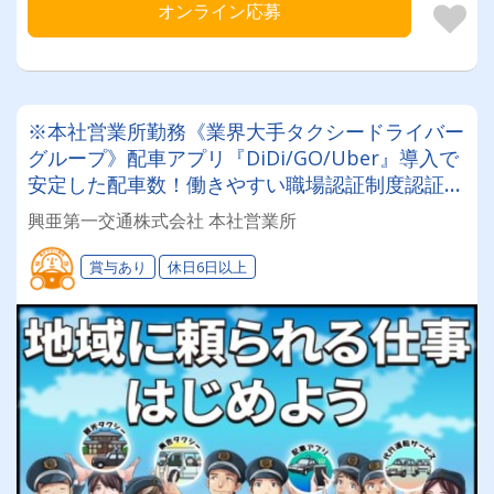
オンライン応募
※本社営業所勤務《業界大手タクシードライバー
グループ》配車アプリ『DiDi/GO/Uber』導入で
安定した配車数！働きやすい職場認証制度認証事
業所に認定◎未経験者でも安心してお仕事スター
興亜第一交通株式会社 本社営業所
ト♪
賞与あり
休日6日以上