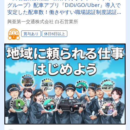
グループ》配車アプリ『DiDi/GO/Uber』導入で
安定した配車数！働きやすい職場認証制度認証事
業所に認定◎未経験者でも安心してお仕事スター
興亜第一交通株式会社 白石営業所
ト♪
賞与あり
休日6日以上