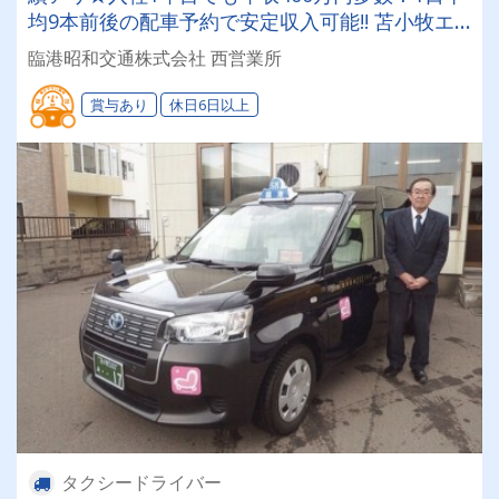
均9本前後の配車予約で安定収入可能!! 苫小牧エ
リアでタクシードライバーにチャレンジしてみま
臨港昭和交通株式会社 西営業所
せんか？＜未経験者大歓迎＞
賞与あり
休日6日以上
タクシードライバー