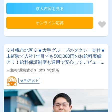
求人内容を見る
オンライン応募
※札幌市北区※★大手グループのタクシー会社★
未経験で入社1年目でも500,000円のお給料実績
アリ！給料保証制度も適用で安心してデビュー出
来ます！札幌エリアでタクシードライバー
三和交通株式会社 本社営業所
休日6日以上