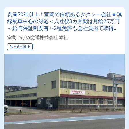
創業70年以上！室蘭で信頼あるタクシー会社★無
線配車中心の対応＜入社後3カ月間は月給25万円
～給与保証制度有＞2種免許も会社負担で取得可
能◎研修充実で接客対応レベルが高いと評判！
室蘭つばめ交通株式会社 本社
休日6日以上