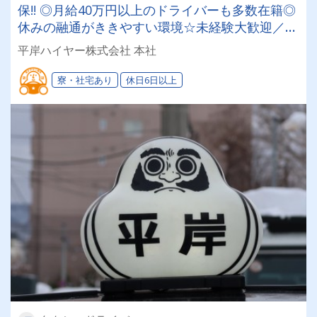
保!! ◎月給40万円以上のドライバーも多数在籍◎
休みの融通がききやすい環境☆未経験大歓迎／札
幌市平岸エリアで愛される人気のタクシー会社！
平岸ハイヤー株式会社 本社
寮・社宅あり
休日6日以上