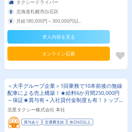
タクシードライバー
北海道札幌市白石区
月給180,000円～300,000円以...
求人内容を見る
オンライン応募
＜大手グループ企業＞1回乗務で10本前後の無線
配車による売上構築！★給料6か月間250,000円
～保証★賞与有＋入社貸付金制度も有！トップド
ライバーは月給500,000円以上◎未経験者応募OK
北星タクシー株式会社 本社
のタクシー会社
賞与あり
交通費支給
休日6日以上