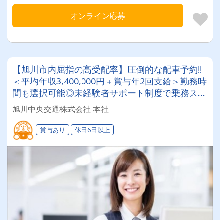
オンライン応募
【旭川市内屈指の高受配率】圧倒的な配車予約!!
＜平均年収3,400,000円＋賞与年2回支給＞勤務時
間も選択可能◎未経験者サポート制度で乗務スタ
ート6ヵ月間は給料保証付き！働きやすい職場な
旭川中央交通株式会社 本社
のでご安心を♪
賞与あり
休日6日以上