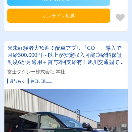
オンライン応募
※未経験者大歓迎※配車アプリ『GO」』導入で
月給300,000円～以上が安定収入可能◎給料保証
制度6か月適用＋賞与2回支給有！旭川交通圏でタ
クシードライバーに挑戦してみませんか？
富士タクシー株式会社 本社
賞与あり
休日6日以上