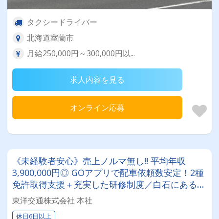
タクシードライバー
北海道室蘭市
月給250,000円～300,000円以...
求人内容を見る
オンライン応募
《未経験者安心》売上ノルマ無し!! 平均年収
3,900,000円◎ GOアプリで配車依頼数安定！2種
免許取得支援＋充実した研修制度／白石にあるア
ットフームな雰囲気のタクシー会社☆
東洋交通株式会社 本社
休日6日以上