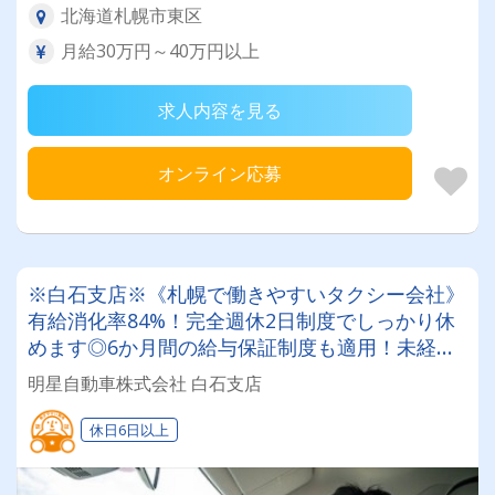
北海道札幌市東区
月給30万円～40万円以上
求人内容を見る
オンライン応募
※白石支店※《札幌で働きやすいタクシー会社》
有給消化率84%！完全週休2日制度でしっかり休
めます◎6か月間の給与保証制度も適用！未経験
でも安心して乗務スタート☆2種免許取得支援も
明星自動車株式会社 白石支店
受けれます！
休日6日以上