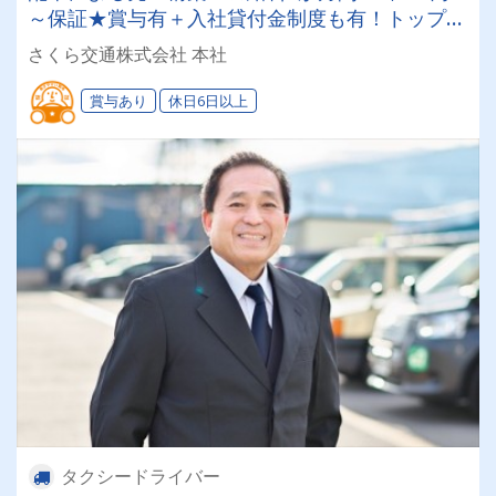
～保証★賞与有＋入社貸付金制度も有！トップド
ライバーは年収500万円～700万円◎未経験者応
さくら交通株式会社 本社
募OKのタクシー会社
賞与あり
休日6日以上
タクシードライバー