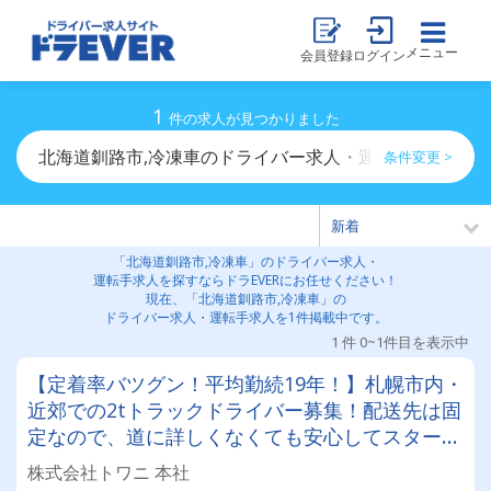
メニュー
会員登録
ログイン
1
件の求人が見つかりました
北海道釧路市,冷凍車のドライバー求人・運転手求人一覧
条件変更 >
「北海道釧路市,冷凍車」のドライバー求人・
運転手求人を探すならドラEVERにお任せください！
現在、「北海道釧路市,冷凍車」の
ドライバー求人・運転手求人を1件掲載中です。
1 件 0~1件目を表示中
【定着率バツグン！平均勤続19年！】札幌市内・
近郊での2tトラックドライバー募集！配送先は固
定なので、道に詳しくなくても安心してスタート
できます！日曜・祝日固定休みのシフト制でワー
株式会社トワニ 本社
クバランスもバツグン！長く活躍できます◎