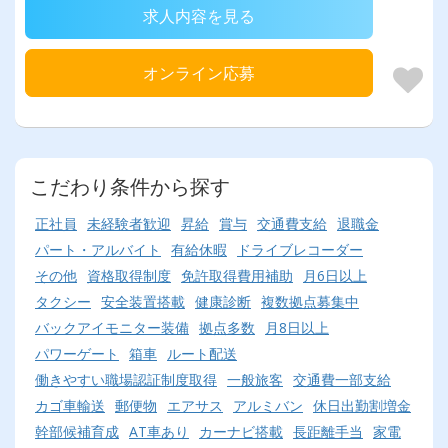
求人内容を見る
オンライン応募
こだわり条件から探す
正社員
未経験者歓迎
昇給
賞与
交通費支給
退職金
パート・アルバイト
有給休暇
ドライブレコーダー
その他
資格取得制度
免許取得費用補助
月6日以上
タクシー
安全装置搭載
健康診断
複数拠点募集中
バックアイモニター装備
拠点多数
月8日以上
パワーゲート
箱車
ルート配送
働きやすい職場認証制度取得
一般旅客
交通費一部支給
カゴ車輸送
郵便物
エアサス
アルミバン
休日出勤割増金
幹部候補育成
AT車あり
カーナビ搭載
長距離手当
家電