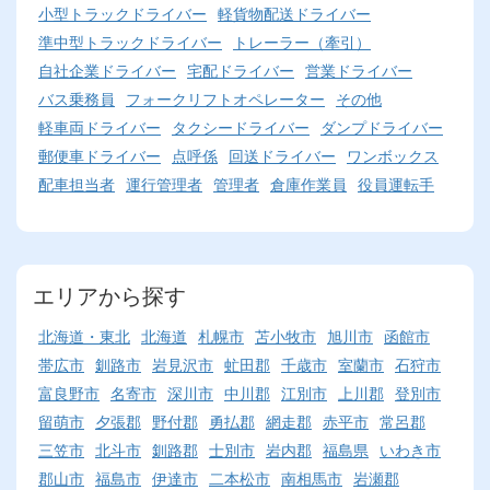
小型トラックドライバー
軽貨物配送ドライバー
準中型トラックドライバー
トレーラー（牽引）
自社企業ドライバー
宅配ドライバー
営業ドライバー
バス乗務員
フォークリフトオペレーター
その他
軽車両ドライバー
タクシードライバー
ダンプドライバー
郵便車ドライバー
点呼係
回送ドライバー
ワンボックス
配車担当者
運行管理者
管理者
倉庫作業員
役員運転手
エリアから探す
北海道・東北
北海道
札幌市
苫小牧市
旭川市
函館市
帯広市
釧路市
岩見沢市
虻田郡
千歳市
室蘭市
石狩市
富良野市
名寄市
深川市
中川郡
江別市
上川郡
登別市
留萌市
夕張郡
野付郡
勇払郡
網走郡
赤平市
常呂郡
三笠市
北斗市
釧路郡
士別市
岩内郡
福島県
いわき市
郡山市
福島市
伊達市
二本松市
南相馬市
岩瀬郡