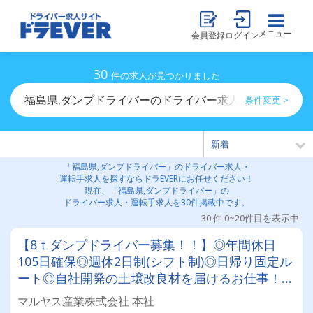
メニュー
会員登録
ログイン
30
件の求人が見つかりました
福島県,ダンプドライバーのドライバー求人・運転手求人
条件変更 >
「福島県,ダンプドライバー」のドライバー求人・
運転手求人を探すならドラEVERにお任せください！
現在、「福島県,ダンプドライバー」の
ドライバー求人・運転手求人を30件掲載中です。
30 件 0~20件目を表示中
【8ｔダンプドライバー募集！！】◎年間休日
105日確保◎週休2日制(シフト制)◎日帰り固定ル
ート◎自社開発の土壌改良材を届けるお仕事！☆
農業部門へのキャリアチェンジも支援します☆
マルヤス産業株式会社 本社