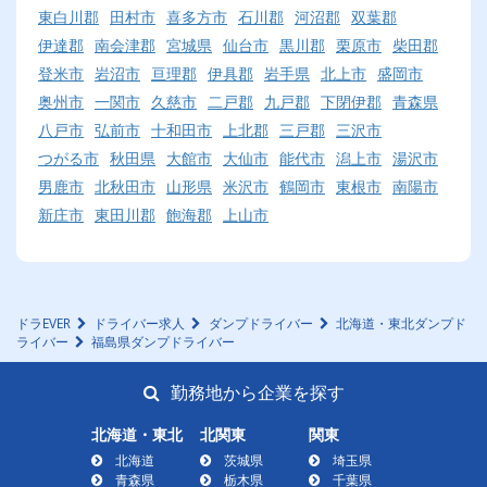
東白川郡
田村市
喜多方市
石川郡
河沼郡
双葉郡
伊達郡
南会津郡
宮城県
仙台市
黒川郡
栗原市
柴田郡
登米市
岩沼市
亘理郡
伊具郡
岩手県
北上市
盛岡市
奥州市
一関市
久慈市
二戸郡
九戸郡
下閉伊郡
青森県
八戸市
弘前市
十和田市
上北郡
三戸郡
三沢市
つがる市
秋田県
大館市
大仙市
能代市
潟上市
湯沢市
男鹿市
北秋田市
山形県
米沢市
鶴岡市
東根市
南陽市
新庄市
東田川郡
飽海郡
上山市
ドラEVER
ドライバー求人
ダンプドライバー
北海道・東北ダンプド
ライバー
福島県ダンプドライバー
勤務地から企業を探す
北海道・東北
北関東
関東
北海道
茨城県
埼玉県
青森県
栃木県
千葉県