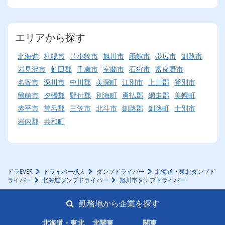
エリアから探す
北海道
札幌市
苫小牧市
旭川市
函館市
帯広市
釧路市
岩見沢市
虻田郡
千歳市
室蘭市
石狩市
富良野市
名寄市
深川市
中川郡
美深町
江別市
上川郡
登別市
留萌市
夕張郡
野付郡
別海町
勇払郡
網走郡
美幌町
赤平市
常呂郡
三笠市
北斗市
釧路郡
釧路町
士別市
岩内郡
共和町
ドラEVER
ドライバー求人
ダンプドライバー
北海道・東北ダンプド
ライバー
北海道ダンプドライバー
旭川市ダンプドライバー
勤務地から企業を探す
北海道・東北
北関東
関東