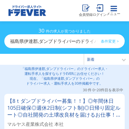
メニュー
会員登録
ログイン
30
件の求人が見つかりました
福島県伊達郡,ダンプドライバーのドライバー求人・運転
条件変更 >
「福島県伊達郡,ダンプドライバー」のドライバー求人・
運転手求人を探すならドラEVERにお任せください！
現在、「福島県伊達郡,ダンプドライバー」の
ドライバー求人・運転手求人を30件掲載中です。
30 件 0~20件目を表示中
【8ｔダンプドライバー募集！！】◎年間休日
105日確保◎週休2日制(シフト制)◎日帰り固定ル
ート◎自社開発の土壌改良材を届けるお仕事！☆
農業部門へのキャリアチェンジも支援します☆
マルヤス産業株式会社 本社