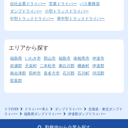
自社企業ドライバー
営業ドライバー
バス乗務員
ダンプドライバー
小型トラックドライバー
中型トラックドライバー
準中型トラックドライバー
エリアから探す
福島県
いわき市
郡山市
福島市
南相馬市
伊達市
岩瀬郡
天栄村
二本松市
東白川郡
棚倉町
伊達郡
南会津郡
田村市
喜多方市
石川郡
石川町
河沼郡
双葉郡
ドラEVER
ドライバー求人
ダンプドライバー
北海道・東北ダンプド
ライバー
福島県ダンプドライバー
伊達郡ダンプドライバー
勤務地から企業を探す