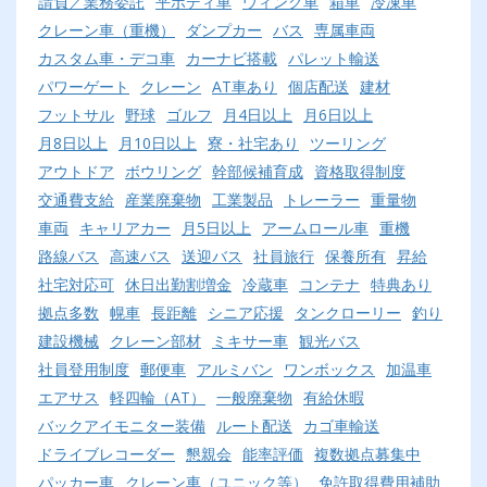
請負／業務委託
平ボディ車
ウィング車
箱車
冷凍車
クレーン車（重機）
ダンプカー
バス
専属車両
カスタム車・デコ車
カーナビ搭載
パレット輸送
パワーゲート
クレーン
AT車あり
個店配送
建材
フットサル
野球
ゴルフ
月4日以上
月6日以上
月8日以上
月10日以上
寮・社宅あり
ツーリング
アウトドア
ボウリング
幹部候補育成
資格取得制度
交通費支給
産業廃棄物
工業製品
トレーラー
重量物
車両
キャリアカー
月5日以上
アームロール車
重機
路線バス
高速バス
送迎バス
社員旅行
保養所有
昇給
社宅対応可
休日出勤割増金
冷蔵車
コンテナ
特典あり
拠点多数
幌車
長距離
シニア応援
タンクローリー
釣り
建設機械
クレーン部材
ミキサー車
観光バス
社員登用制度
郵便車
アルミバン
ワンボックス
加温車
エアサス
軽四輪（AT）
一般廃棄物
有給休暇
バックアイモニター装備
ルート配送
カゴ車輸送
ドライブレコーダー
懇親会
能率評価
複数拠点募集中
パッカー車
クレーン車（ユニック等）
免許取得費用補助