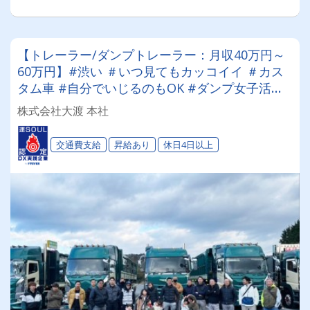
【トレーラー/ダンプトレーラー：月収40万円～
60万円】#渋い ＃いつ見てもカッコイイ ＃カス
タム車 #自分でいじるのもOK #ダンプ女子活躍
中 #未経験OK #資格取得費用補助あり ＃車好き
株式会社大渡 本社
の方に来てほしい
交通費支給
昇給あり
休日4日以上