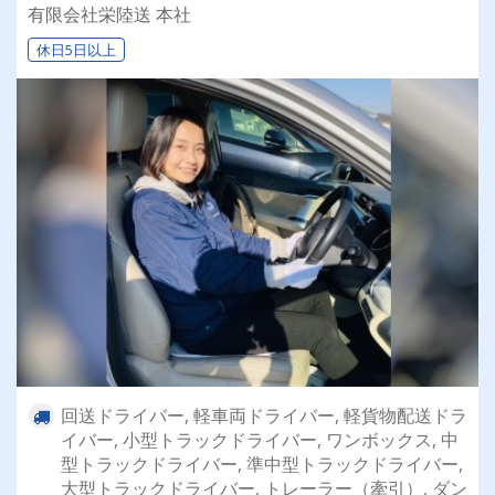
乗れるチャンスも☆彡／
有限会社栄陸送 本社
休日5日以上
回送ドライバー, 軽車両ドライバー, 軽貨物配送ドラ
イバー, 小型トラックドライバー, ワンボックス, 中
型トラックドライバー, 準中型トラックドライバー,
大型トラックドライバー, トレーラー（牽引）, ダン