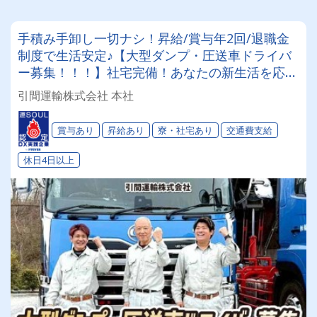
手積み手卸し一切ナシ！昇給/賞与年2回/退職金
制度で生活安定♪【大型ダンプ・圧送車ドライバ
ー募集！！！】社宅完備！あなたの新生活を応援
します♪
引間運輸株式会社 本社
賞与あり
昇給あり
寮・社宅あり
交通費支給
休日4日以上