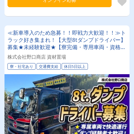
オンライン応募
≪新車導入のため急募！！即戦力大歓迎！！≫ト
ラック好き集まれ！【大型8tダンプドライバー】
募集★未経験歓迎★【寮完備・専用車両・資格取
得支援等】福利厚生が充実★オンライン面接・電
株式会社野口商店 資材置場
話選考OK！髪型・髪色自由、ヒゲ・ピアスOK！
寮・社宅あり
交通費支給
休日5日以上
自分らしいスタイルで働けます