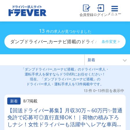
メニュー
会員登録
ログイン
13
件の求人が見つかりました
ダンプドライバー,カーナビ搭載のドライバー求人・運転
条件変更 >
「ダンプドライバー,カーナビ搭載」のドライバー求人・
運転手求人を探すならドラEVERにお任せください！
現在、「ダンプドライバー,カーナビ搭載」の
ドライバー求人・運転手求人を13件掲載中です。
13 件 0~13件目を表示中
8/7掲載
新着
【回送ドライバー募集】月収30万～60万円✨普通
免許で応募可◎直行直帰OK！｜荷物の積み下ろ
しナシ！女性ドライバーも活躍中＼レアな車両に