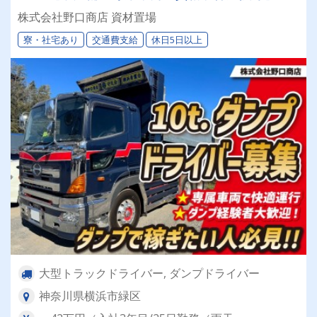
利厚生が充実★オンライン面接・電話選考OK！
株式会社野口商店 資材置場
髪型・髪色自由、ヒゲ・ピアスOK！自分らしい
寮・社宅あり
交通費支給
休日5日以上
スタイルで働けます
大型トラックドライバー, ダンプドライバー
神奈川県横浜市緑区