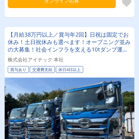
オンライン応募
【月給38万円以上／賞与年2回】日祝は固定でお
休み！土日祝休みも選べます！オープニング並み
の大募集！社会インフラを支える10tダンプ運転
手
株式会社アイテック 本社
賞与あり
交通費支給
休日4日以上