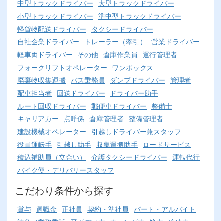
中型トラックドライバー
大型トラックドライバー
小型トラックドライバー
準中型トラックドライバー
軽貨物配送ドライバー
タクシードライバー
自社企業ドライバー
トレーラー（牽引）
営業ドライバー
軽車両ドライバー
その他
倉庫作業員
運行管理者
フォークリフトオペレーター
ワンボックス
廃棄物収集運搬
バス乗務員
ダンプドライバー
管理者
配車担当者
回送ドライバー
ドライバー助手
ルート回収ドライバー
郵便車ドライバー
整備士
キャリアカー
点呼係
倉庫管理者
整備管理者
建設機械オペレーター
引越しドライバー兼スタッフ
役員運転手
引越し助手
収集運搬助手
ロードサービス
積込補助員（立合い）
介護タクシードライバー
運転代行
バイク便・デリバリースタッフ
こだわり条件から探す
賞与
退職金
正社員
契約・準社員
パート・アルバイト