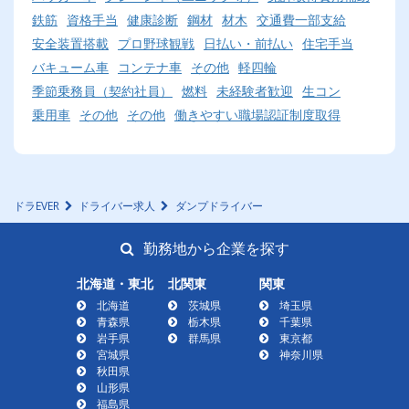
鉄筋
資格手当
健康診断
鋼材
材木
交通費一部支給
安全装置搭載
プロ野球観戦
日払い・前払い
住宅手当
バキューム車
コンテナ車
その他
軽四輪
季節乗務員（契約社員）
燃料
未経験者歓迎
生コン
乗用車
その他
その他
働きやすい職場認証制度取得
ドラEVER
ドライバー求人
ダンプドライバー
勤務地から企業を探す
北海道・東北
北関東
関東
北海道
茨城県
埼玉県
青森県
栃木県
千葉県
岩手県
群馬県
東京都
宮城県
神奈川県
秋田県
山形県
福島県