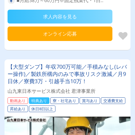
■月給38万～60万円※固定残業代・1日...
求人内容を見る
オンライン応募
【大型ダンプ】年収700万可能／手積みなし(レバ
ー操作)／製鉄所構内のみで事故リスク激減／月9
日休／寮費3万・引越手当10万！
山九東日本サービス株式会社 君津事業所
動画あり
特典あり
寮・社宅あり
賞与あり
交通費支給
昇給あり
休日8日以上