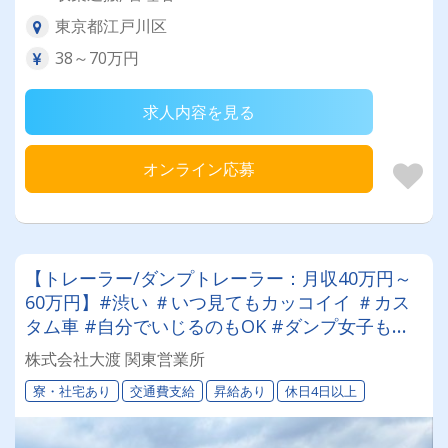
東京都江戸川区
38～70万円
求人内容を見る
オンライン応募
【トレーラー/ダンプトレーラー：月収40万円～
60万円】#渋い ＃いつ見てもカッコイイ ＃カス
タム車 #自分でいじるのもOK #ダンプ女子も活
躍 #未経験OK #資格取得費用補助あり ＃車好き
株式会社大渡 関東営業所
の方に来てほしい
寮・社宅あり
交通費支給
昇給あり
休日4日以上