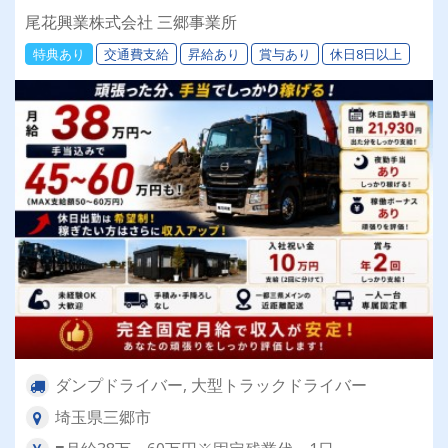
尾花興業株式会社 三郷事業所
特典あり
交通費支給
昇給あり
賞与あり
休日8日以上
ダンプドライバー, 大型トラックドライバー
埼玉県三郷市