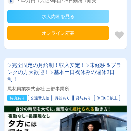
・42万円（入社3年目/25日勤務（雨天...
求人内容を見る
オンライン応募
✨完全固定の月給制！収入安定！✨未経験＆ブラ
ンクの方大歓迎！✨基本土日祝休みの週休2日
制！
尾花興業株式会社 三郷事業所
特典あり
交通費支給
昇給あり
賞与あり
休日8日以上