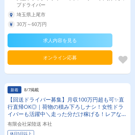
プドライバー
埼玉県上尾市
30万～60万円
求人内容を見る
オンライン応募
8/7掲載
新着
【回送ドライバー募集】月収100万円超も可✨直
行直帰OK◎｜荷物の積み下ろしナシ！女性ドラ
イバーも活躍中＼走った分だけ稼げる！レアな車
両に乗れるチャンスも☆彡／
有限会社栄陸送 本社
休日5日以上