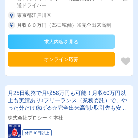
送ドライバー
東京都江戸川区
月収６０万円（25日稼働）※完全出来高制
求人内容を見る
オンライン応募
月25日勤務で月収58万円も可能！月収60万円以
上も実績あり♪フリーランス（業務委託）で、や
った分だけ稼げる☆完全出来高制♪取引先も安定
しており、お仕事量も豊富！建築系車輌の自走回
株式会社プロシード 本社
送(陸送)/軽貨物ドライバー（パワーゲート付）
休日10日以上