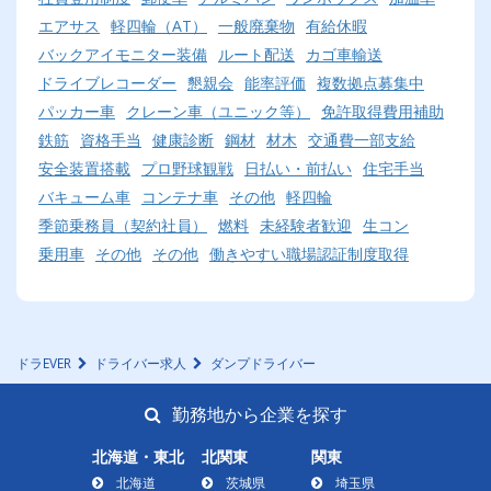
エアサス
軽四輪（AT）
一般廃棄物
有給休暇
バックアイモニター装備
ルート配送
カゴ車輸送
ドライブレコーダー
懇親会
能率評価
複数拠点募集中
パッカー車
クレーン車（ユニック等）
免許取得費用補助
鉄筋
資格手当
健康診断
鋼材
材木
交通費一部支給
安全装置搭載
プロ野球観戦
日払い・前払い
住宅手当
バキューム車
コンテナ車
その他
軽四輪
季節乗務員（契約社員）
燃料
未経験者歓迎
生コン
乗用車
その他
その他
働きやすい職場認証制度取得
ドラEVER
ドライバー求人
ダンプドライバー
勤務地から企業を探す
北海道・東北
北関東
関東
北海道
茨城県
埼玉県