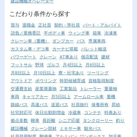
建設機械オペレーター
こだわり条件から探す
賞与
退職金
正社員
契約・準社員
パート・アルバイト
請負／業務委託
平ボディ車
ウィング車
箱車
冷凍車
クレーン車（重機）
ダンプカー
バス
専属車両
カスタム車・デコ車
カーナビ搭載
パレット輸送
パワーゲート
クレーン
AT車あり
個店配送
建材
フットサル
野球
ゴルフ
月4日以上
月6日以上
月8日以上
月10日以上
寮・社宅あり
ツーリング
アウトドア
ボウリング
幹部候補育成
資格取得制度
交通費支給
産業廃棄物
工業製品
トレーラー
重量物
車両
キャリアカー
月5日以上
アームロール車
重機
路線バス
高速バス
送迎バス
社員旅行
保養所有
昇給
社宅対応可
休日出勤割増金
冷蔵車
コンテナ
特典あり
拠点多数
幌車
長距離
シニア応援
タンクローリー
釣り
建設機械
クレーン部材
ミキサー車
観光バス
社員登用制度
郵便車
アルミバン
ワンボックス
加温車