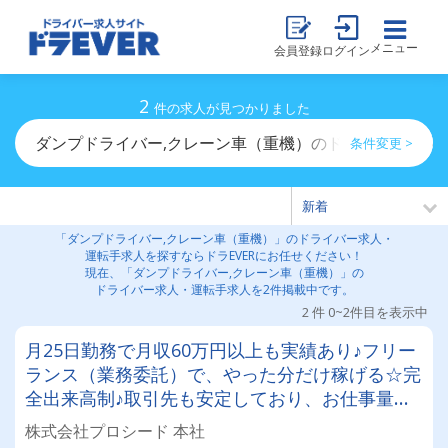
メニュー
会員登録
ログイン
2
件の求人が見つかりました
ダンプドライバー,クレーン車（重機）のドライバー求人
条件変更 >
「ダンプドライバー,クレーン車（重機）」のドライバー求人・
運転手求人を探すならドラEVERにお任せください！
現在、「ダンプドライバー,クレーン車（重機）」の
ドライバー求人・運転手求人を2件掲載中です。
2 件 0~2件目を表示中
月25日勤務で月収60万円以上も実績あり♪フリー
ランス（業務委託）で、やった分だけ稼げる☆完
全出来高制♪取引先も安定しており、お仕事量も
豊富！建築系車輌の自走回送(陸送)/軽貨物ドライ
株式会社プロシード 本社
バー（パワーゲート付）