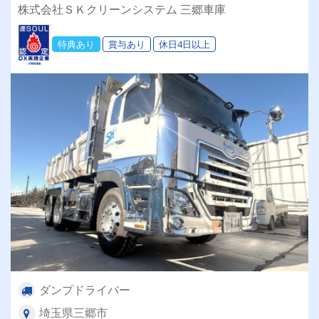
集★【数時間のお試しで日給1万円で体験入社あ
株式会社ＳＫクリーンシステム 三郷車庫
り！】大型免許を活かして、もっとラクに稼ぎま
せんか？✨
特典あり
賞与あり
休日4日以上
ダンプドライバー
埼玉県三郷市