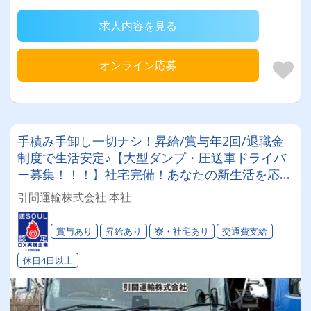
求人内容を見る
オンライン応募
手積み手卸し一切ナシ！昇給/賞与年2回/退職金
制度で生活安定♪【大型ダンプ・圧送車ドライバ
ー募集！！！】社宅完備！あなたの新生活を応援
します♪
引間運輸株式会社 本社
賞与あり
昇給あり
寮・社宅あり
交通費支給
休日4日以上