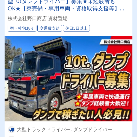
型10tダンプドライバー】募集★未経験者も
OK★【寮完備・専用車両・資格取得支援等】福
利厚生が充実★オンライン面接・電話選考OK！
株式会社野口商店 資材置場
髪型・髪色自由、ヒゲ・ピアスOK！自分らしい
寮・社宅あり
交通費支給
休日5日以上
スタイルで働けます
大型トラックドライバー, ダンプドライバー