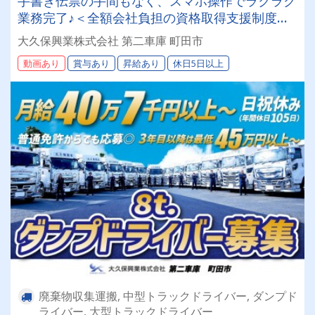
手書き伝票の手間もなく、スマホ操作でラクラク
業務完了♪＜全額会社負担の資格取得支援制度あ
り！未経験からプロへ！＞専属車両！【8tダンプ
大久保興業株式会社 第二車庫 町田市
ドライバー】
動画あり
賞与あり
昇給あり
休日5日以上
廃棄物収集運搬, 中型トラックドライバー, ダンプド
ライバー, 大型トラックドライバー