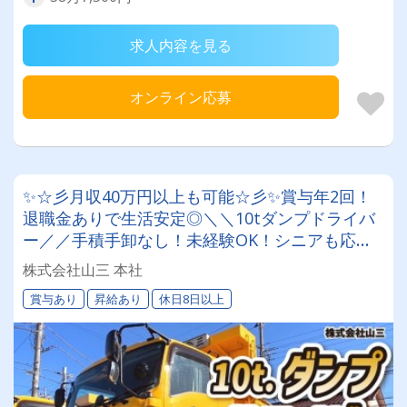
求人内容を見る
オンライン応募
✨☆彡月収40万円以上も可能☆彡✨賞与年2回！
退職金ありで生活安定◎＼＼10tダンプドライバ
ー／／手積手卸なし！未経験OK！シニアも応援♪
男女問わず活躍できます！
株式会社山三 本社
賞与あり
昇給あり
休日8日以上