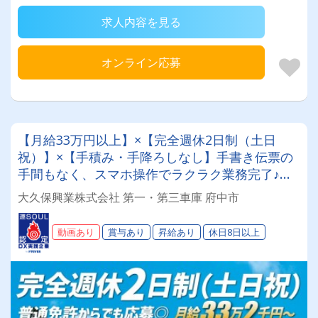
求人内容を見る
オンライン応募
【月給33万円以上】×【完全週休2日制（土日
祝）】×【手積み・手降ろしなし】手書き伝票の
手間もなく、スマホ操作でラクラク業務完了♪＜
全額会社負担の資格取得支援制度あり！未経験か
大久保興業株式会社 第一・第三車庫 府中市
らプロへ！＞専属車両！【8tダンプドライバー】
動画あり
賞与あり
昇給あり
休日8日以上