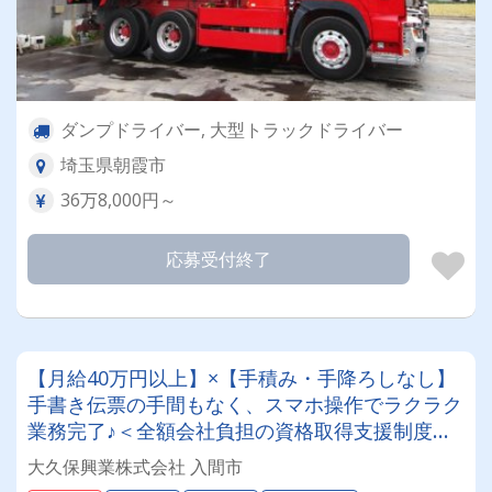
ダンプドライバー, 大型トラックドライバー
埼玉県朝霞市
36万8,000円～
応募受付終了
【月給40万円以上】×【手積み・手降ろしなし】
手書き伝票の手間もなく、スマホ操作でラクラク
業務完了♪＜全額会社負担の資格取得支援制度あ
り！未経験からプロへ！＞専属車両！最新モデル
大久保興業株式会社 入間市
が続々納車中で新車に乗れるチャンスも！【10t