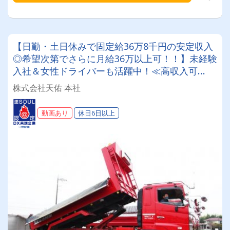
【日勤・土日休みで固定給36万8千円の安定収入
◎希望次第でさらに月給36万以上可！！】未経験
入社＆女性ドライバーも活躍中！≪高収入可
能！！手積み手降ろし一切なし！増車にともない
株式会社天佑 本社
8tドライバーさん大募集！！≫ ≪手当充実！大
手一次請けの仕事が多く安定して長く続けられま
動画あり
休日6日以上
す！≫