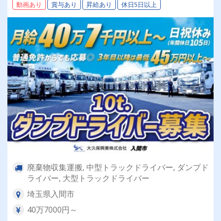
動画あり
賞与あり
昇給あり
休日5日以上
ダンプドライバー】
廃棄物収集運搬, 中型トラックドライバー, ダンプド
ライバー, 大型トラックドライバー
埼玉県入間市
40万7000円～