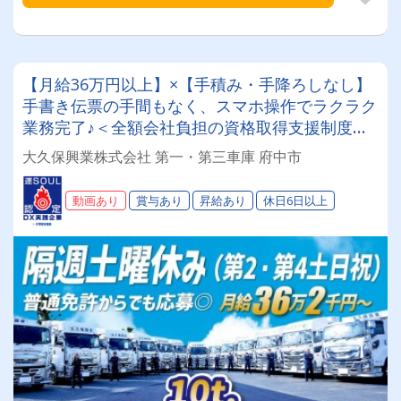
【月給36万円以上】×【手積み・手降ろしなし】
手書き伝票の手間もなく、スマホ操作でラクラク
業務完了♪＜全額会社負担の資格取得支援制度あ
り！未経験からプロへ！＞専属車両！最新モデル
大久保興業株式会社 第一・第三車庫 府中市
が続々納車中で新車に乗れるチャンスも！【10t
ダンプドライバー】
動画あり
賞与あり
昇給あり
休日6日以上