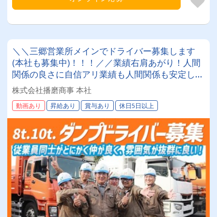
＼＼三郷営業所メインでドライバー募集します
(本社も募集中)！！！／／業績右肩あがり！人間
関係の良さに自信アリ業績も人間関係も安定した
職場で腰を据えて楽しく働きませんか？
株式会社播磨商事 本社
動画あり
昇給あり
賞与あり
休日5日以上