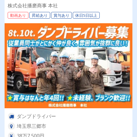
据えて働きたい方必見！！平均年収400万～500
株式会社播磨商事 本社
万円◎
動画あり
昇給あり
賞与あり
休日5日以上
ダンプドライバー
埼玉県三郷市
38万7,500円