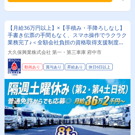
【月給36万円以上】×【手積み・手降ろしなし】
手書き伝票の手間もなく、スマホ操作でラクラク
業務完了♪＜全額会社負担の資格取得支援制度あ
り！未経験からプロへ！＞専属車両！【8tダンプ
大久保興業株式会社 第一・第三車庫 府中市
ドライバー】
動画あり
賞与あり
昇給あり
休日6日以上