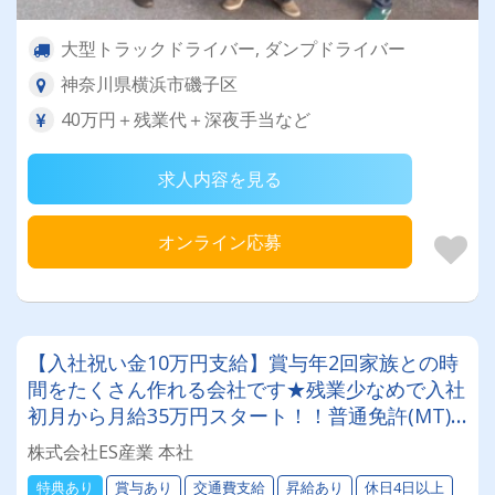
大型トラックドライバー, ダンプドライバー
神奈川県横浜市磯子区
40万円＋残業代＋深夜手当など
求人内容を見る
オンライン応募
【入社祝い金10万円支給】賞与年2回家族との時
間をたくさん作れる会社です★残業少なめで入社
初月から月給35万円スタート！！普通免許(MT)
があれば応募OK♪
株式会社ES産業 本社
特典あり
賞与あり
交通費支給
昇給あり
休日4日以上