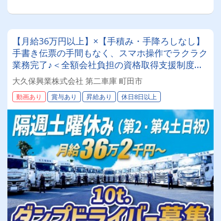
【月給36万円以上】×【手積み・手降ろしなし】
手書き伝票の手間もなく、スマホ操作でラクラク
業務完了♪＜全額会社負担の資格取得支援制度あ
り！未経験からプロへ！＞専属車両！最新モデル
大久保興業株式会社 第二車庫 町田市
が続々納車中で新車に乗れるチャンスも！【10t
動画あり
賞与あり
昇給あり
休日8日以上
ダンプドライバー】