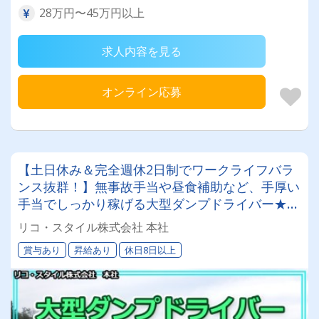
28万円〜45万円以上
求人内容を見る
オンライン応募
【土日休み＆完全週休2日制でワークライフバラ
ンス抜群！】無事故手当や昼食補助など、手厚い
手当でしっかり稼げる大型ダンプドライバー★★
髪型・ヒゲ自由！実務経験不問★★
リコ・スタイル株式会社 本社
賞与あり
昇給あり
休日8日以上