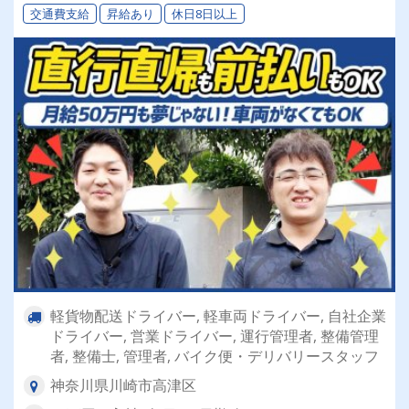
交通費支給
昇給あり
休日8日以上
軽貨物配送ドライバー, 軽車両ドライバー, 自社企業
ドライバー, 営業ドライバー, 運行管理者, 整備管理
者, 整備士, 管理者, バイク便・デリバリースタッフ
神奈川県川崎市高津区