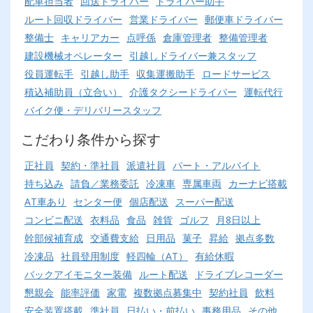
配車担当者
回送ドライバー
ドライバー助手
ルート回収ドライバー
営業ドライバー
郵便車ドライバー
整備士
キャリアカー
点呼係
倉庫管理者
整備管理者
建設機械オペレーター
引越しドライバー兼スタッフ
役員運転手
引越し助手
収集運搬助手
ロードサービス
積込補助員（立合い）
介護タクシードライバー
運転代行
バイク便・デリバリースタッフ
こだわり条件から探す
正社員
契約・準社員
派遣社員
パート・アルバイト
持ち込み
請負／業務委託
冷凍車
専属車両
カーナビ搭載
AT車あり
センター便
個店配送
スーパー配送
コンビニ配送
衣料品
食品
雑貨
ゴルフ
月8日以上
幹部候補育成
交通費支給
日用品
菓子
昇給
拠点多数
冷凍品
社員登用制度
軽四輪（AT）
有給休暇
バックアイモニター装備
ルート配送
ドライブレコーダー
懇親会
能率評価
家電
複数拠点募集中
契約社員
飲料
安全装置搭載
準社員
日払い・前払い
事務用品
その他