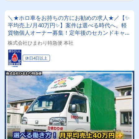
＼★ホロ車をお持ちの方にお勧めの求人★／【✨
平均売上/月40万円✨】案件は選べる時代へ。軽
貨物個人オーナー募集！定年後のセカンドキャリ
アにも！
株式会社ひまわり特急便 本社
休日4日以上