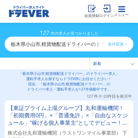
メニュー
会員登録
ログイン
127
件の求人が見つかりました
栃木県小山市,軽貨物配送ドライバーのドライバー求人・
条件変更 >
「栃木県小山市,軽貨物配送ドライバー」のドライバー求人・
運転手求人を探すならドラEVERにお任せください！
現在、「栃木県小山市,軽貨物配送ドライバー」の
ドライバー求人・運転手求人を127件掲載中です。
127 件 0~20件目を表示中
【東証プライム上場グループ】丸和運輸機関！
「初期費用0円」×「普通免許」×「自由なスケジ
ュール」“稼げる個人事業主”としてデビュー！確
定申告など充実のサポート体制も♪
株式会社丸和運輸機関（ラストワンマイル事業部） 下