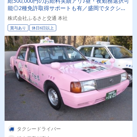
給300,000円のお給料実績アリ♪昼・夜勤務選択可
能◎2種免許取得サポートも有／盛岡でタクシー
ドライバーデビューしてみませんか？
株式会社ふるさと交通 本社
賞与あり
休日6日以上
タクシードライバー