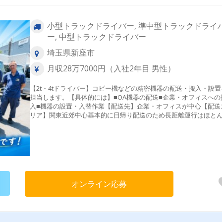
小型トラックドライバー, 準中型トラックドライ
ー, 中型トラックドライバー
埼玉県新座市
月収28万7000円（入社2年目 男性）
【2t・4tドライバー】コピー機などの精密機器の配送・搬入・設置
担当します。【具体的には】■OA機器の配送■企業・オフィスへの
入■機器の設置・入替作業【配送先】企業・オフィスが中心【配送
リア】関東近郊中心基本的に日帰り配送のため長距離運行はほと
ありません。**************配送は2人1組で行うため、一人で重
荷物を運び続ける仕事ではありません。お互いに協力しながら作
進めるため、未経験の方でも安心して始められます。***********
オンライン応募