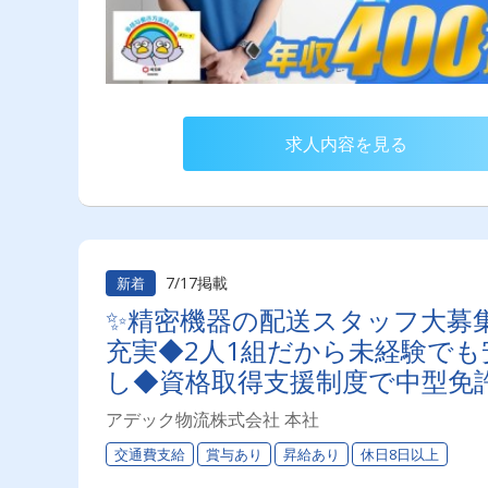
求人内容を見る
7/17掲載
新着
✨精密機器の配送スタッフ大募
充実◆2人1組だから未経験で
し◆資格取得支援制度で中型免
安定企業
アデック物流株式会社 本社
交通費支給
賞与あり
昇給あり
休日8日以上