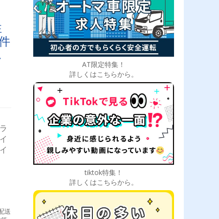
勤
スで
性
件
事
AT限定特集！
詳しくはこちらから。
トラ
ライ
ライ
tiktok特集！
詳しくはこちらから。
配送