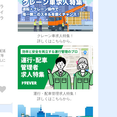
トラ
ライ
ドラ
クレーン車求人特集！
詳しくはこちらから。
配送
衣等
んに
もあ
お声
後は
拒ま
る
]関
[積
運行・配車管理求人特集！
流れ
詳しくはこちらから。
用済
再開
送セ