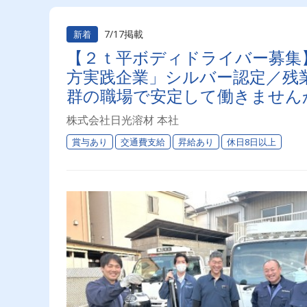
7/17掲載
新着
【２ｔ平ボディドライバー募集】
方実践企業」シルバー認定／残
群の職場で安定して働きません
株式会社日光溶材 本社
賞与あり
交通費支給
昇給あり
休日8日以上