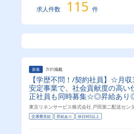
115
求人件数
件
7/31掲載
新着
【学歴不問！/契約社員】☆月収
安定事業で、社会貢献度の高い
正社員も同時募集☆◎昇給あり
東京リネンサービス株式会社 戸田第二配送セン
交通費支給
昇給あり
休日8日以上