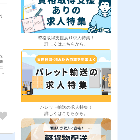
バ
資格取得支援あり求人特集！
詳しくはこちらから。
を
搬
エ
んど
い
業を
***
パレット輸送の求人特集！
詳しくはこちらから。