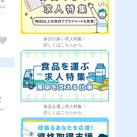
衣等
んに
もあ
お声
後は
拒ま
る
休日の多い求人特集！
]関
詳しくはこちらから。
[積
流れ
用済
再開
送セ
勤
スで
ト
な
食品を運ぶ求人特集！
詳しくはこちらから。