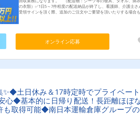
回収業務になります。 （配送物：シーツ等の寝具、タオル、病
の衣類）✅1日5～7件程度の配送納品が終了し、看護師、介護士さ
受領サインを頂く際、追加のご注文やご要望を頂いたりする場合
ります。自分で問題解決をさせることは無いです。お客様からの
を営業や事務にしっかりフィードバックしてくれたらOK！✅入社
座学・同乗研修で業務に慣れて頂きます （先輩社員が来るもの
ず、みっちり教えます）✅分からないことがあればすぐに質問でき
環境✅独り立ちまでの期間は、約1カ月～２ヵ月を想定[配送エリア
オンライン応募
東一円※遠方は静岡や栃木などはベテラン社員が担当しています。
み下ろし方法]手積み、カゴ車※パワーゲート付き車両あり[1日の
の例]① 5:30 頃 出勤（トイレ・アルコールチェック等） ②
6:00 配送センター出発③ 7:00 施設到着（指定場所に納品・使
み商品を回収）④11:00 昼休憩（60分）⑤12:00 納品・回収の
⑥13:00 クリーニング工場へ回収した商品を届ける⑦14:00 配
ンター到着（翌日の納品物の積込みと倉庫整理） ⑧15:00 退
※1日当たり1～2時間の残業あり※2tの他にも5tと中型、ハイエー
集✨◆土日休み＆17時定時でプライベー
も募集中！※YouTubeでリアルな仕事がみれます！
も安心◆基本的に日帰り配送！長距離ほぼ
許も取得可能◆南日本運輸倉庫グループの