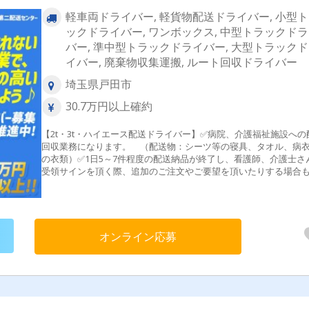
軽車両ドライバー, 軽貨物配送ドライバー, 小型
ックドライバー, ワンボックス, 中型トラックド
バー, 準中型トラックドライバー, 大型トラック
イバー, 廃棄物収集運搬, ルート回収ドライバー
埼玉県戸田市
30.7万円以上確約
【2t・3t・ハイエース配送ドライバー】✅病院、介護福祉施設への
回収業務になります。 （配送物：シーツ等の寝具、タオル、病
の衣類）✅1日5～7件程度の配送納品が終了し、看護師、介護士さ
受領サインを頂く際、追加のご注文やご要望を頂いたりする場合
ります。自分で問題解決をさせることは無いです。お客様からの
を営業や事務にしっかりフィードバックしてくれたらOK！✅入社
座学・同乗研修で業務に慣れて頂きます （先輩社員が来るもの
ず、みっちり教えます）✅分からないことがあればすぐに質問でき
環境✅独り立ちまでの期間は、約1カ月～２ヵ月を想定[配送エリア
オンライン応募
東一円※遠方は静岡や栃木などはベテラン社員が担当しています。
み下ろし方法]手積み、カゴ車※パワーゲート付き車両あり[1日の
の例]① 5:30 頃 出勤（トイレ・アルコールチェック等） ②
6:00 配送センター出発③ 7:00 施設到着（指定場所に納品・使
み商品を回収）④11:00 昼休憩（60分）⑤12:00 納品・回収の
⑥13:00 クリーニング工場へ回収した商品を届ける⑦14:00 配