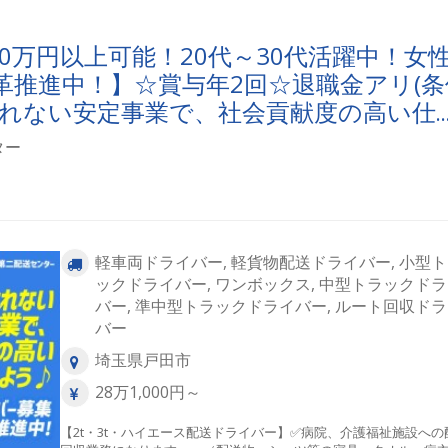
ンター到着（翌日の納品物の積込みと倉庫整理） ⑧15:00 退
※1日当たり1～2時間の残業あり※2tの他にも5tと中型、ハイエー
0万円以上可能！20代～30代活躍中！女
も募集中！※YouTubeでリアルな仕事がみれます！
革推進中！】☆賞与年2回☆退職金アリ(条
されない安定事業で、社会貢献度の高い仕
ター
軽車両ドライバー, 軽貨物配送ドライバー, 小型
ックドライバー, ワンボックス, 中型トラックド
バー, 準中型トラックドライバー, ルート回収ド
バー
埼玉県戸田市
28万1,000円～
【2t・3t・ハイエース配送ドライバー】✅病院、介護福祉施設への