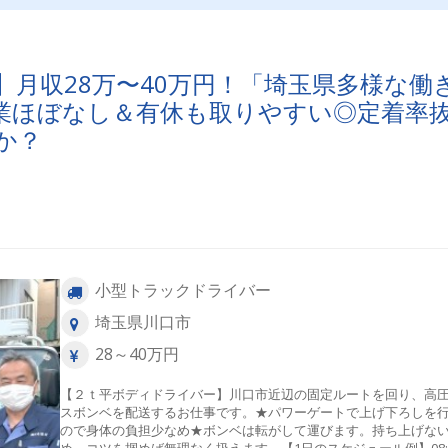
月収28万〜40万円！「埼玉県多様な働
業ほぼなし＆有休も取りやすい◎定着率
か？
小型トラックドライバー
埼玉県川口市
28～40万円
【２ｔ平ボディドライバー】川口市近辺の固定ルートを回り、高
スボンベを配送するお仕事です。★パワーゲートで上げ下ろしを
ので身体の負担少なめ★ボンベは転がして運びます。持ち上げな
め、コツを掴めば無理なく扱えます。【1日のスケジュール例】08: