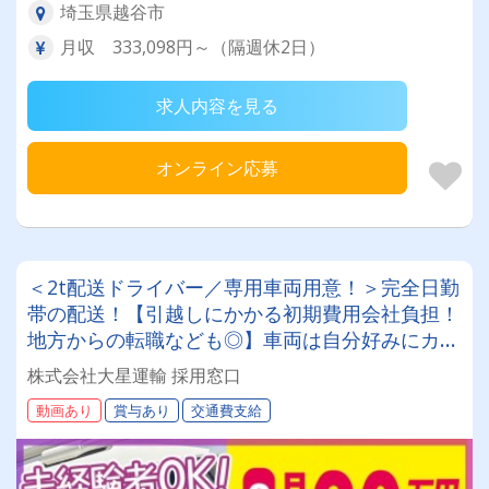
埼玉県越谷市
月収 333,098円～（隔週休2日）
求人内容を見る
オンライン応募
＜2t配送ドライバー／専用車両用意！＞完全日勤
帯の配送！【引越しにかかる初期費用会社負担！
地方からの転職なども◎】車両は自分好みにカス
タムしてOK！20～50代が活躍中！女性ドライバ
株式会社大星運輸 採用窓口
ーも現役で活躍中！大手取引先が多数なので、長
動画あり
賞与あり
交通費支給
期安定して働けます！