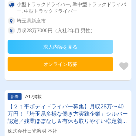
小型トラックドライバー, 準中型トラックドライバ
ー, 中型トラックドライバー
埼玉県新座市
月収28万7000円（入社2年目 男性）
求人内容を見る
オンライン応募
7/17掲載
新着
【２ｔ平ボディドライバー募集】月収28万〜40
万円！「埼玉県多様な働き方実践企業」シルバー
認定／残業ほぼなし＆有休も取りやすい◎定着率
抜群の職場で安定して働きませんか？
株式会社日光溶材 本社