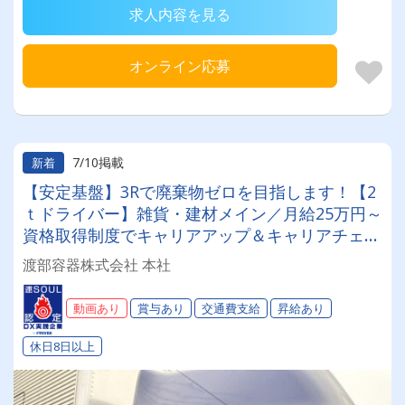
求人内容を見る
オンライン応募
7/10掲載
新着
【安定基盤】3Rで廃棄物ゼロを目指します！【2
ｔドライバー】雑貨・建材メイン／月給25万円～
資格取得制度でキャリアアップ＆キャリアチェン
ジ可能◎★土日休み★年間休日114日★大型連休
渡部容器株式会社 本社
あり★＃賞与＃昇給＃1日体験OK
動画あり
賞与あり
交通費支給
昇給あり
休日8日以上