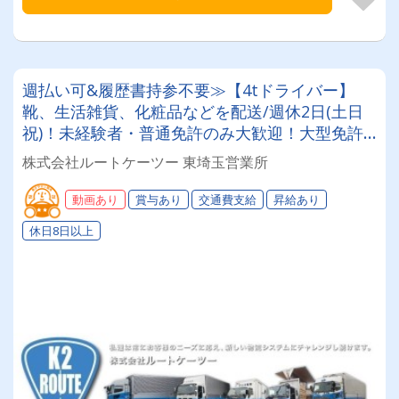
週払い可&履歴書持参不要≫【4tドライバー】
靴、生活雑貨、化粧品などを配送/週休2日(土日
祝)！未経験者・普通免許のみ大歓迎！大型免許
取得時は50%費用補助制度も有★インセン・賞
株式会社ルートケーツー 東埼玉営業所
与・勤続給・子ども手当など待遇充実
動画あり
賞与あり
交通費支給
昇給あり
休日8日以上