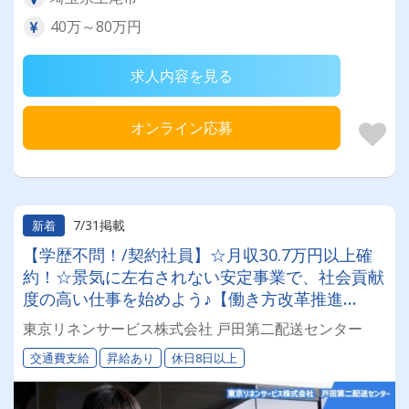
40万～80万円
求人内容を見る
オンライン応募
7/31掲載
新着
【学歴不問！/契約社員】☆月収30.7万円以上確
約！☆景気に左右されない安定事業で、社会貢献
度の高い仕事を始めよう♪【働き方改革推進
中！】☆正社員も同時募集☆◎昇給あり◎交通費
東京リネンサービス株式会社 戸田第二配送センター
別途支給◎
交通費支給
昇給あり
休日8日以上