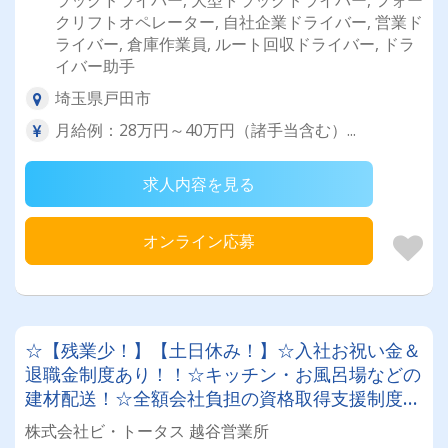
ラックドライバー, 大型トラックドライバー, フォー
クリフトオペレーター, 自社企業ドライバー, 営業ド
ライバー, 倉庫作業員, ルート回収ドライバー, ドラ
イバー助手
埼玉県戸田市
月給例：28万円～40万円（諸手当含む）...
求人内容を見る
オンライン応募
☆【残業少！】【土日休み！】☆入社お祝い金＆
退職金制度あり！！☆キッチン・お風呂場などの
建材配送！☆全額会社負担の資格取得支援制度
も！☆車上・車側渡し！【未経験者大歓迎！ドラ
株式会社ビ・トータス 越谷営業所
イバーデビュー応援します！！】