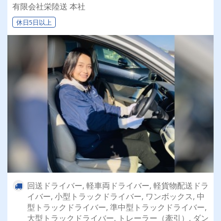
乗れるチャンスも☆彡／
有限会社栄陸送 本社
休日5日以上
回送ドライバー, 軽車両ドライバー, 軽貨物配送ドラ
イバー, 小型トラックドライバー, ワンボックス, 中
型トラックドライバー, 準中型トラックドライバー,
大型トラックドライバー, トレーラー（牽引）, ダン