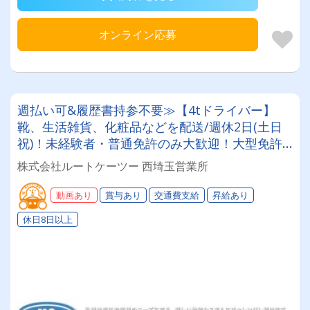
オンライン応募
週払い可&履歴書持参不要≫【4tドライバー】
靴、生活雑貨、化粧品などを配送/週休2日(土日
祝)！未経験者・普通免許のみ大歓迎！大型免許
取得時は50%費用補助制度も有★インセン・賞
株式会社ルートケーツー 西埼玉営業所
与・勤続給・子ども手当など待遇充実
動画あり
賞与あり
交通費支給
昇給あり
休日8日以上