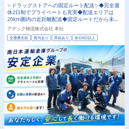
✨ドラッグストアへの固定ルート配送✨◆完全週
休2日制でプライベートも充実◆配送エリアは
20km圏内の近距離配送◆固定ルートだから未経
験でも覚えやすい◆夜の時間帯だから渋滞ほぼな
アデック物流株式会社 本社
し
交通費支給
賞与あり
昇給あり
休日8日以上