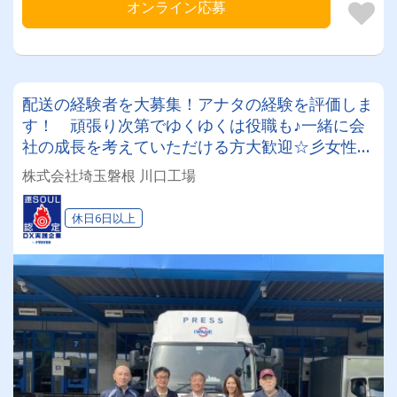
オンライン応募
配送の経験者を大募集！アナタの経験を評価しま
す！ 頑張り次第でゆくゆくは役職も♪一緒に会
社の成長を考えていただける方大歓迎☆彡女性社
長が働きやすい会社作りを推進中！
株式会社埼玉磐根 川口工場
休日6日以上