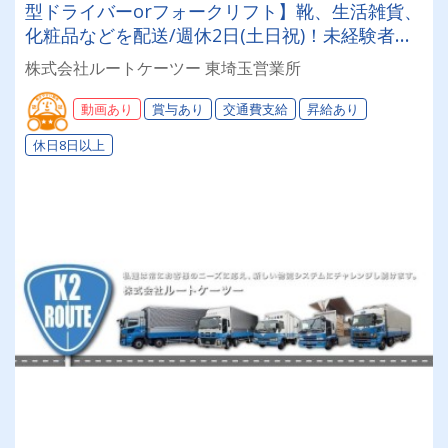
型ドライバーorフォークリフト】靴、生活雑貨、
化粧品などを配送/週休2日(土日祝)！未経験者・
普通免許のみ大歓迎！大型免許取得時は50%費用
株式会社ルートケーツー 東埼玉営業所
補助制度も有★インセン・賞与・勤続給・子ども
手当など待遇充実
動画あり
賞与あり
交通費支給
昇給あり
休日8日以上