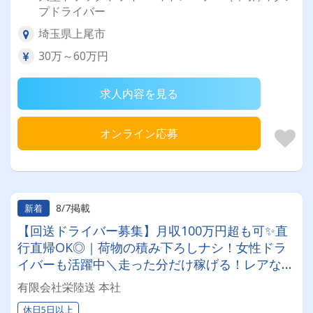
プドライバー
埼玉県上尾市
30万～60万円
求人内容を見る
オンライン応募
8/7掲載
新着
【回送ドライバー募集】月収100万円超も可✨直
行直帰OK◎｜荷物の積み下ろしナシ！女性ドラ
イバーも活躍中＼走った分だけ稼げる！レアな車
両に乗れるチャンスも☆彡／
有限会社栄陸送 本社
休日5日以上