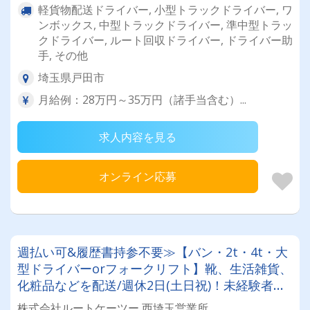
軽貨物配送ドライバー, 小型トラックドライバー, ワ
ンボックス, 中型トラックドライバー, 準中型トラッ
クドライバー, ルート回収ドライバー, ドライバー助
手, その他
埼玉県戸田市
月給例：28万円～35万円（諸手当含む）...
求人内容を見る
オンライン応募
週払い可&履歴書持参不要≫【バン・2t・4t・大
型ドライバーorフォークリフト】靴、生活雑貨、
化粧品などを配送/週休2日(土日祝)！未経験者・
普通免許のみ大歓迎！大型免許取得時は50%費用
株式会社ルートケーツー 西埼玉営業所