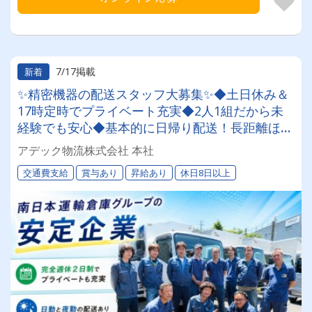
7/17掲載
新着
✨精密機器の配送スタッフ大募集✨◆土日休み＆
17時定時でプライベート充実◆2人1組だから未
経験でも安心◆基本的に日帰り配送！長距離ほぼ
なし◆資格取得支援制度で中型免許も取得可能◆
アデック物流株式会社 本社
南日本運輸倉庫グループの安定企業
交通費支給
賞与あり
昇給あり
休日8日以上