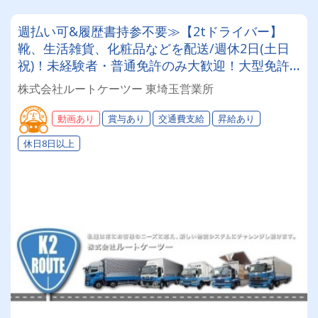
週払い可&履歴書持参不要≫【2tドライバー】
靴、生活雑貨、化粧品などを配送/週休2日(土日
祝)！未経験者・普通免許のみ大歓迎！大型免許
取得時は50%費用補助制度も有★インセン・賞
株式会社ルートケーツー 東埼玉営業所
与・勤続給・子ども手当など待遇充実
動画あり
賞与あり
交通費支給
昇給あり
休日8日以上