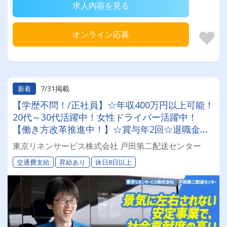
求人内容を見る
オンライン応募
7/31掲載
新着
【学歴不問！/正社員】☆年収400万円以上可能！
20代～30代活躍中！女性ドライバー活躍中！
【働き方改革推進中！】☆賞与年2回☆退職金ア
リ(条件あり)☆昇給あり☆景気に左右されない安
東京リネンサービス株式会社 戸田第二配送センター
定事業で、社会貢献度の高い仕事を始めよう♪
交通費支給
昇給あり
休日8日以上