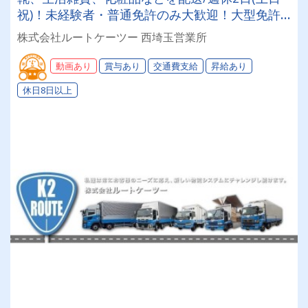
祝)！未経験者・普通免許のみ大歓迎！大型免許
取得時は50%費用補助制度も有★インセン・賞
株式会社ルートケーツー 西埼玉営業所
与・勤続給・子ども手当など待遇充実
動画あり
賞与あり
交通費支給
昇給あり
休日8日以上