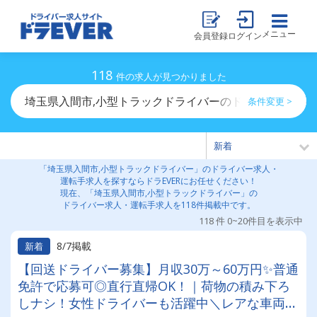
メニュー
会員登録
ログイン
118
件の求人が見つかりました
埼玉県入間市,小型トラックドライバーのドライバー求人
条件変更 >
「埼玉県入間市,小型トラックドライバー」のドライバー求人・
運転手求人を探すならドラEVERにお任せください！
現在、「埼玉県入間市,小型トラックドライバー」の
ドライバー求人・運転手求人を118件掲載中です。
118 件 0~20件目を表示中
8/7掲載
新着
【回送ドライバー募集】月収30万～60万円✨普通
免許で応募可◎直行直帰OK！｜荷物の積み下ろ
しナシ！女性ドライバーも活躍中＼レアな車両に