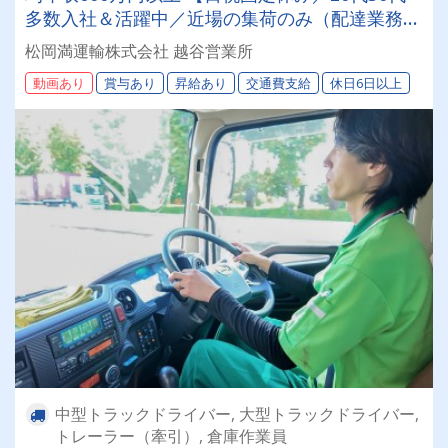
多数入社＆活躍中／近場の集荷のみ（配達業務無
し）】【100周年に向けて】おかげさまで設立77
松岡満運輸株式会社 越谷営業所
周年1000人規模の会社で一緒に働きませんか?!ま
動画あり
賞与あり
昇給あり
交通費支給
休日6日以上
つおかまんの未来を担うドライバー積極採用中！
中型トラックドライバー, 大型トラックドライバー,
トレーラー（牽引）, 倉庫作業員