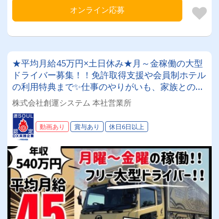
オンライン応募
★平均月給45万円×土日休み★月～金稼働の大型
ドライバー募集！！免許取得支援や会員制ホテル
の利用特典まで✨仕事のやりがいも、家族との時
間も、どちらも妥協したくないあなたへ◎
株式会社創運システム 本社営業所
動画あり
賞与あり
休日6日以上