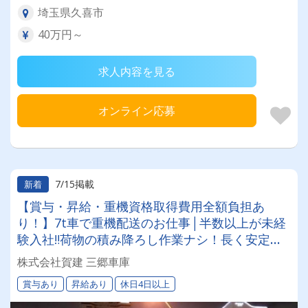
埼玉県久喜市
40万円～
求人内容を見る
オンライン応募
7/15掲載
新着
【賞与・昇給・重機資格取得費用全額負担あ
り！】7t車で重機配送のお仕事│半数以上が未経
験入社‼荷物の積み降ろし作業ナシ！長く安定し
て働ける環境です！＊夜勤・休日出勤は希望者の
株式会社賀建 三郷車庫
み！女性ドライバー“2名”活躍中◎
賞与あり
昇給あり
休日4日以上