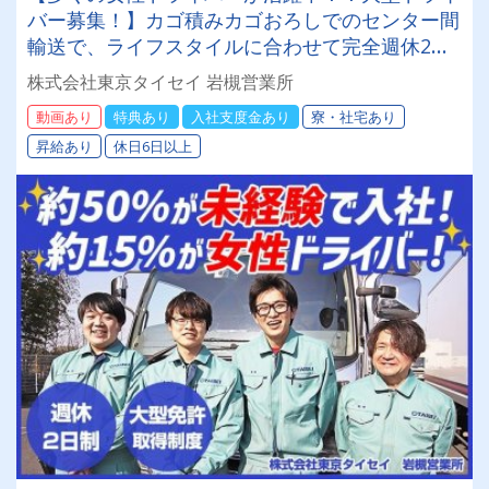
バー募集！】カゴ積みカゴおろしでのセンター間
輸送で、ライフスタイルに合わせて完全週休2日
も可能です。ミドル・シニア世代・女性・主婦
株式会社東京タイセイ 岩槻営業所
（主夫）が活躍しております研修も充実していま
動画あり
特典あり
入社支度金あり
寮・社宅あり
すのでブランクがあっても安心社員寮を完備して
昇給あり
休日6日以上
いるので遠方の方でも安心して入社いただけま
す！