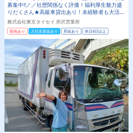
募集中!!／／社歴関係なく評価！福利厚生魅力盛
りだくさん★高級車貸出あり！未経験者も大活躍
中！！寮・社宅完備しているので遠方の方でも安
株式会社東京タイセイ 所沢営業所
心して入社いただけます！
動画あり
入社支度金あり
昇給あり
休日8日以上