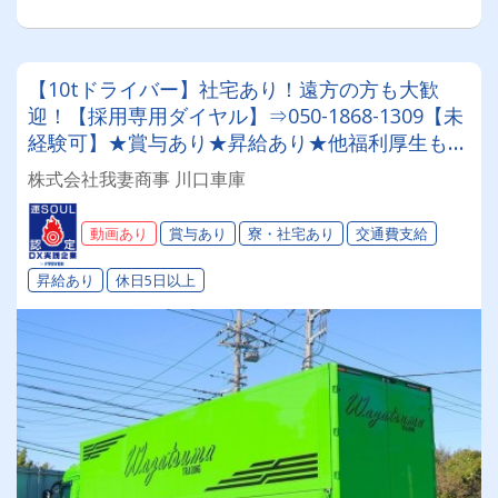
【10tドライバー】社宅あり！遠方の方も大歓
迎！【採用専用ダイヤル】⇒050-1868-1309【未
経験可】★賞与あり★昇給あり★他福利厚生も充
実★◎あなたに合ったお仕事がここにあります
株式会社我妻商事 川口車庫
◎【完全専属車両】業績好調の証、毎年増車中！
動画あり
賞与あり
寮・社宅あり
交通費支給
昇給あり
休日5日以上