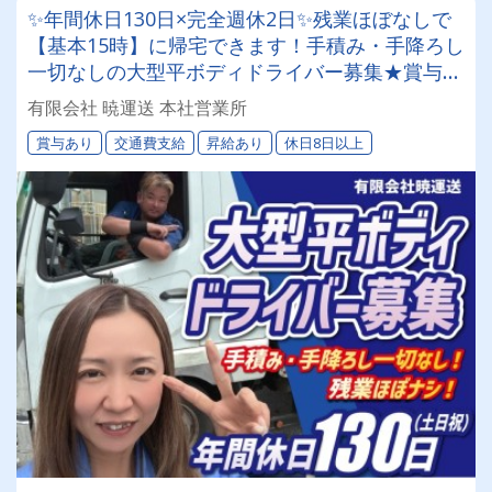
✨年間休日130日×完全週休2日✨残業ほぼなしで
【基本15時】に帰宅できます！手積み・手降ろし
一切なしの大型平ボディドライバー募集★賞与年
2回｜土日祝休み｜ワークライフバランス重視の
有限会社 暁運送 本社営業所
方にオススメ！
賞与あり
交通費支給
昇給あり
休日8日以上