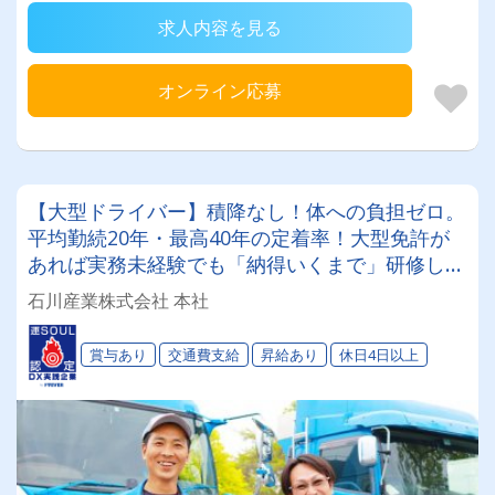
求人内容を見る
オンライン応募
【大型ドライバー】積降なし！体への負担ゼロ。
平均勤続20年・最高40年の定着率！大型免許が
あれば実務未経験でも「納得いくまで」研修しま
す！
石川産業株式会社 本社
賞与あり
交通費支給
昇給あり
休日4日以上