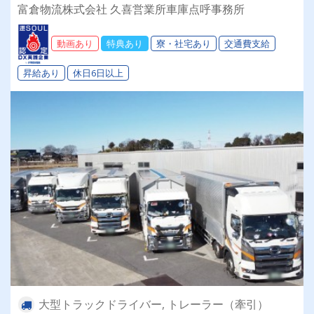
る！【会社全額負担】免許取得制度でスキルアッ
富倉物流株式会社 久喜営業所車庫点呼事務所
プも叶います☆彡◎日・祝休み(連休あり)◎成果
報酬◎退職金◎昇給◎未経験OK◎
動画あり
特典あり
寮・社宅あり
交通費支給
昇給あり
休日6日以上
大型トラックドライバー, トレーラー（牽引）