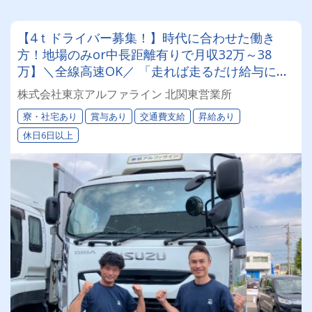
【4ｔドライバー募集！】時代に合わせた働き
方！地場のみor中長距離有りで月収32万～38
万】＼全線高速OK／ 「走れば走るだけ給与に還
元」されるから、モチベーションも常にMAX♪寮
株式会社東京アルファライン 北関東営業所
ありで遠方からの応募も大歓迎★
寮・社宅あり
賞与あり
交通費支給
昇給あり
休日6日以上