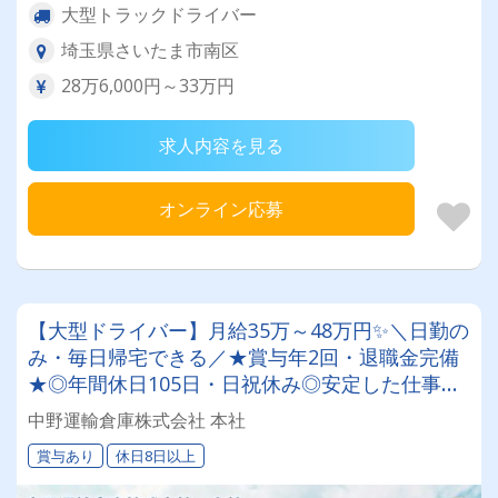
大型トラックドライバー
埼玉県さいたま市南区
28万6,000円～33万円
求人内容を見る
オンライン応募
【大型ドライバー】月給35万～48万円✨＼日勤の
み・毎日帰宅できる／★賞与年2回・退職金完備
★◎年間休日105日・日祝休み◎安定した仕事量
◎最長勤続33年！定着率バツグンの温かい環境で
中野運輸倉庫株式会社 本社
働けます！
賞与あり
休日8日以上