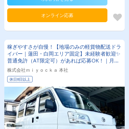
オンライン応募
稼ぎやすさが自慢！【地場のみの軽貨物配送ドラ
イバー｜蓮田・白岡エリア固定】未経験者歓迎✨
普通免許（AT限定可）があれば応募OK！｜月給
30万～70万円｜完全週休2日制＆残業なし
株式会社ｍｉｙｏｃｋａ 本社
休日8日以上