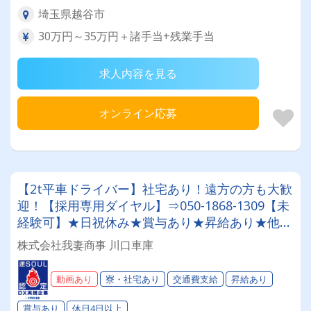
埼玉県越谷市
30万円～35万円＋諸手当+残業手当
求人内容を見る
オンライン応募
【2t平車ドライバー】社宅あり！遠方の方も大歓
迎！【採用専用ダイヤル】⇒050-1868-1309【未
経験可】★日祝休み★賞与あり★昇給あり★他福
利厚生も充実★毎年増車＆専属車貸与の安定環
株式会社我妻商事 川口車庫
境！あなたに合ったお仕事がここにあります◎
動画あり
寮・社宅あり
交通費支給
昇給あり
賞与あり
休日4日以上