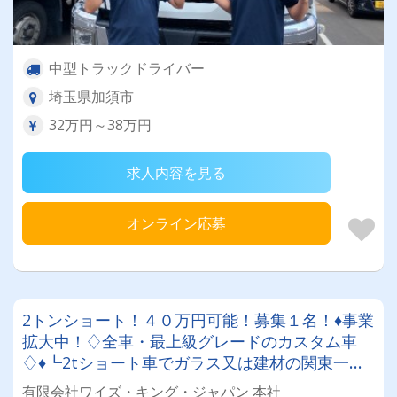
中型トラックドライバー
埼玉県加須市
32万円～38万円
求人内容を見る
オンライン応募
2トンショート！４０万円可能！募集１名！♦事業
拡大中！♢全車・最上級グレードのカスタム車
♢♦┗2tショート車でガラス又は建材の関東一円
配送┗未経験者歓迎┗選べる働き方┗資格取得制
有限会社ワイズ・キング・ジャパン 本社