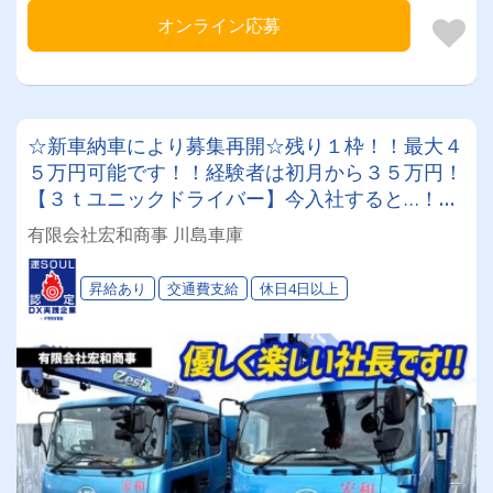
オンライン応募
☆新車納車により募集再開☆残り１枠！！最大４
５万円可能です！！経験者は初月から３５万円！
【３ｔユニックドライバー】今入社すると…！社
長から良いこともあります…！ ◎基本朝8時～17
有限会社宏和商事 川島車庫
時勤務◎手積み手降しなし 未経験の方も是非１
度ご相談ください♪♪ 当社で最後の転職に！！
昇給あり
交通費支給
休日4日以上