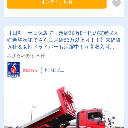
オンライン応募
【日勤・土日休みで固定給36万8千円の安定収入
◎希望次第でさらに月給36万以上可！！】未経験
入社＆女性ドライバーも活躍中！≪高収入可
能！！手積み手降ろし一切なし！増車にともない
株式会社天佑 本社
8tドライバーさん大募集！！≫ ≪手当充実！大
手一次請けの仕事が多く安定して長く続けられま
動画あり
休日6日以上
す！≫