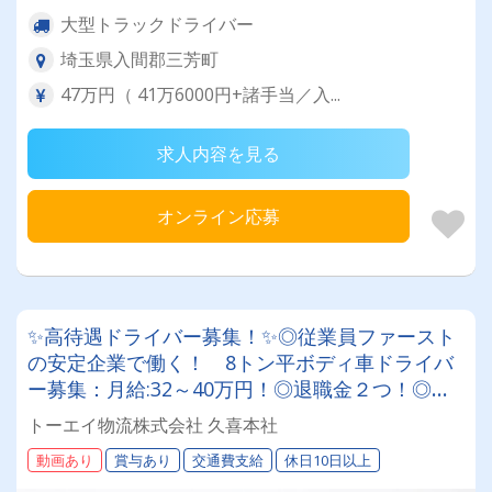
大型トラックドライバー
埼玉県入間郡三芳町
47万円（ 41万6000円+諸手当／入...
求人内容を見る
オンライン応募
✨高待遇ドライバー募集！✨◎従業員ファースト
の安定企業で働く！ 8トン平ボディ車ドライバ
ー募集：月給:32～40万円！◎退職金２つ！◎賞
与年２回◎◎年間休日120日！基本、土日祝休み
トーエイ物流株式会社 久喜本社
◎ ◎経験者優遇、女性も活躍！◎スキルアップ
動画あり
賞与あり
交通費支給
休日10日以上
も可◎