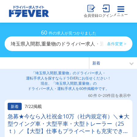
メニュー
会員登録
ログイン
60
件の求人が見つかりました
埼玉県入間郡,重量物のドライバー求人・運転手求人一覧
条件変更 >
「埼玉県入間郡,重量物」のドライバー求人・
運転手求人を探すならドラEVERにお任せください！
現在、「埼玉県入間郡,重量物」の
ドライバー求人・運転手求人を60件掲載中です。
60 件 0~20件目を表示中
7/22掲載
新着
急募★今なら入社祝金10万（社内規定有）＼★大
型ウイング車・大型平車・大型トレーラー（25
ｔ）／【大型】仕事もプライベートも充実でき