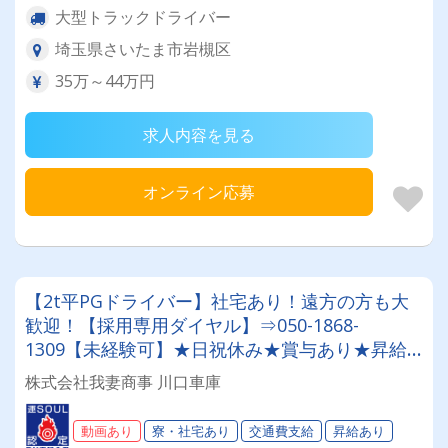
大型トラックドライバー
埼玉県さいたま市岩槻区
35万～44万円
求人内容を見る
オンライン応募
【2t平PGドライバー】社宅あり！遠方の方も大
歓迎！【採用専用ダイヤル】⇒050-1868-
1309【未経験可】★日祝休み★賞与あり★昇給
あり★他福利厚生も充実★【業績好調】毎年増車
株式会社我妻商事 川口車庫
中！あなた専用のPG車をご用意！◎あなたに合
ったお仕事がここにあります◎
動画あり
寮・社宅あり
交通費支給
昇給あり