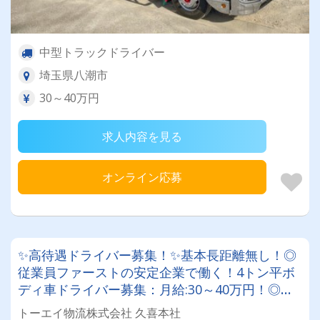
中型トラックドライバー
埼玉県八潮市
30～40万円
求人内容を見る
オンライン応募
✨高待遇ドライバー募集！✨基本長距離無し！◎
従業員ファーストの安定企業で働く！4トン平ボ
ディ車ドライバー募集：月給:30～40万円！◎退
職金2つ！◎賞与年2回◎◎年間休日120日！基
トーエイ物流株式会社 久喜本社