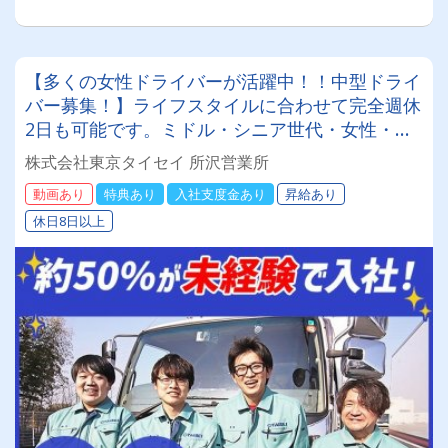
【多くの女性ドライバーが活躍中！！中型ドライ
バー募集！】ライフスタイルに合わせて完全週休
2日も可能です。ミドル・シニア世代・女性・主
婦（主夫）が活躍しております研修も充実してい
株式会社東京タイセイ 所沢営業所
ますのでブランクがあっても安心社員寮を完備し
動画あり
特典あり
入社支度金あり
昇給あり
ているので遠方の方でも安心して入社いただけま
休日8日以上
す！