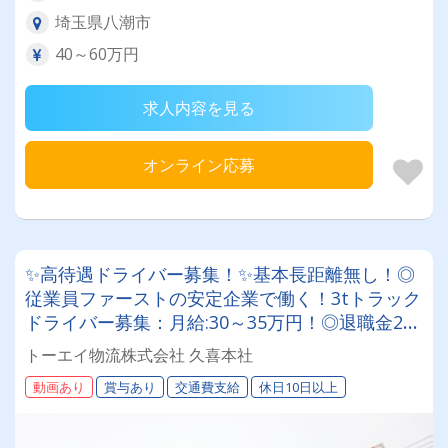
埼玉県八潮市
40～60万円
求人内容を見る
オンライン応募
✨高待遇ドライバー募集！✨基本長距離無し！◎
従業員ファーストの安定企業で働く！3tトラック
ドライバー募集：月給:30～35万円！◎退職金2
つ！◎賞与年2回◎◎年間休日120日！基本、土
トーエイ物流株式会社 久喜本社
日祝休み◎◎経験者優遇！女性も活躍中！◎スキ
動画あり
賞与あり
交通費支給
休日10日以上
ルアップも可