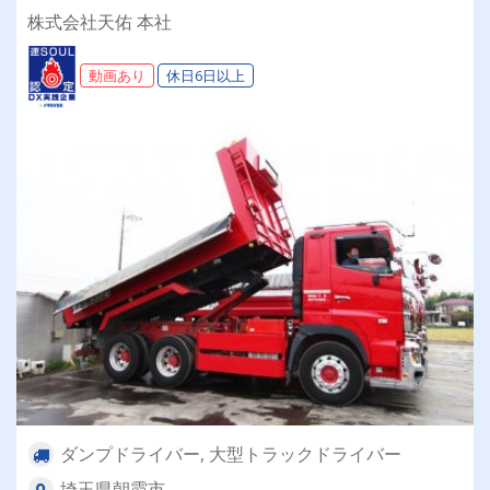
能！！手積み手降ろし一切なし！増車にともない
株式会社天佑 本社
8tドライバーさん大募集！！≫ ≪手当充実！大
手一次請けの仕事が多く安定して長く続けられま
動画あり
休日6日以上
す！≫
ダンプドライバー, 大型トラックドライバー
埼玉県朝霞市