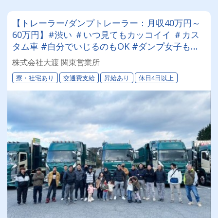
【トレーラー/ダンプトレーラー：月収40万円～
60万円】#渋い ＃いつ見てもカッコイイ ＃カス
タム車 #自分でいじるのもOK #ダンプ女子も活
躍 #未経験OK #資格取得費用補助あり ＃車好き
株式会社大渡 関東営業所
の方に来てほしい
寮・社宅あり
交通費支給
昇給あり
休日4日以上