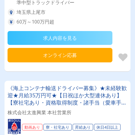
準中型トラックドライバー
埼玉県上尾市
60万～100万円超
求人内容を見る
オンライン応募
《海上コンテナ輸送ドライバー募集》★未経験歓
迎★月給35万円可★【日祝ほか大型連休あり】
【寮社宅あり・資格取得制度・諸手当（愛車手当
ほか）】大型車両へのステップアップをお考えの
株式会社太進興業 本社営業所
方、必見♪
動画あり
寮・社宅あり
昇給あり
休日4日以上