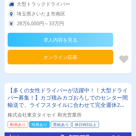
大型トラックドライバー
埼玉県さいたま市南区
28万6,000円～33万円
求人内容を見る
オンライン応募
【多くの女性ドライバーが活躍中！！大型ドライ
バー募集！】カゴ積みカゴおろしでのセンター間
輸送で、ライフスタイルに合わせて完全週休2日
も可能です。ミドル・シニア世代・女性・主婦
株式会社東京タイセイ 和光営業所
（主夫）が活躍しております研修も充実していま
動画あり
特典あり
昇給あり
休日8日以上
すのでブランクがあっても安心社員寮を完備して
いるので遠方の方でも安心して入社いただけま