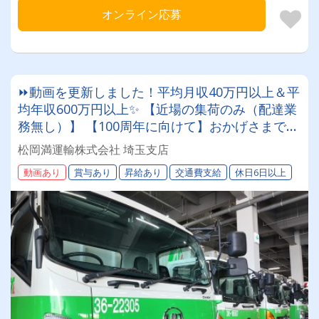
オンライン応募
⏩動画を更新しました！平均月収40万円以上＆平
均年収600万円以上✨ 【近場の集荷のみ（配達業
務無し）】 【100周年に向けて】おかげさまで設
立77周年北海道を代表する運送会社で一緒に働き
松岡満運輸株式会社 埼玉支店
ましょう！まつおかまんの未来を担うドライバー
動画あり
賞与あり
昇給あり
交通費支給
休日6日以上
積極採用中！