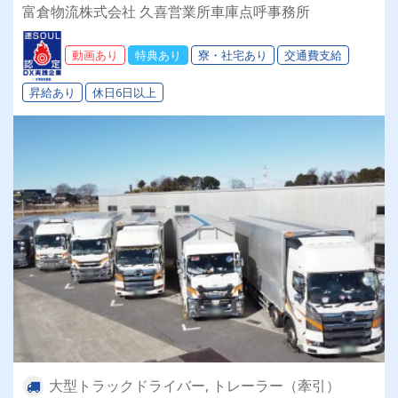
る！【会社全額負担】免許取得制度でスキルアッ
富倉物流株式会社 久喜営業所車庫点呼事務所
プも叶います☆彡◎日・祝休み(連休あり)◎成果
報酬◎退職金◎昇給◎未経験OK◎
動画あり
特典あり
寮・社宅あり
交通費支給
昇給あり
休日6日以上
大型トラックドライバー, トレーラー（牽引）