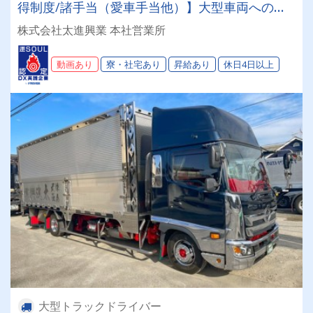
得制度/諸手当（愛車手当他）】大型車両へのス
テップアップを目指している方、必見！！
株式会社太進興業 本社営業所
動画あり
寮・社宅あり
昇給あり
休日4日以上
大型トラックドライバー