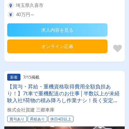
埼玉県久喜市
40万円～
求人内容を見る
オンライン応募
7/15掲載
新着
【賞与・昇給・重機資格取得費用全額負担あ
り！】7t車で重機配送のお仕事│半数以上が未経
験入社‼荷物の積み降ろし作業ナシ！長く安定し
て働ける環境です！＊夜勤・休日出勤は希望者の
株式会社賀建 三郷車庫
み！女性ドライバー“2名”活躍中◎
賞与あり
昇給あり
休日4日以上