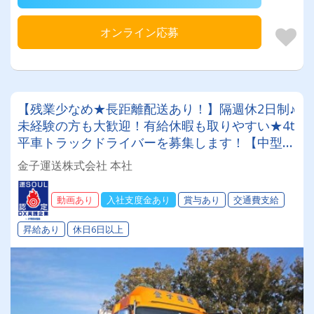
オンライン応募
【残業少なめ★長距離配送あり！】隔週休2日制♪
未経験の方も大歓迎！有給休暇も取りやすい★4t
平⾞トラックドライバーを募集します！【中型免
許以上をお持ちの方限定！】
金子運送株式会社 本社
動画あり
入社支度金あり
賞与あり
交通費支給
昇給あり
休日6日以上