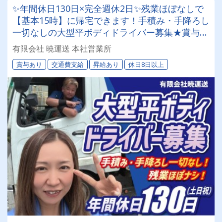
✨年間休日130日×完全週休2日✨残業ほぼなしで
【基本15時】に帰宅できます！手積み・手降ろし
一切なしの大型平ボディドライバー募集★賞与年
2回｜土日祝休み｜ワークライフバランス重視の
有限会社 暁運送 本社営業所
方にオススメ！
賞与あり
交通費支給
昇給あり
休日8日以上