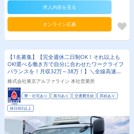
求人内容を見る
オンライン応募
【1名募集】【完全週休二日制OK！それ以上も
OK!選べる働き方で自分に合わせたワークライフ
バランスを！月収32万～38万！】＼全線高速
OK×カーナビ完備／ 寮ありで遠方からの応募も
株式会社東京アルファライン 本社営業所
大歓迎★
寮・社宅あり
賞与あり
交通費支給
昇給あり
休日8日以上