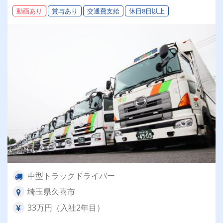
本、土日祝休み◎◎経験者優遇！女性も活躍中！
動画あり
賞与あり
交通費支給
休日8日以上
◎スキルアップも可
中型トラックドライバー
埼玉県久喜市
33万円（入社2年目）