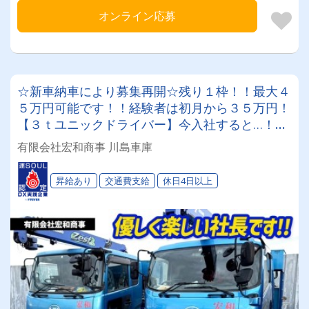
オンライン応募
☆新車納車により募集再開☆残り１枠！！最大４
５万円可能です！！経験者は初月から３５万円！
【３ｔユニックドライバー】今入社すると…！社
長から良いこともあります…！ ◎基本朝8時～17
有限会社宏和商事 川島車庫
時勤務◎手積み手降しなし 未経験の方も是非１
度ご相談ください♪♪ 当社で最後の転職に！！
昇給あり
交通費支給
休日4日以上