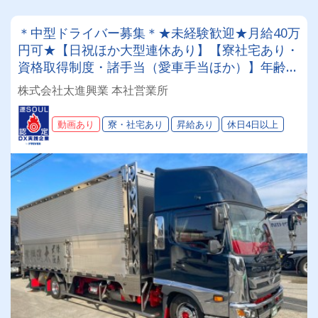
＊中型ドライバー募集＊★未経験歓迎★月給40万
円可★【日祝ほか大型連休あり】【寮社宅あり・
資格取得制度・諸手当（愛車手当ほか）】年齢経
験不問！男女共にご活躍頂けます♪
株式会社太進興業 本社営業所
動画あり
寮・社宅あり
昇給あり
休日4日以上