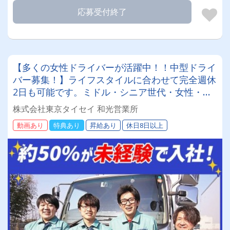
応募受付終了
【多くの女性ドライバーが活躍中！！中型ドライ
バー募集！】ライフスタイルに合わせて完全週休
2日も可能です。ミドル・シニア世代・女性・主
婦（主夫）が活躍しております研修も充実してい
株式会社東京タイセイ 和光営業所
ますのでブランクがあっても安心社員寮を完備し
動画あり
特典あり
昇給あり
休日8日以上
ているので遠方の方でも安心して入社いただけま
す！