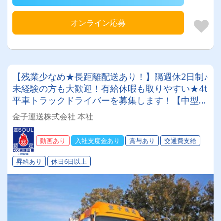
オンライン応募
【残業少なめ★長距離配送あり！】隔週休2日制♪
未経験の方も大歓迎！有給休暇も取りやすい★4t
平⾞トラックドライバーを募集します！【中型免
許以上をお持ちの方限定！】
金子運送株式会社 本社
動画あり
入社支度金あり
賞与あり
交通費支給
昇給あり
休日6日以上