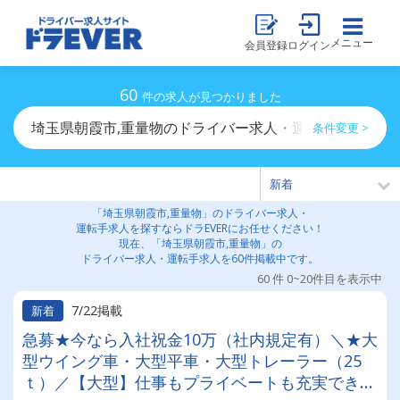
メニュー
会員登録
ログイン
60
件の求人が見つかりました
埼玉県朝霞市,重量物のドライバー求人・運転手求人一覧
条件変更 >
「埼玉県朝霞市,重量物」のドライバー求人・
運転手求人を探すならドラEVERにお任せください！
現在、「埼玉県朝霞市,重量物」の
ドライバー求人・運転手求人を60件掲載中です。
60 件 0~20件目を表示中
7/22掲載
新着
急募★今なら入社祝金10万（社内規定有）＼★大
型ウイング車・大型平車・大型トレーラー（25
ｔ）／【大型】仕事もプライベートも充実でき