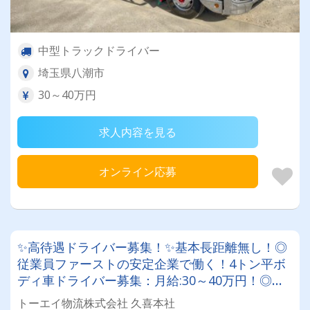
中型トラックドライバー
埼玉県八潮市
30～40万円
求人内容を見る
オンライン応募
✨高待遇ドライバー募集！✨基本長距離無し！◎
従業員ファーストの安定企業で働く！4トン平ボ
ディ車ドライバー募集：月給:30～40万円！◎退
職金2つ！◎賞与年2回◎◎年間休日120日！基
トーエイ物流株式会社 久喜本社