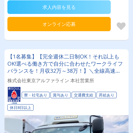
求人内容を見る
オンライン応募
【1名募集】【完全週休二日制OK！それ以上も
OK!選べる働き方で自分に合わせたワークライフ
バランスを！月収32万～38万！】＼全線高速
OK×カーナビ完備／ 寮ありで遠方からの応募も
株式会社東京アルファライン 本社営業所
大歓迎★
寮・社宅あり
賞与あり
交通費支給
昇給あり
休日8日以上