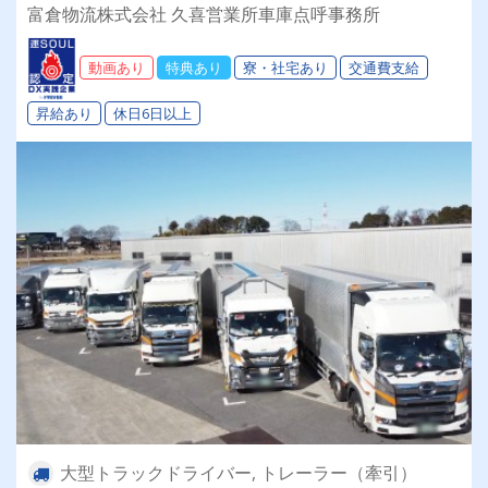
る！【会社全額負担】免許取得制度でスキルアッ
富倉物流株式会社 久喜営業所車庫点呼事務所
プも叶います☆彡◎日・祝休み(連休あり)◎成果
報酬◎退職金◎昇給◎未経験OK◎
動画あり
特典あり
寮・社宅あり
交通費支給
昇給あり
休日6日以上
大型トラックドライバー, トレーラー（牽引）