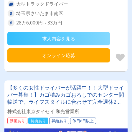
大型トラックドライバー
埼玉県さいたま市南区
28万6,000円～33万円
求人内容を見る
オンライン応募
【多くの女性ドライバーが活躍中！！大型ドライ
バー募集！】カゴ積みカゴおろしでのセンター間
輸送で、ライフスタイルに合わせて完全週休2日
も可能です。ミドル・シニア世代・女性・主婦
株式会社東京タイセイ 和光営業所
（主夫）が活躍しております研修も充実していま
動画あり
特典あり
昇給あり
休日8日以上
すのでブランクがあっても安心社員寮を完備して
いるので遠方の方でも安心して入社いただけま