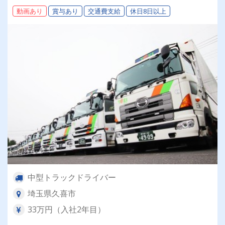
本、土日祝休み◎◎経験者優遇！女性も活躍中！
動画あり
賞与あり
交通費支給
休日8日以上
◎スキルアップも可
中型トラックドライバー
埼玉県久喜市
33万円（入社2年目）