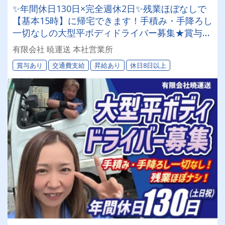
✨年間休日130日×完全週休2日✨残業ほぼなしで
【基本15時】に帰宅できます！手積み・手降ろし
一切なしの大型平ボディドライバー募集★賞与年
2回｜土日祝休み｜ワークライフバランス重視の
有限会社 暁運送 本社営業所
方にオススメ！
賞与あり
交通費支給
昇給あり
休日8日以上