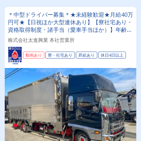
＊中型ドライバー募集＊★未経験歓迎★月給40万
円可★【日祝ほか大型連休あり】【寮社宅あり・
資格取得制度・諸手当（愛車手当ほか）】年齢経
験不問！男女共にご活躍頂けます♪
株式会社太進興業 本社営業所
動画あり
寮・社宅あり
昇給あり
休日4日以上