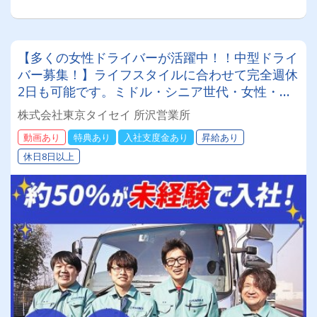
【多くの女性ドライバーが活躍中！！中型ドライ
バー募集！】ライフスタイルに合わせて完全週休
2日も可能です。ミドル・シニア世代・女性・主
婦（主夫）が活躍しております研修も充実してい
株式会社東京タイセイ 所沢営業所
ますのでブランクがあっても安心社員寮を完備し
動画あり
特典あり
入社支度金あり
昇給あり
ているので遠方の方でも安心して入社いただけま
休日8日以上
す！