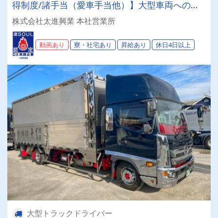
得制度/諸手当（愛車手当他）】大型車両へのス
テップアップを目指している方、必見！！
株式会社太進興業 本社営業所
動画あり
寮・社宅あり
昇給あり
休日4日以上
大型トラックドライバー