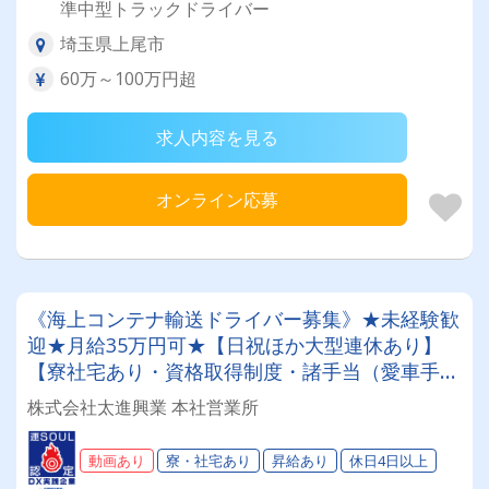
準中型トラックドライバー
埼玉県上尾市
60万～100万円超
求人内容を見る
オンライン応募
《海上コンテナ輸送ドライバー募集》★未経験歓
迎★月給35万円可★【日祝ほか大型連休あり】
【寮社宅あり・資格取得制度・諸手当（愛車手当
ほか）】大型車両へのステップアップをお考えの
株式会社太進興業 本社営業所
方、必見♪
動画あり
寮・社宅あり
昇給あり
休日4日以上