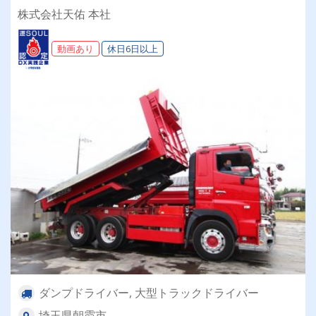
能！！手積み手降ろし一切なし！増車にともない
株式会社天佑 本社
8tドライバーさん大募集！！≫ ≪手当充実！大
手一次請けの仕事が多く安定して長く続けられま
動画あり
休日6日以上
す！≫
ダンプドライバー, 大型トラックドライバー
埼玉県朝霞市