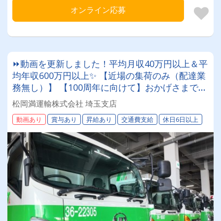
オンライン応募
⏩動画を更新しました！平均月収40万円以上＆平
均年収600万円以上✨ 【近場の集荷のみ（配達業
務無し）】 【100周年に向けて】おかげさまで設
立77周年北海道を代表する運送会社で一緒に働き
松岡満運輸株式会社 埼玉支店
ましょう！まつおかまんの未来を担うドライバー
動画あり
賞与あり
昇給あり
交通費支給
休日6日以上
積極採用中！