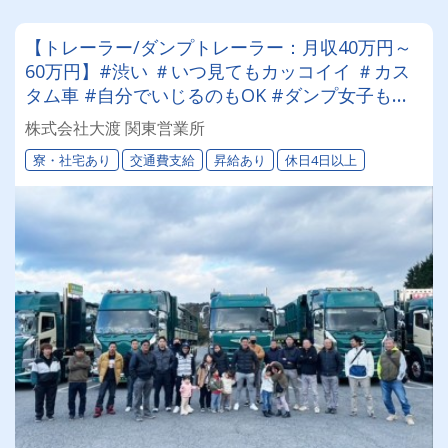
【トレーラー/ダンプトレーラー：月収40万円～
60万円】#渋い ＃いつ見てもカッコイイ ＃カス
タム車 #自分でいじるのもOK #ダンプ女子も活
躍 #未経験OK #資格取得費用補助あり ＃車好き
株式会社大渡 関東営業所
の方に来てほしい
寮・社宅あり
交通費支給
昇給あり
休日4日以上