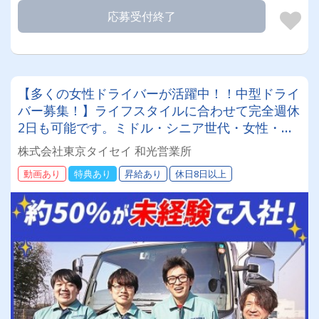
応募受付終了
【多くの女性ドライバーが活躍中！！中型ドライ
バー募集！】ライフスタイルに合わせて完全週休
2日も可能です。ミドル・シニア世代・女性・主
婦（主夫）が活躍しております研修も充実してい
株式会社東京タイセイ 和光営業所
ますのでブランクがあっても安心社員寮を完備し
動画あり
特典あり
昇給あり
休日8日以上
ているので遠方の方でも安心して入社いただけま
す！