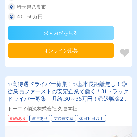
埼玉県八潮市
40～60万円
求人内容を見る
オンライン応募
✨高待遇ドライバー募集！✨基本長距離無し！◎
従業員ファーストの安定企業で働く！3tトラック
ドライバー募集：月給:30～35万円！◎退職金2
つ！◎賞与年2回◎◎年間休日120日！基本、土
トーエイ物流株式会社 久喜本社
日祝休み◎◎経験者優遇！女性も活躍中！◎スキ
動画あり
賞与あり
交通費支給
休日10日以上
ルアップも可