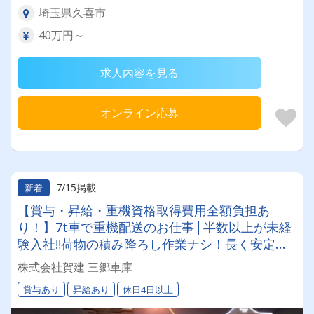
埼玉県久喜市
40万円～
求人内容を見る
オンライン応募
7/15掲載
新着
【賞与・昇給・重機資格取得費用全額負担あ
り！】7t車で重機配送のお仕事│半数以上が未経
験入社‼荷物の積み降ろし作業ナシ！長く安定し
て働ける環境です！＊夜勤・休日出勤は希望者の
株式会社賀建 三郷車庫
み！女性ドライバー“2名”活躍中◎
賞与あり
昇給あり
休日4日以上