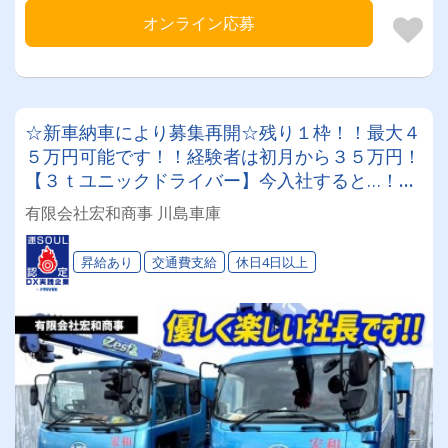
オンライン応募
☆新車納車により募集再開☆残り１枠！！最大４
５万円可能です！！経験者は初月から３５万円！
【３ｔユニックドライバー】今入社すると…！社
長から良いこともあります…！ ◎基本朝8時～17
有限会社宏和商事 川島車庫
時勤務◎手積み手降しなし 未経験の方も是非１
度ご相談ください♪♪ 当社で最後の転職に！！
昇給あり
交通費支給
休日4日以上