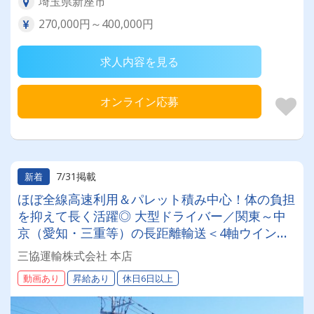
埼玉県新座市
270,000円～400,000円
求人内容を見る
オンライン応募
7/31掲載
新着
ほぼ全線高速利用＆パレット積み中心！体の負担
を抑えて長く活躍◎ 大型ドライバー／関東～中
京（愛知・三重等）の長距離輸送＜4軸ウイング
車＞ 【月給38万～45万円】 ★お客様との直接取
三協運輸株式会社 本店
引ならではの安定業務量！ライフスタイルに合わ
動画あり
昇給あり
休日6日以上
せた配車・コース調整も可能です