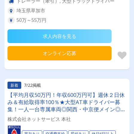
トレーラー（牽引）, 大型トラックドライバー
埼玉県草加市
50万～55万円
求人内容を見る
オンライン応募
7/22掲載
新着
【平均月収50万円！年収600万円可】週休２日休
み＆有給取得率100％★大型AT車ドライバー募
集！一人一台専属車両◎関西・中京便メイン◎誕
生日祝い1万円支給♪
株式会社ネットサービス 本社
賞与あり
交通費支給
昇給あり
休日6日以上