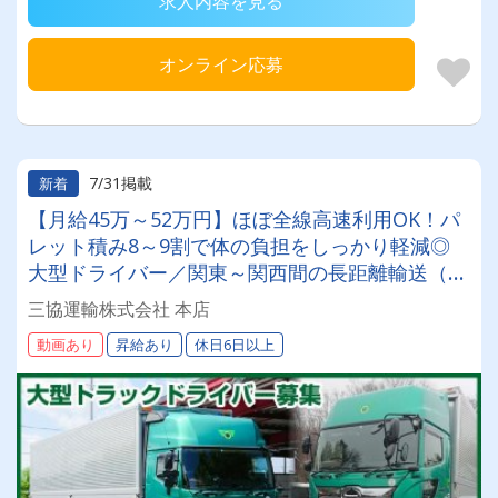
求人内容を見る
オンライン応募
7/31掲載
新着
【月給45万～52万円】ほぼ全線高速利用OK！パ
レット積み8～9割で体の負担をしっかり軽減◎
大型ドライバー／関東～関西間の長距離輸送（4
軸ウイング車）★お客様と直接取引ならではの安
三協運輸株式会社 本店
定運行！将来的に短距離コースへの変更も可能で
動画あり
昇給あり
休日6日以上
す