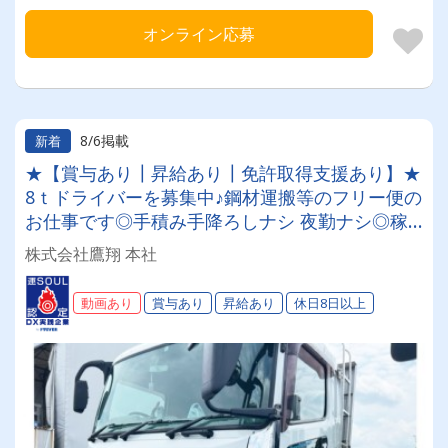
オンライン応募
8/6掲載
新着
★【賞与あり┃昇給あり┃免許取得支援あり】★
8ｔドライバーを募集中♪鋼材運搬等のフリー便の
お仕事です◎手積み手降ろしナシ 夜勤ナシ◎稼
げる◎福利厚生が充実◎未経験者歓迎◎経験者優
株式会社鷹翔 本社
遇
動画あり
賞与あり
昇給あり
休日8日以上