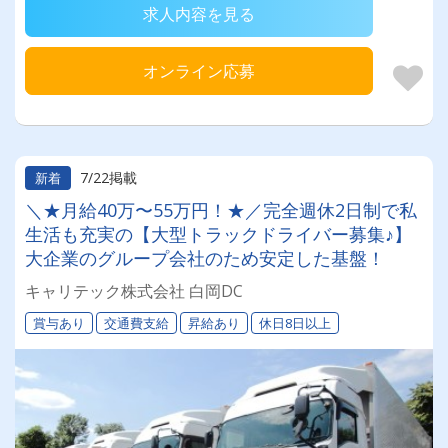
求人内容を見る
オンライン応募
7/22掲載
新着
＼★月給40万〜55万円！★／完全週休2日制で私
生活も充実の【大型トラックドライバー募集♪】
大企業のグループ会社のため安定した基盤！
キャリテック株式会社 白岡DC
賞与あり
交通費支給
昇給あり
休日8日以上