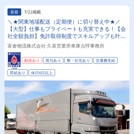
7/22掲載
新着
＼★関東地場配送（定期便）に切り替え中★／
【大型】仕事もプライベートも充実できる！【会
社全額負担】免許取得制度でスキルアップも叶い
ます☆彡◎日・祝休み(連休あり)◎成果報酬◎退
富倉物流株式会社 久喜営業所車庫点呼事務所
職金◎昇給◎未経験OK◎
動画あり
賞与あり
寮・社宅あり
交通費支給
昇給あり
休日6日以上