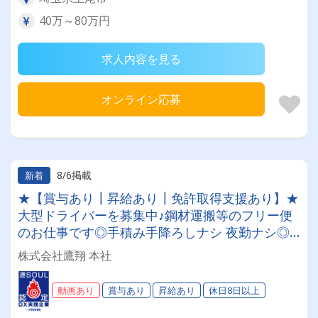
40万～80万円
求人内容を見る
オンライン応募
8/6掲載
新着
★【賞与あり┃昇給あり┃免許取得支援あり】★
大型ドライバーを募集中♪鋼材運搬等のフリー便
のお仕事です◎手積み手降ろしナシ 夜勤ナシ◎
稼げる◎福利厚生が充実◎未経験者歓迎◎経験者
株式会社鷹翔 本社
優遇
動画あり
賞与あり
昇給あり
休日8日以上