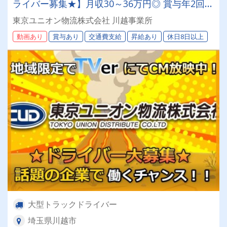
ライバー募集★】月収30～36万円◎ 賞与年2回／
昇給有／福利厚生充実／仕事量安定／未経験歓迎
東京ユニオン物流株式会社 川越事業所
◎【年間休日113日以上】連休もあり◎プライベ
動画あり
賞与あり
交通費支給
昇給あり
休日8日以上
ート充実可◎「安心・安全」で働く。東京ユニオ
ン物流でドライバーライフを送りませんか？
大型トラックドライバー
埼玉県川越市