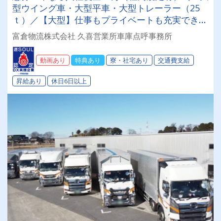
型ウイング車・大型平車・大型トレーラー（25
ｔ）／【大型】仕事もプライベートも充実でき
る！【会社全額負担】免許取得制度でスキルアッ
富倉物流株式会社 久喜営業所車庫点呼事務所
プも叶います☆彡◎日・祝休み(連休あり)◎成果
報酬◎退職金◎昇給◎未経験OK◎
動画あり
特典あり
寮・社宅あり
交通費支給
昇給あり
休日6日以上