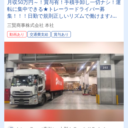
月収50万円～！賞与有！手積手卸し一切ナシ！運
転に集中できる★トレーラードライバー募
集！！！日勤で規則正しいリズムで働けます♪定
着率抜群の職場なので、レアな募集です！
三賢商事株式会社 本社
動画あり
交通費支給
賞与あり