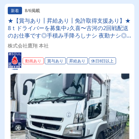
8/6掲載
新着
★【賞与あり┃昇給あり┃免許取得支援あり】★
8ｔドライバーを募集中♪久喜〜古河の2回戦配送
のお仕事です◎手積み手降ろしナシ 夜勤ナシ◎
定年後・シニア世代の方も大歓迎！◎福利厚生が
株式会社鷹翔 本社
充実◎未経験者歓迎◎経験者優遇
動画あり
賞与あり
昇給あり
休日8日以上