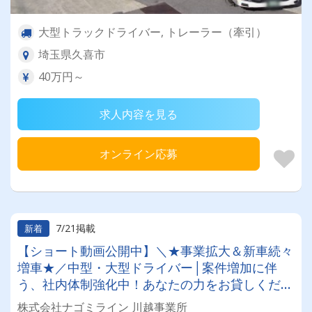
大型トラックドライバー, トレーラー（牽引）
埼玉県久喜市
40万円～
求人内容を見る
オンライン応募
7/21掲載
新着
【ショート動画公開中】＼★事業拡大＆新車続々
増車★／中型・大型ドライバー│案件増加に伴
う、社内体制強化中！あなたの力をお貸しくださ
い！！＊職場見学随時実施中
株式会社ナゴミライン 川越事業所