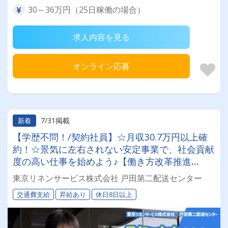
30～36万円（25日稼働の場合）
求人内容を見る
オンライン応募
7/31掲載
新着
【学歴不問！/契約社員】☆月収30.7万円以上確
約！☆景気に左右されない安定事業で、社会貢献
度の高い仕事を始めよう♪【働き方改革推進
中！】☆正社員も同時募集☆◎昇給あり◎交通費
東京リネンサービス株式会社 戸田第二配送センター
別途支給◎
交通費支給
昇給あり
休日8日以上