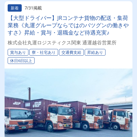
7/31掲載
新着
【大型ドライバー】JRコンテナ貨物の配送・集荷
業務《丸運グループならではのバツグンの働きや
すさ》昇給・賞与・退職金など待遇充実♪
株式会社丸運ロジスティクス関東 通運越谷営業所
賞与あり
寮・社宅あり
交通費支給
昇給あり
休日6日以上