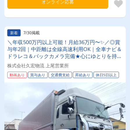
オンライン応募
7/30掲載
新着
＼年収500万円以上可能！月給36万円〜✨／◎賞
与年2回｜中距離は全線高速利用OK｜全車ナビ＆
ドラレコ＆バックカメラ完備★心にゆとりを持っ
て働ける大型ドライバー募集！
株式会社久宏物流 上尾営業所
動画あり
賞与あり
交通費支給
昇給あり
休日5日以上