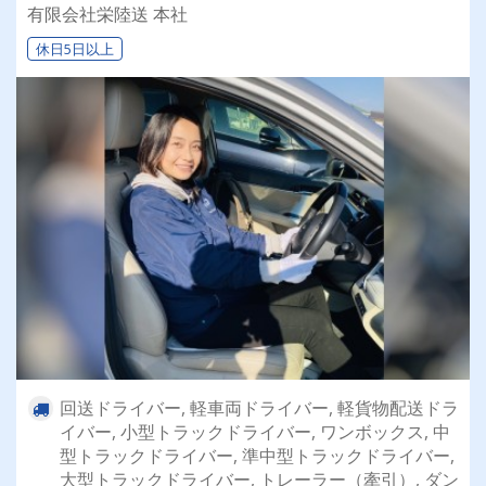
乗れるチャンスも☆彡／
有限会社栄陸送 本社
休日5日以上
回送ドライバー, 軽車両ドライバー, 軽貨物配送ドラ
イバー, 小型トラックドライバー, ワンボックス, 中
型トラックドライバー, 準中型トラックドライバー,
大型トラックドライバー, トレーラー（牽引）, ダン