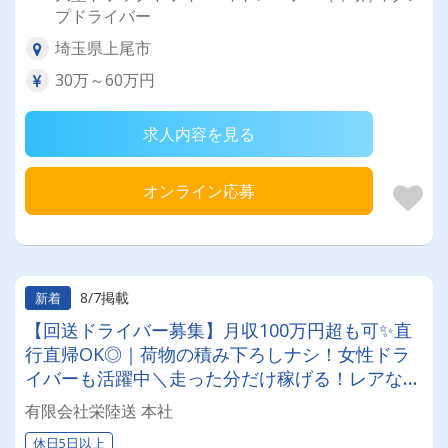
プドライバー
埼玉県上尾市
30万～60万円
求人内容を見る
オンライン応募
8/7掲載
新着
【回送ドライバー募集】月収100万円超も可✨直
行直帰OK◎｜荷物の積み下ろしナシ！女性ドラ
イバーも活躍中＼走った分だけ稼げる！レアな車
両に乗れるチャンスも☆彡／
有限会社栄陸送 本社
休日5日以上