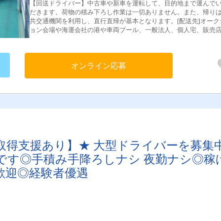
【回送ドライバー】中古車や新車を運転して、目的地まで運んで
だきます。荷物の積み下ろし作業は一切ありません。また、帰り
共交通機関を利用し、直行直帰が基本となります。[配送先]オーク
ョン会場や海運会社の港や車両プール、一般法人、個人宅、販売
ど[仕事の流れ]公共交通機関を使い引取先へお伺い→車輛点検→安
輸送→ご納車先へ[配送エリア]関東近郊メイン・長距離回送（希望
のみ）＜東京都＞23区内、八王子市、町田市、羽村市＜埼玉県＞
オンライン応募
市、さいたま市、川口市、春日部市、川越市、戸田市、三郷市、
市、深谷市、鴻巣市、日高市、所沢市、狭山市、入間市＜神奈川
横浜市、相模原市、厚木市、平塚市、横須賀市、藤沢市＜千葉県
葉市、野田市、柏市、白井市、船橋市、市川市、印西市、佐倉市
街道市、袖ヶ浦市、木更津市、流山市＜茨城県＞古河市、つくば
土浦市、水戸市、ひたちなか市、日立市、鹿嶋市、神栖市＜群馬
高崎市、前橋市、太田市、藤岡市、伊勢崎市＜栃木県＞小山市、
市、宇都宮市、鹿沼市、佐野市、栃木市＜その他＞大阪府、愛知
宮城県等※上記以外のエリアもあり
取得支援あり】★ 大型ドライバーを募集中
です◎手積み手降ろしナシ 夜勤ナシ◎稼
歓迎◎経験者優遇