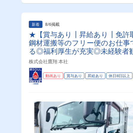
8/6掲載
新着
★【賞与あり┃昇給あり┃免許取
鋼材運搬等のフリー便のお仕事
る◎福利厚生が充実◎未経験者
株式会社鷹翔 本社
動画あり
賞与あり
昇給あり
休日8日以上