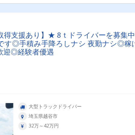
得支援あり】★ 8ｔドライバーを募集中
です◎手積み手降ろしナシ 夜勤ナシ◎稼
歓迎◎経験者優遇
大型トラックドライバー
埼玉県越谷市
32万～42万円