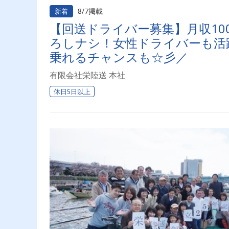
8/7掲載
新着
【回送ドライバー募集】月収10
ろしナシ！女性ドライバーも活
乗れるチャンスも☆彡／
有限会社栄陸送 本社
休日5日以上