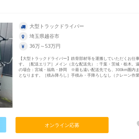
大型トラックドライバー
埼玉県越谷市
36万～53万円
【大型トラックドライバー】鉄骨部材等を運搬していただくお仕
す。［配送エリア］メイン（主な配送先）：千葉・茨城・栃木。
の場合：宮城・福島・静岡 ※最も遠い配送先でも、300km圏内
となります。［積み降ろし］手積み・手降ろしなし（クレーン作
ため力仕事は少なめです）［件数］1～2件程度（※稼ぎたい方は
で１件配送する等可能）---【1日の流れ ※(例)】［フリー便］▼
▼おろし先でおろす▼積込み▼帰社詳細等は面接時に説明いたし
す。---〔アクセス〕越谷駅より車で3分！！車通勤OKなので通勤
ラク♪越谷方面より産業道路を春日部方面に進んでいただき、左手
ブンイレブン越谷宮前1丁目店が見えましたら、交差点を右折です
オンライン応募