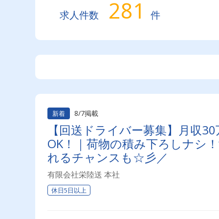
281
求人件数
件
8/7掲載
新着
【回送ドライバー募集】月収30
OK！｜荷物の積み下ろしナシ
れるチャンスも☆彡／
有限会社栄陸送 本社
休日5日以上