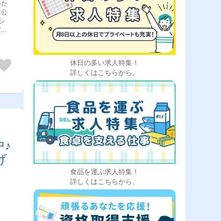
いた
は公
シ
店な
全
者
上尾
休日の多い求人特集！
熊谷
詳しくはこちらから。
県＞
＞千
、四
市、
県＞
真岡
県、
♪
げ
食品を運ぶ求人特集！
詳しくはこちらから。