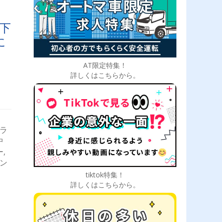
真岡
県、
下
に
AT限定特集！
詳しくはこちらから。
ドラ
中
,
ダン
tiktok特集！
詳しくはこちらから。