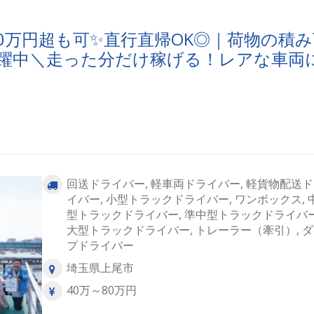
高崎市、前橋市、太田市、藤岡市、伊勢崎市＜栃木県＞小山市、
市、宇都宮市、鹿沼市、佐野市、栃木市＜その他＞大阪府、愛知
宮城県等※上記以外のエリアもあり
0万円超も可✨直行直帰OK◎｜荷物の積み
躍中＼走った分だけ稼げる！レアな車両
回送ドライバー, 軽車両ドライバー, 軽貨物配送
イバー, 小型トラックドライバー, ワンボックス, 
型トラックドライバー, 準中型トラックドライバー
大型トラックドライバー, トレーラー（牽引）, 
プドライバー
埼玉県上尾市
40万～80万円