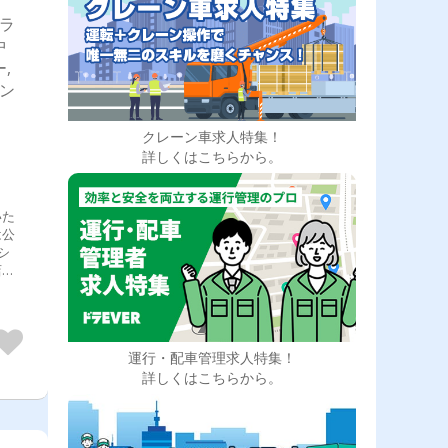
ドラ
中
,
ダン
クレーン車求人特集！
詳しくはこちらから。
いた
は公
シ
店な
全
者
上尾
熊谷
運行・配車管理求人特集！
県＞
詳しくはこちらから。
＞千
、四
市、
県＞