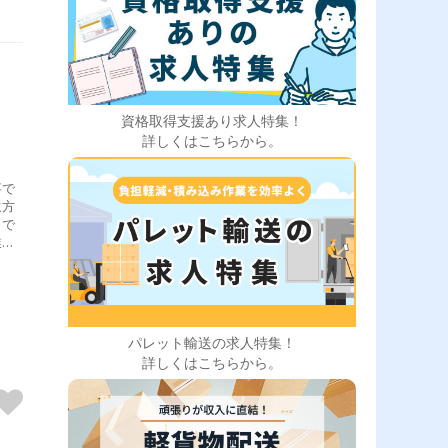
資格取得支援あり求人特集！
詳しくはこちらから。
事で
遠方
まで
業の
追加
出社
ま
ラク
にセ
パレット輸送の求人特集！
。
詳しくはこちらから。