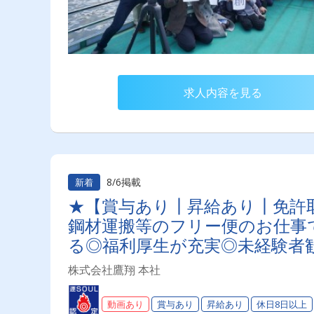
求人内容を見る
8/6掲載
新着
★【賞与あり┃昇給あり┃免許
鋼材運搬等のフリー便のお仕事
る◎福利厚生が充実◎未経験者
株式会社鷹翔 本社
動画あり
賞与あり
昇給あり
休日8日以上