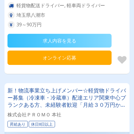
軽貨物配送ドライバー, 軽車両ドライバー
埼玉県八潮市
39～90万円
求人内容を見る
オンライン応募
新！物流事業立ち上げメンバー☆軽貨物ドライバ
ー募集（冷凍車・冷蔵車）配達エリア関東中心ブ
ランクある方、未経験者歓迎「月給３０万円か
ら」【正社員または請負】
株式会社ＰＲＯＭＯ 本社
昇給あり
休日8日以上