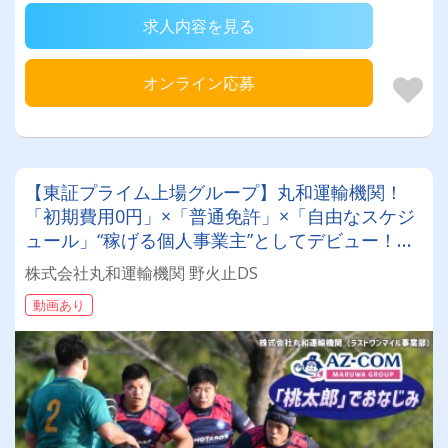
求人内容を見る
オンライン応募
【東証プライム上場グループ】丸和運輸機関！
「初期費用0円」×「普通免許」×「自由なスケジ
ュール」“稼げる個人事業主”としてデビュー！確
定申告など充実のサポート体制も♪
株式会社丸和運輸機関 野火止DS
動画あり