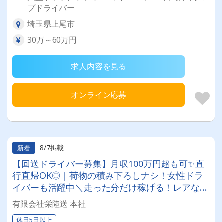
プドライバー
埼玉県上尾市
30万～60万円
求人内容を見る
オンライン応募
8/7掲載
新着
【回送ドライバー募集】月収100万円超も可✨直
行直帰OK◎｜荷物の積み下ろしナシ！女性ドラ
イバーも活躍中＼走った分だけ稼げる！レアな車
両に乗れるチャンスも☆彡／
有限会社栄陸送 本社
休日5日以上