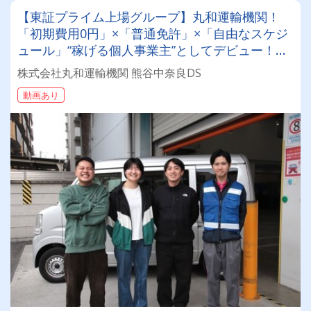
【東証プライム上場グループ】丸和運輸機関！
「初期費用0円」×「普通免許」×「自由なスケジ
ュール」“稼げる個人事業主”としてデビュー！確
定申告など充実のサポート体制も♪
株式会社丸和運輸機関 熊谷中奈良DS
動画あり