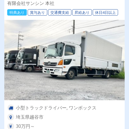
ゴ車配送で体への負担少なめ♪長距離一切ナシ！
有限会社サンシン 本社
地場～関東圏内のみ♪
特典あり
賞与あり
交通費支給
昇給あり
休日4日以上
小型トラックドライバー, ワンボックス
埼玉県越谷市
30万円～