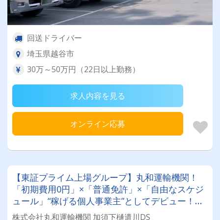
回送ドライバー
埼玉県越谷市
30万～50万円（22日以上勤務）
求人内容を見る
オンライン応募
【東証プライム上場グループ】丸和運輸機関！
「初期費用0円」×「普通免許」×「自由なスケジ
ュール」“稼げる個人事業主”としてデビュー！確
定申告など充実のサポート体制も♪
株式会社丸和運輸機関 加須下樋遣川DS