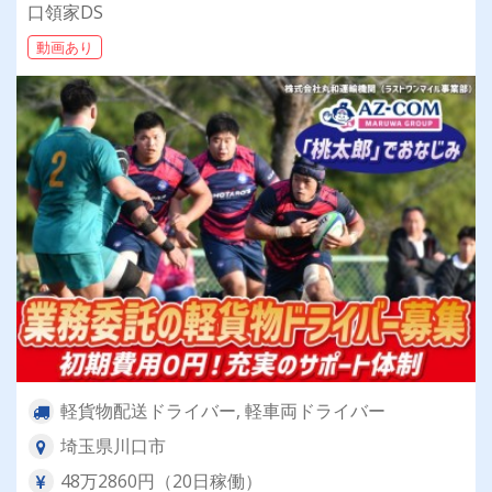
口領家DS
動画あり
軽貨物配送ドライバー, 軽車両ドライバー
埼玉県川口市
48万2860円（20日稼働）