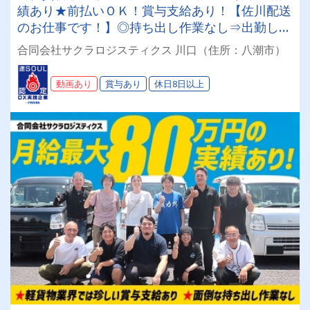
績あり★前払いＯＫ！賞与支給あり！【佐川配送
のお仕事です！】◎持ち出し作業なし⇒出勤した
ら荷積みのみで業務スタート◎◇ノルマなし◇未
合同会社サクラロジスティクス 川口（住所：八潮市）
経験者歓迎◇入社支度金支給◇ドラEVER公式
Tiktokにてサクラロジのショート動画公開中♪
動画あり
賞与あり
休日8日以上