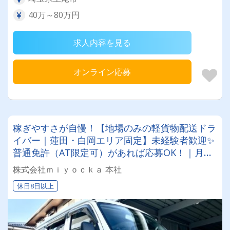
40万～80万円
求人内容を見る
オンライン応募
稼ぎやすさが自慢！【地場のみの軽貨物配送ドラ
イバー｜蓮田・白岡エリア固定】未経験者歓迎✨
普通免許（AT限定可）があれば応募OK！｜月給
30万～70万円｜完全週休2日制＆残業なし
株式会社ｍｉｙｏｃｋａ 本社
休日8日以上