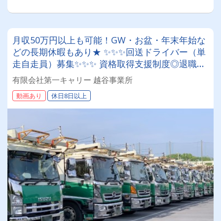
月収50万円以上も可能！GW・お盆・年末年始な
どの長期休暇もあり★ ✨✨✨回送ドライバー（単
走自走員）募集✨✨✨ 資格取得支援制度◎退職金
制度◎企業年金制度◎安心して長く働ける環境が
有限会社第一キャリー 越谷事業所
あります！
動画あり
休日8日以上