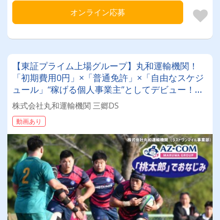
オンライン応募
【東証プライム上場グループ】丸和運輸機関！
「初期費用0円」×「普通免許」×「自由なスケジ
ュール」“稼げる個人事業主”としてデビュー！確
定申告など充実のサポート体制も♪
株式会社丸和運輸機関 三郷DS
動画あり