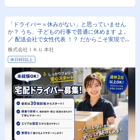
「ドライバー＝休みがない」と思っていません
か？ うち、子どもの行事で普通に休めます よ。
／ 配送会社で女性代表 ！？ だからこそ実現でき
た「ドライバー目線の働きやすさ」 ／ 配送ドラ
株式会社ＩＫＵ 本社
イバー
休日8日以上