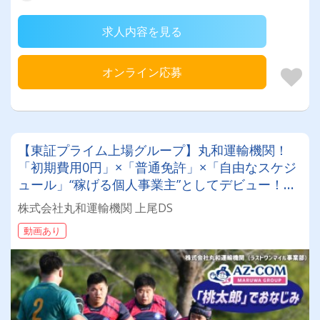
求人内容を見る
オンライン応募
【東証プライム上場グループ】丸和運輸機関！
「初期費用0円」×「普通免許」×「自由なスケジ
ュール」“稼げる個人事業主”としてデビュー！確
定申告など充実のサポート体制も♪
株式会社丸和運輸機関 上尾DS
動画あり