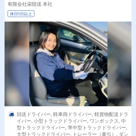
乗れるチャンスも☆彡／
有限会社栄陸送 本社
休日5日以上
回送ドライバー, 軽車両ドライバー, 軽貨物配送ドラ
イバー, 小型トラックドライバー, ワンボックス, 中
型トラックドライバー, 準中型トラックドライバー,
大型トラックドライバー, トレーラー（牽引）, ダン