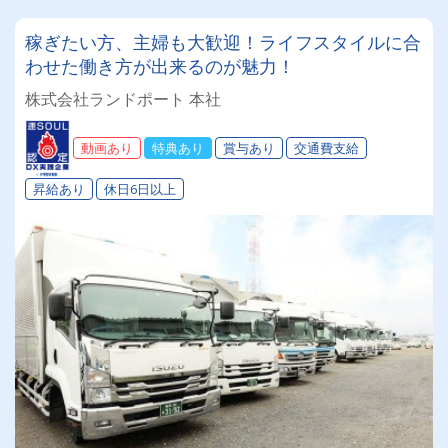
稼ぎたい方、主婦も大歓迎！ライフスタイルに合
わせた働き方が出来るのが魅力！
株式会社ランドポート 本社
動画あり
特典あり
賞与あり
交通費支給
昇給あり
休日6日以上