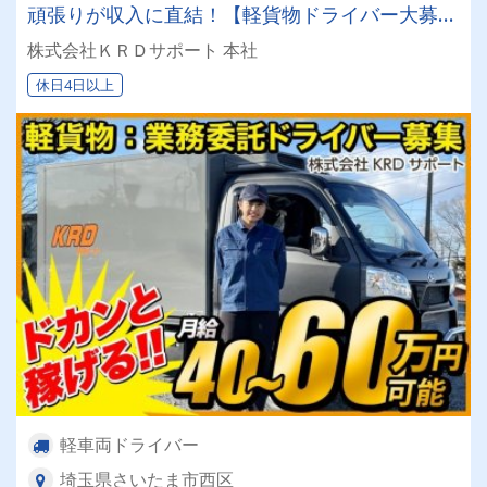
頑張りが収入に直結！【軽貨物ドライバー大募
集！】普通免許があれば応募OK！車両レンタル
株式会社ＫＲＤサポート 本社
｜ガソリンカード｜前払い｜給与最低保証手厚い
休日4日以上
サポートが充実◎女性ドライバーも積極採用中！
軽車両ドライバー
埼玉県さいたま市西区