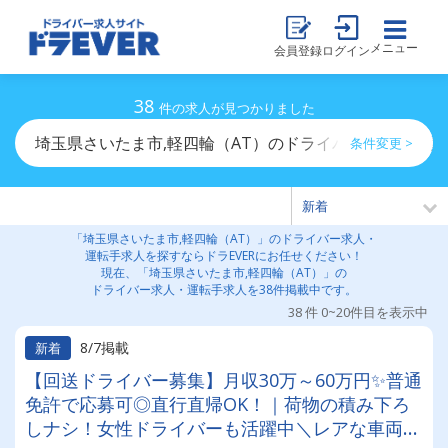
メニュー
会員登録
ログイン
38
件の求人が見つかりました
埼玉県さいたま市,軽四輪（AT）のドライバー求人・運転
条件変更 >
「埼玉県さいたま市,軽四輪（AT）」のドライバー求人・
運転手求人を探すならドラEVERにお任せください！
現在、「埼玉県さいたま市,軽四輪（AT）」の
ドライバー求人・運転手求人を38件掲載中です。
38 件 0~20件目を表示中
8/7掲載
新着
【回送ドライバー募集】月収30万～60万円✨普通
免許で応募可◎直行直帰OK！｜荷物の積み下ろ
しナシ！女性ドライバーも活躍中＼レアな車両に