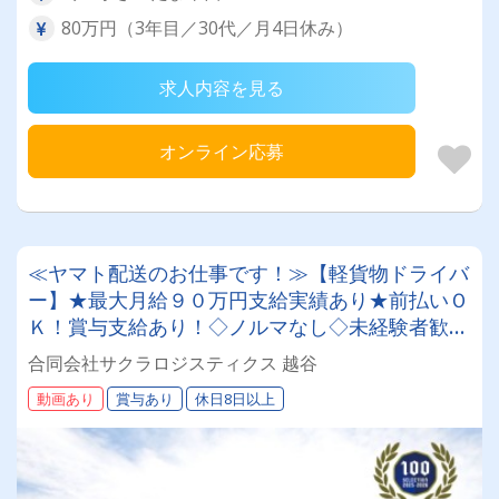
80万円（3年目／30代／月4日休み）
求人内容を見る
オンライン応募
≪ヤマト配送のお仕事です！≫【軽貨物ドライバ
ー】★最大月給９０万円支給実績あり★前払いＯ
Ｋ！賞与支給あり！◇ノルマなし◇未経験者歓迎
◇入社支度金支給◇ドラEVER公式Tiktokにてサ
合同会社サクラロジスティクス 越谷
クラロジのショート動画公開中♪
動画あり
賞与あり
休日8日以上