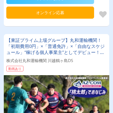
オンライン応募
【東証プライム上場グループ】丸和運輸機関！
「初期費用0円」×「普通免許」×「自由なスケジ
ュール」“稼げる個人事業主”としてデビュー！確
定申告など充実のサポート体制も♪
株式会社丸和運輸機関 川越鶴ヶ島DS
動画あり