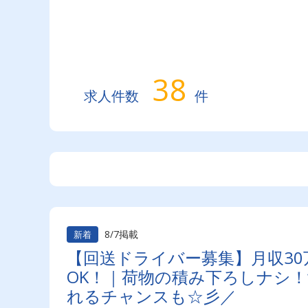
38
求人件数
件
8/7掲載
新着
【回送ドライバー募集】月収30
OK！｜荷物の積み下ろしナシ
れるチャンスも☆彡／