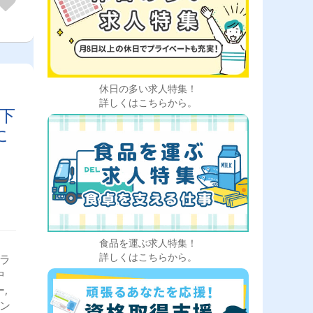
熊谷
県＞
＞千
、四
市、
県＞
真岡
休日の多い求人特集！
県、
詳しくはこちらから。
下
に
食品を運ぶ求人特集！
詳しくはこちらから。
ドラ
中
,
ダン