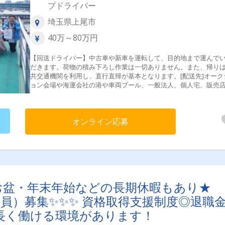
プドライバー
埼玉県上尾市
40万～80万円
【回送ドライバー】中古車や新車を運転して、目的地まで運んで
だきます。荷物の積み下ろし作業は一切ありません。また、帰り
共交通機関を利用し、直行直帰が基本となります。[配送先]オーク
ョン会場や海運会社の港や車両プール、一般法人、個人宅、販売
ど[仕事の流れ]公共交通機関を使い引取先へお伺い→車輛点検→安
輸送→ご納車先へ[配送エリア]関東近郊メイン・長距離回送（希望
のみ）＜東京都＞23区内、八王子市、町田市、羽村市＜埼玉県＞
オンライン応募
市、さいたま市、川口市、春日部市、川越市、戸田市、三郷市、
市、深谷市、鴻巣市、日高市、所沢市、狭山市、入間市＜神奈川
横浜市、相模原市、厚木市、平塚市、横須賀市、藤沢市＜千葉県
葉市、野田市、柏市、白井市、船橋市、市川市、印西市、佐倉市
街道市、袖ヶ浦市、木更津市、流山市＜茨城県＞古河市、つくば
土浦市、水戸市、ひたちなか市、日立市、鹿嶋市、神栖市＜群馬
高崎市、前橋市、太田市、藤岡市、伊勢崎市＜栃木県＞小山市、
お盆・年末年始などの長期休暇もあり★
市、宇都宮市、鹿沼市、佐野市、栃木市＜その他＞大阪府、愛知
宮城県等※上記以外のエリアもあり
員）募集✨✨✨ 資格取得支援制度◎退職
長く働ける環境があります！