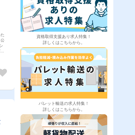
いた
資格取得支援あり求人特集！
は公
詳しくはこちらから。
シ
店な
全
者
上尾
熊谷
県＞
＞千
、四
市、
県＞
パレット輸送の求人特集！
真岡
詳しくはこちらから。
県、
金