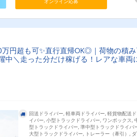
オンライン応募
市、さいたま市、川口市、春日部市、川越市、戸田市、三郷市、
市、深谷市、鴻巣市、日高市、所沢市、狭山市、入間市＜神奈川
横浜市、相模原市、厚木市、平塚市、横須賀市、藤沢市＜千葉県
葉市、野田市、柏市、白井市、船橋市、市川市、印西市、佐倉市
街道市、袖ヶ浦市、木更津市、流山市＜茨城県＞古河市、つくば
土浦市、水戸市、ひたちなか市、日立市、鹿嶋市、神栖市＜群馬
高崎市、前橋市、太田市、藤岡市、伊勢崎市＜栃木県＞小山市、
市、宇都宮市、鹿沼市、佐野市、栃木市＜その他＞大阪府、愛知
宮城県等※上記以外のエリアもあり
0万円超も可✨直行直帰OK◎｜荷物の積み
躍中＼走った分だけ稼げる！レアな車両
回送ドライバー, 軽車両ドライバー, 軽貨物配送
イバー, 小型トラックドライバー, ワンボックス, 
型トラックドライバー, 準中型トラックドライバー
大型トラックドライバー, トレーラー（牽引）, 