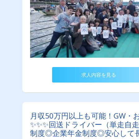
求人内容を見る
月収50万円以上も可能！GW・
✨✨✨回送ドライバー（単走自走
制度◎企業年金制度◎安心して