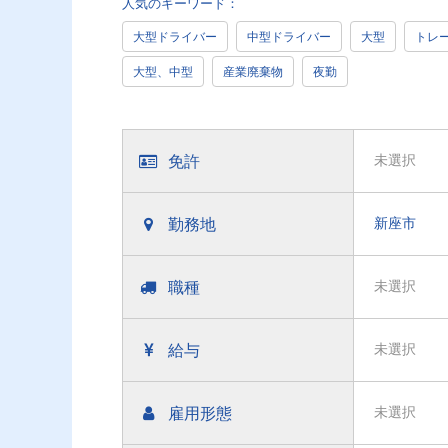
人気のキーワード：
大型ドライバー
中型ドライバー
大型
トレ
大型、中型
産業廃棄物
夜勤
免許
未選択
勤務地
新座市
職種
未選択
給与
未選択
雇用形態
未選択