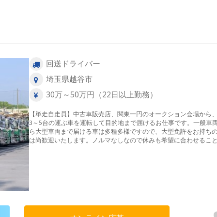
回送ドライバー
埼玉県越谷市
30万～50万円（22日以上勤務）
【単走自走員】中古車販売店、関東一円のオークション会場から、
3～5台の運ぶ車を運転して目的地まで届けるお仕事です。一般車
ら大型車両まで届ける車は多種多様ですので、大型免許をお持ち
は尚歓迎いたします。ノルマなしなので休みも希望に合わせるこ
でき、自分のペースで仕事ができます！作業内容は入社時に丁寧
明いたします。先輩ドライバーにも気軽に聞ける環境なので、未
の方も安心してスタートできます◎車庫をお持ちの方は、車両を
取って帰社するお仕事もあるので、交通費削減もできます！［配
リア］関東一円（埼玉・東京・千葉・神奈川・栃木）［輸送品目
両