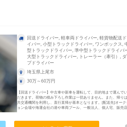
回送ドライバー, 軽車両ドライバー, 軽貨物配送
イバー, 小型トラックドライバー, ワンボックス, 
型トラックドライバー, 準中型トラックドライバー
大型トラックドライバー, トレーラー（牽引）, 
プドライバー
埼玉県上尾市
30万～60万円
【回送ドライバー】中古車や新車を運転して、目的地まで運んで
だきます。荷物の積み下ろし作業は一切ありません。また、帰り
共交通機関を利用し、直行直帰が基本となります。[配送先]オーク
ョン会場や海運会社の港や車両プール、一般法人、個人宅、販売
ど[仕事の流れ]公共交通機関を使い引取先へお伺い→車輛点検→安
輸送→ご納車先へ[配送エリア]関東近郊メイン・長距離回送（希望
のみ）＜東京都＞23区内、八王子市、町田市、羽村市＜埼玉県＞