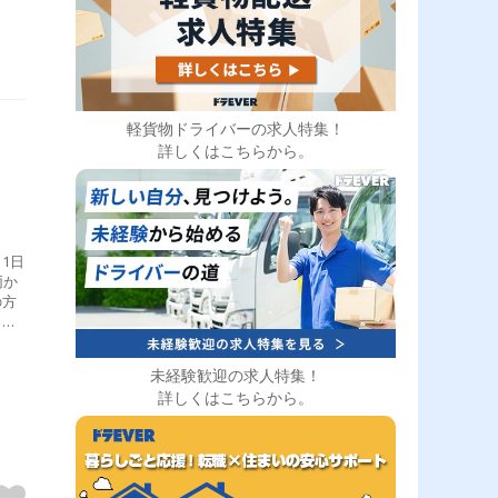
軽貨物ドライバーの求人特集！
詳しくはこちらから。
1日
両か
の方
とが
に説
経験
未経験歓迎の求人特集！
引き
詳しくはこちらから。
送エ
］車