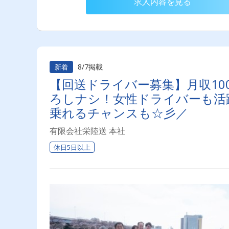
求人内容を見る
8/7掲載
新着
【回送ドライバー募集】月収10
ろしナシ！女性ドライバーも活
乗れるチャンスも☆彡／
有限会社栄陸送 本社
休日5日以上