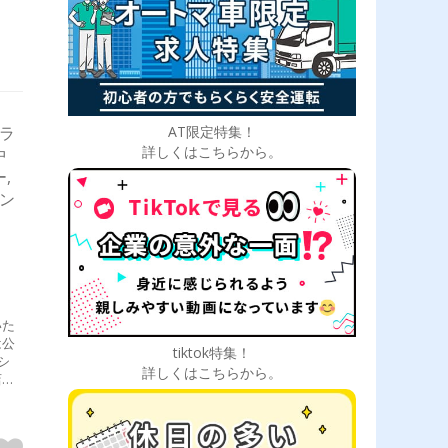
AT限定特集！
ドラ
詳しくはこちらから。
中
,
ダン
いた
は公
tiktok特集！
シ
詳しくはこちらから。
店な
全
者
上尾