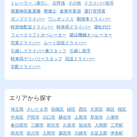
トレーラー（牽引）
点呼係
その他
ドライバー助手
廃棄物収集運搬
整備士
倉庫作業員
運行管理者
ダンプドライバー
ワンボックス
郵便車ドライバー
軽貨物配送ドライバー
軽車両ドライバー
運転代行
フォークリフトオペレーター
建設機械オペレーター
営業ドライバー
ルート回収ドライバー
引越しドライバー兼スタッフ
引越し助手
軽車両デリバリースタッフ
回送ドライバー
宅配ドライバー
エリアから探す
埼玉県
さいたま市
岩槻区
緑区
西区
大宮区
南区
桜区
中央区
戸田市
川口市
越谷市
上尾市
草加市
八潮市
春日部市
三郷市
所沢市
久喜市
加須市
入間郡
三芳町
和光市
吉川市
入間市
蓮田市
川越市
北足立郡
伊奈町