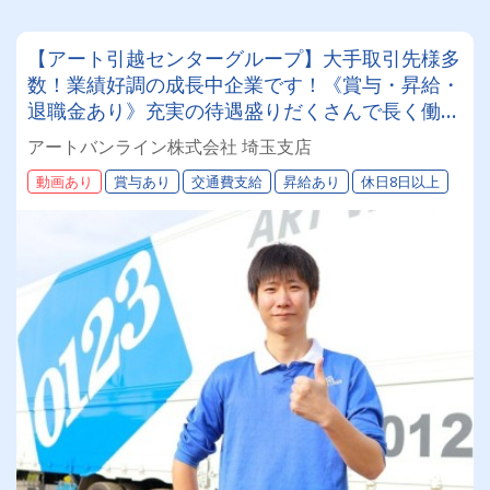
【アート引越センターグループ】大手取引先様多
数！業績好調の成長中企業です！《賞与・昇給・
退職金あり》充実の待遇盛りだくさんで長く働け
ます！《2tドライバー》★未経験ＯＫ★仕事とプ
アートバンライン株式会社 埼玉支店
ライベートの両立が叶う環境です♪【紹介者制度
動画あり
賞与あり
交通費支給
昇給あり
休日8日以上
あり！】