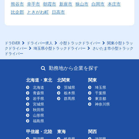
熊谷市
幸手市
朝霞市
新座市
狭山市
白岡市
本庄市
比企郡
ときがわ町
日高市
ドラEVER
ドライバー求人
小型トラックドライバー
関東小型トラッ
クドライバー
埼玉県小型トラックドライバー
さいたま市小型トラック
ドライバー
勤務地から企業を探す
北海道・東北
北関東
関東
北海道
茨城県
埼玉県
青森県
栃木県
千葉県
岩手県
群馬県
東京都
宮城県
神奈川県
秋田県
山形県
福島県
甲信越・北陸
東海
関西
新潟県
岐阜県
滋賀県