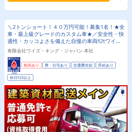
＼2トンショート！４０万円可能！募集1名！★全
車・最上級グレードのカスタム車★／安全性・快
適性・カッコよさを備えた自慢の車両‼2tワイド
ロング車で建築資材・建設資材の関東一円配送〇
有限会社ワイズ・キング・ジャパン 本社
未経験者歓迎 〇寮完備 〇普通免許で応募可(資格
取得費用全額負担)
動画あり
寮・社宅あり
交通費支給
昇給あり
休日5日以上