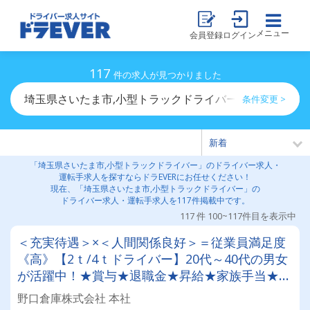
メニュー
会員登録
ログイン
117
件の求人が見つかりました
埼玉県さいたま市,小型トラックドライバーのドライバー
条件変更 >
「埼玉県さいたま市,小型トラックドライバー」のドライバー求人・
運転手求人を探すならドラEVERにお任せください！
現在、「埼玉県さいたま市,小型トラックドライバー」の
ドライバー求人・運転手求人を117件掲載中です。
117 件 100~117件目を表示中
＜充実待遇＞×＜人間関係良好＞＝従業員満足度
《高》【2ｔ/4ｔドライバー】20代～40代の男女
が活躍中！★賞与★退職金★昇給★家族手当★免
許取得支援制度
野口倉庫株式会社 本社