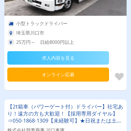
小型トラックドライバー
埼玉県川口市
25万円～ 日給8000円以上
求人内容を見る
オンライン応募
【2t箱車（パワーゲート付）ドライバー】社宅あ
り！遠方の方も大歓迎！【採用専用ダイヤル】
⇒050-1868-1309【未経験可】★日祝または土日
祝日休み★賞与あり★昇給あり★他福利厚生も充
株式会社我妻商事 川口車庫