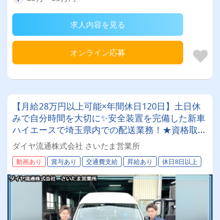
求人内容を見る
オンライン応募
【月給28万円以上可能×年間休日120日】土日休
みで自分時間を大切に✨安全装置を完備した新車
ハイエースで埼玉県内での配送業務！★資格取得
は『全額』会社負担で将来のキャリアも安泰◎若
ダイヤ流通株式会社 さいたま営業所
手～シニア世代まで、幅広い年代層が活躍中！
動画あり
賞与あり
交通費支給
昇給あり
休日8日以上