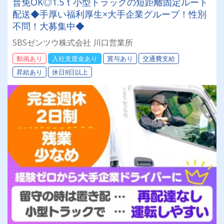
普免OK◎1.5ｔ小型トラックの短距離固定ルート
配送◆手厚い福利厚生×大手企業グループ！性別
不問！大募集中◆
SBSゼンツウ株式会社 川口営業所
動画あり
入社支度金あり
賞与あり
交通費支給
昇給あり
休日8日以上