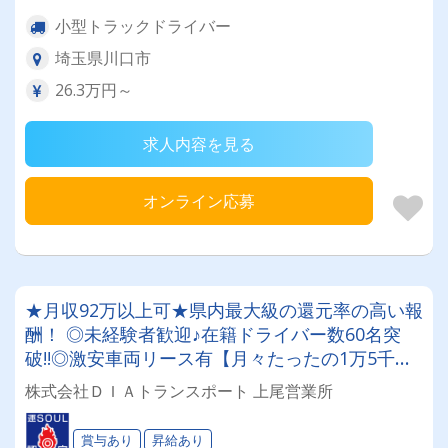
小型トラックドライバー
埼玉県川口市
26.3万円～
求人内容を見る
オンライン応募
★月収92万以上可★県内最大級の還元率の高い報
酬！ ◎未経験者歓迎♪在籍ドライバー数60名突
破!!◎激安車両リース有【月々たったの1万5千
円!!】◎前払いOK(規定有)★ボーナス支給あり!!ロ
株式会社ＤＩＡトランスポート 上尾営業所
イヤリティ0円!!◎9割以上は定期コースで毎月安
定収入♪
賞与あり
昇給あり