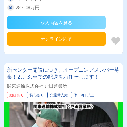
28～48万円
求人内容を見る
オンライン応募
新センター開設につき、オープニングメンバー募
集！2t、3t車での配送をお任せします！
関東運輸株式会社 戸田営業所
動画あり
賞与あり
交通費支給
休日8日以上