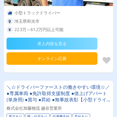
小型トラックドライバー
埼玉県和光市
22.3万～61.2万円以上可能
求人内容を見る
オンライン応募
＼☆ドライバーファーストの働きやすい環境☆／
●専属車両 ●免許取得支援制度 ●借上げアパート
(単身用) ●賞与 ●昇給 ●無事故表彰【小型ドライ
バー】直荷主多数の安定企業！未経験者も活躍で
株式会社加藤物流 越谷営業所
きます♪
賞与あり
寮・社宅あり
交通費支給
昇給あり