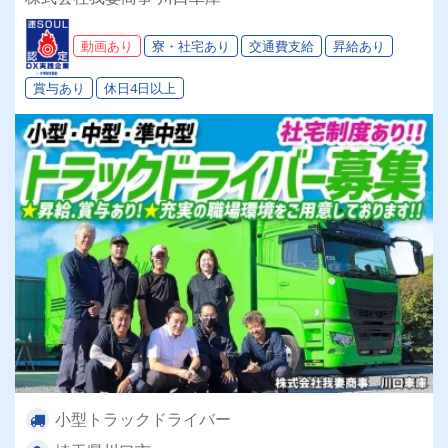
実★★1人1台専属車★業績好調で毎年増車★◎あ
なたに合ったお仕事がここにあります◎
動画あり
寮・社宅あり
交通費支給
昇給あり
賞与あり
休日4日以上
小型トラックドライバー