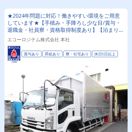
★2024年問題に対応！働きやすい環境をご用意
しています★【手積み・手降ろし少な目/賞与・
退職金・社員寮・資格取得制度あり】【泊まり勤
務ナシ！希望者には長距離コースもご用意◎】女
エコーロジテム株式会社 本社
性ドライバー活躍中♪新入社員も新車で仕事が出
来ます！
賞与あり
昇給あり
寮・社宅あり
休日5日以上