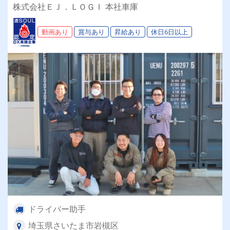
合言葉！男女共に活躍中♪
株式会社ＥＪ．ＬＯＧＩ 本社車庫
動画あり
賞与あり
昇給あり
休日6日以上
ドライバー助手
埼玉県さいたま市岩槻区