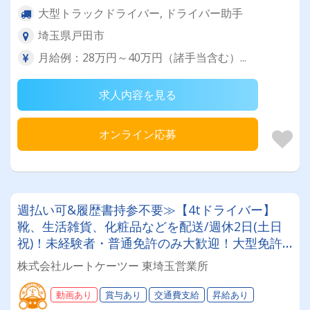
大型トラックドライバー, ドライバー助手
埼玉県戸田市
月給例：28万円～40万円（諸手当含む）...
求人内容を見る
オンライン応募
週払い可&履歴書持参不要≫【4tドライバー】
靴、生活雑貨、化粧品などを配送/週休2日(土日
祝)！未経験者・普通免許のみ大歓迎！大型免許
取得時は50%費用補助制度も有★インセン・賞
株式会社ルートケーツー 東埼玉営業所
与・勤続給・子ども手当など待遇充実
動画あり
賞与あり
交通費支給
昇給あり