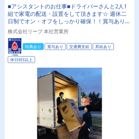
■アシスタントのお仕事■ドライバーさんと2人1
組で家電の配送・設置をして頂きます☆ 週休二
日制でオン・オフをしっかり確保！！賞与あり・
昇給あり・交通費一部支給!!リープ独自の嬉しい
株式会社リープ 本社営業所
待遇多数！ご家族からも「嬉しい」声をいただい
ています！◎入社祝い金あり◎保養所あり◎全額
特典あり
賞与あり
交通費支給
昇給あり
会社負担の資格取得支援制度・医療保険あり
休日8日以上