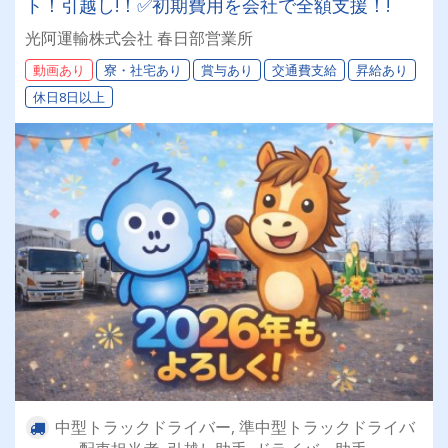
ト！引越し!！✅初期費用を会社で全額支援！!
光阿運輸株式会社 春日部営業所
動画あり
寮・社宅あり
賞与あり
交通費支給
昇給あり
休日8日以上
中型トラックドライバー, 準中型トラックドライバ