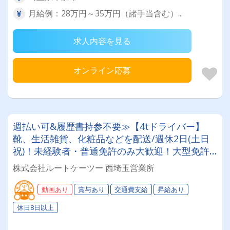
月給例：28万円～35万円（諸手当含む）...
求人内容を見る
オンライン応募
週払い可&履歴書持参不要≫【4tドライバー】
靴、生活雑貨、化粧品などを配送/週休2日(土日
祝)！未経験者・普通免許のみ大歓迎！大型免許
取得時は50%費用補助制度も有★インセン・賞
株式会社ルートケーツー 西埼玉営業所
与・勤続給・子ども手当など待遇充実
動画あり
賞与あり
交通費支給
昇給あり
休日8日以上