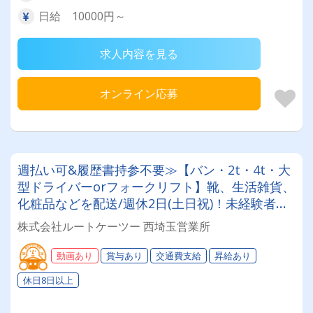
日給 10000円～
求人内容を見る
オンライン応募
週払い可&履歴書持参不要≫【バン・2t・4t・大
型ドライバーorフォークリフト】靴、生活雑貨、
化粧品などを配送/週休2日(土日祝)！未経験者・
普通免許のみ大歓迎！大型免許取得時は50%費用
株式会社ルートケーツー 西埼玉営業所
補助制度も有★インセン・賞与・勤続給・子ども
手当など待遇充実
動画あり
賞与あり
交通費支給
昇給あり
休日8日以上