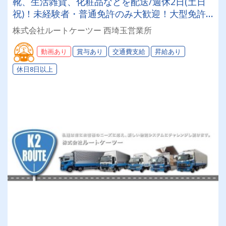
靴、生活雑貨、化粧品などを配送/週休2日(土日
祝)！未経験者・普通免許のみ大歓迎！大型免許
取得時は50%費用補助制度も有★インセン・賞
株式会社ルートケーツー 西埼玉営業所
与・勤続給・子ども手当など待遇充実
動画あり
賞与あり
交通費支給
昇給あり
休日8日以上