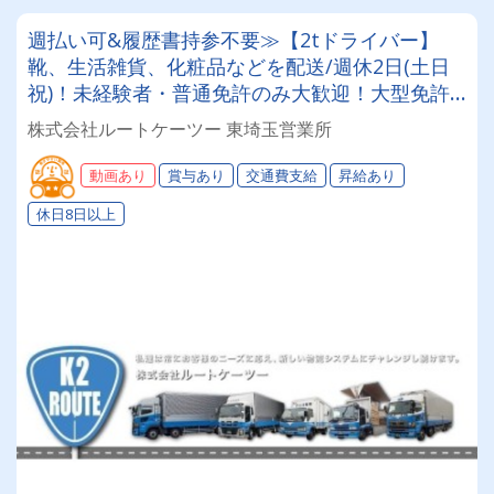
週払い可&履歴書持参不要≫【2tドライバー】
靴、生活雑貨、化粧品などを配送/週休2日(土日
祝)！未経験者・普通免許のみ大歓迎！大型免許
取得時は50%費用補助制度も有★インセン・賞
株式会社ルートケーツー 東埼玉営業所
与・勤続給・子ども手当など待遇充実
動画あり
賞与あり
交通費支給
昇給あり
休日8日以上