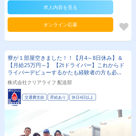
求人内容を見る
オンライン応募
寮が１部屋空きました！！【月4～8日休み】＆
【月給25万円～】 【2tドライバー】これからド
ライバーデビューするかたも経験者の方も必
見！！ 免許を活かして地元三郷市を盛り上げよ
株式会社クリアライフ 配送部
う！！
交通費支給
昇給あり
休日4日以上