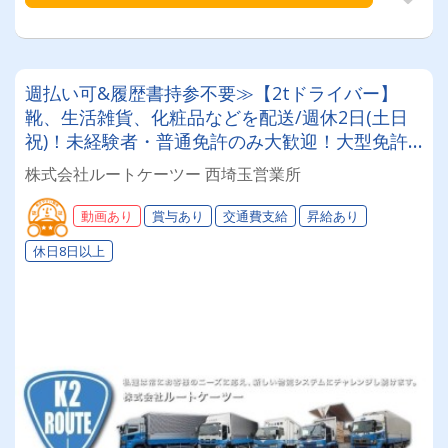
週払い可&履歴書持参不要≫【2tドライバー】
靴、生活雑貨、化粧品などを配送/週休2日(土日
祝)！未経験者・普通免許のみ大歓迎！大型免許
取得時は50%費用補助制度も有★インセン・賞
株式会社ルートケーツー 西埼玉営業所
与・勤続給・子ども手当など待遇充実
動画あり
賞与あり
交通費支給
昇給あり
休日8日以上