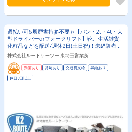
週払い可&履歴書持参不要≫【バン・2t・4t・大
型ドライバーorフォークリフト】靴、生活雑貨、
化粧品などを配送/週休2日(土日祝)！未経験者・
普通免許のみ大歓迎！大型免許取得時は50%費用
株式会社ルートケーツー 東埼玉営業所
補助制度も有★インセン・賞与・勤続給・子ども
手当など待遇充実
動画あり
賞与あり
交通費支給
昇給あり
休日8日以上