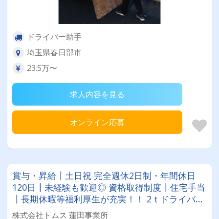
ドライバー助手
埼玉県春日部市
23.5万〜
求人内容を見る
オンライン応募
賞与・昇給┃土日祝 完全週休2日制・年間休日
120日┃未経験も歓迎◎ 資格取得制度┃住宅手当
┃長期休暇等福利厚生が充実！！ 2ｔドライバー
募集★社員旅行★保養所有★幅広い年代でも関係
株式会社トムス 蓮田事業所