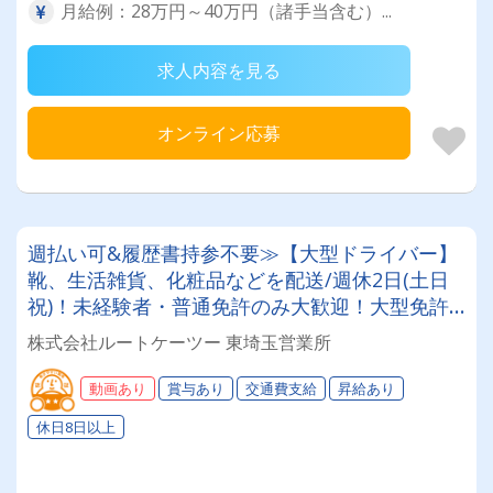
月給例：28万円～40万円（諸手当含む）...
求人内容を見る
オンライン応募
週払い可&履歴書持参不要≫【大型ドライバー】
靴、生活雑貨、化粧品などを配送/週休2日(土日
祝)！未経験者・普通免許のみ大歓迎！大型免許
取得時は50%費用補助制度も有★インセン・賞
株式会社ルートケーツー 東埼玉営業所
与・勤続給・子ども手当など待遇充実
動画あり
賞与あり
交通費支給
昇給あり
休日8日以上