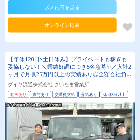
求人内容を見る
オンライン応募
【年休120日×土日休み】プライベートも稼ぎも
妥協しない！＼業績好調につき5名急募✨／入社2
ヶ月で月収25万円以上の実績あり◎全額会社負担
の資格支援でトラックデビューも徹底サポート★
ダイヤ流通株式会社 さいたま営業所
若手からシニアまで未経験でも安心して活躍でき
動画あり
賞与あり
交通費支給
昇給あり
休日8日以上
る環境です