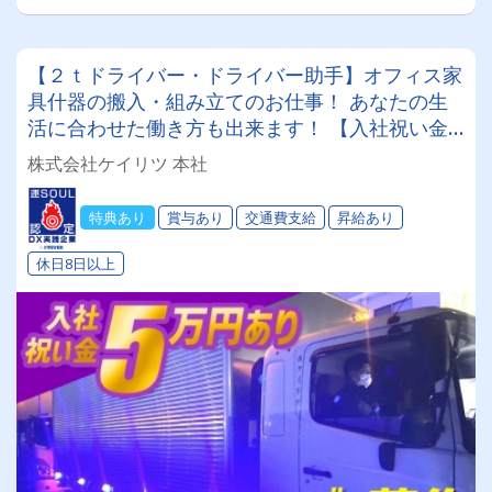
【２ｔドライバー・ドライバー助手】オフィス家
具什器の搬入・組み立てのお仕事！ あなたの生
活に合わせた働き方も出来ます！ 【入社祝い金
あり】【基本土日祝休み】【助手の方と楽々作
株式会社ケイリツ 本社
業】
特典あり
賞与あり
交通費支給
昇給あり
休日8日以上