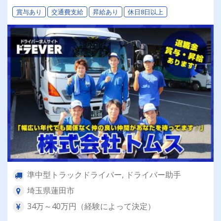
なく仲の良い仲間があなたを待っています★
賞与あり
交通費支給
昇給あり
休日8日以上
準中型トラックドライバー, ドライバー助手
埼玉県蓮田市
34万～40万円（経験によって決定）