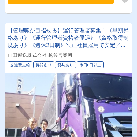
【管理職が目指せる】運行管理者募集！《早期昇
格あり》《運行管理者資格者優遇》《資格取得制
度あり》《週休2日制》＼正社員雇用で安定／運
行管理者、配車経験がある方、求ム！
山田運送株式会社 越谷営業所
交通費支給
昇給あり
賞与あり
休日8日以上