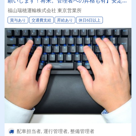
願いします！将来。管理者への昇格も有】安定し
て働ける環境を用意してあなたをお迎えします！
福山瑞穂運輸株式会社 東京営業所
【資格取得支援制度あり】
賞与あり
交通費支給
昇給あり
休日6日以上
配車担当者, 運行管理者, 整備管理者