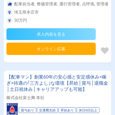
配車担当者, 整備管理者, 運行管理者, 点呼係, 管理者
埼玉県本庄市
30万円
求人内容を見る
オンライン応募
【配車マン】創業60年の安心感と安定感休み×稼
ぎ×待遇の｢三方よし｣な環境【昇給│賞与│退職金
│土日祝休み│キャリアアップも可能】
株式会社富士興 本社
賞与あり
交通費支給
昇給あり
休日6日以上