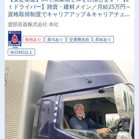
ｔドライバー】雑貨・建材メイン／月給25万円～
資格取得制度でキャリアアップ＆キャリアチェン
ジ可能◎★土日休み★年間休日114日★大型連休
渡部容器株式会社 本社
あり★＃賞与＃昇給＃1日体験OK
動画あり
賞与あり
交通費支給
昇給あり
休日8日以上