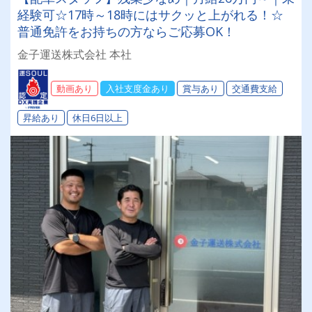
経験可☆17時～18時にはサクッと上がれる！☆
普通免許をお持ちの方ならご応募OK！
金子運送株式会社 本社
動画あり
入社支度金あり
賞与あり
交通費支給
昇給あり
休日6日以上