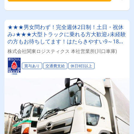
★★★男女問わず！完全週休2日制！土日・祝休
み♪★★★大型トラックに乗れる方大歓迎♪未経験
の方もお待ちしてます！はたらきやすい9～18
時！年間休日110日以上★【次世代物流向け「配
株式会社関東ロジスティクス 本社営業所(川口車庫)
車スタッフ」募集！女性スタッフも活躍中です
♪】
賞与あり
交通費支給
休日8日以上