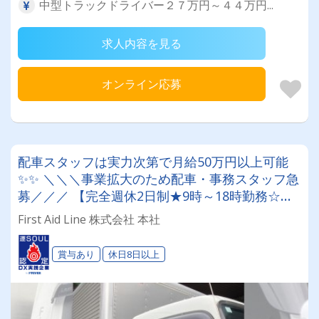
中型トラックドライバー２７万円～４４万円...
求人内容を見る
オンライン応募
配車スタッフは実力次第で月給50万円以上可能
✨✨ ＼＼＼事業拡大のため配車・事務スタッフ急
募／／／ 【完全週休2日制★9時～18時勤務☆平
日休みも可能★ジム設備あり☆ライフワークバラ
First Aid Line 株式会社 本社
ンス抜群の環境です★】
賞与あり
休日8日以上