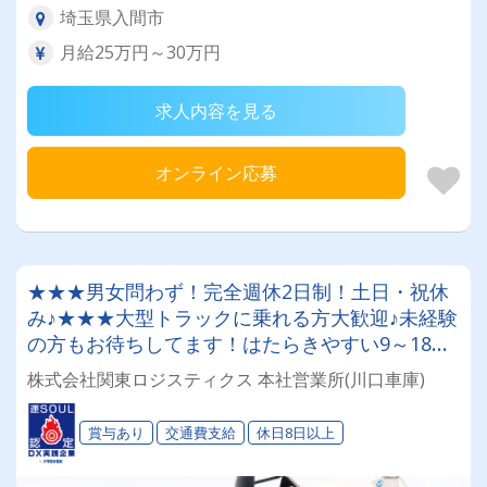
埼玉県入間市
月給25万円～30万円
求人内容を見る
オンライン応募
★★★男女問わず！完全週休2日制！土日・祝休
み♪★★★大型トラックに乗れる方大歓迎♪未経験
の方もお待ちしてます！はたらきやすい9～18
時！年間休日110日以上★【「配車スタッフ」募
株式会社関東ロジスティクス 本社営業所(川口車庫)
集！女性スタッフも活躍中です♪】
賞与あり
交通費支給
休日8日以上