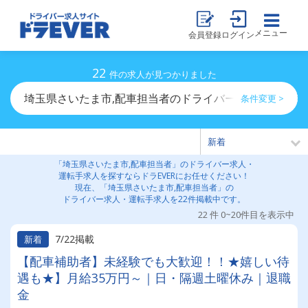
メニュー
会員登録
ログイン
22
件の求人が見つかりました
埼玉県さいたま市,配車担当者のドライバー求人・運転手
条件変更 >
「埼玉県さいたま市,配車担当者」のドライバー求人・
運転手求人を探すならドラEVERにお任せください！
現在、「埼玉県さいたま市,配車担当者」の
ドライバー求人・運転手求人を22件掲載中です。
22 件 0~20件目を表示中
7/22掲載
新着
【配車補助者】未経験でも大歓迎！！★嬉しい待
遇も★】月給35万円～｜日・隔週土曜休み｜退職
金