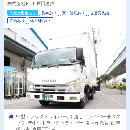
全力な仲間たちと一緒に、一度きりの人生を楽し
株式会社R.I.T 戸田倉庫
みませんか？◎あなたの新しい挑戦を全力で応援
入社支度金あり
賞与あり
寮・社宅あり
交通費支給
します！
昇給あり
休日8日以上
中型トラックドライバー, 引越しドライバー兼スタ
ッフ, 準中型トラックドライバー, 倉庫作業員, 配車
担当者, 倉庫管理者