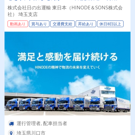
万5000円～32万円 ★年間休日125日
株式会社日の出運輸 東日本（HINODE＆SONS株式会
社） 埼玉支店
動画あり
賞与あり
交通費支給
昇給あり
休日8日以上
運行管理者, 配車担当者
埼玉県川口市