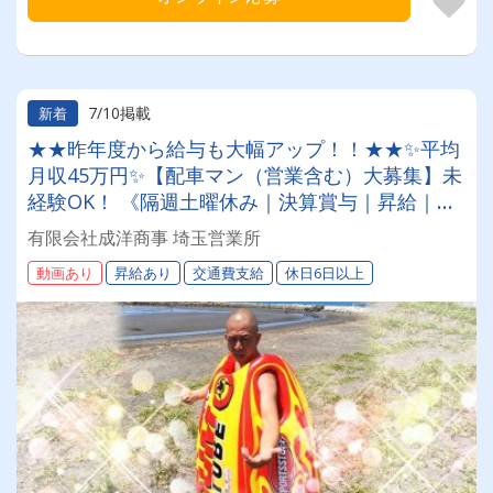
7/10掲載
新着
★★昨年度から給与も大幅アップ！！★★✨平均
月収45万円✨【配車マン（営業含む）大募集】未
経験OK！ 《隔週土曜休み｜決算賞与｜昇給｜資
格取得制度》 管理者候補も目指せるポジション
有限会社成洋商事 埼玉営業所
です！BBQや慰安旅行などの社内イベントあり！
動画あり
昇給あり
交通費支給
休日6日以上
＜リモート面接対応可＞お気軽にご応募ください
ませ！