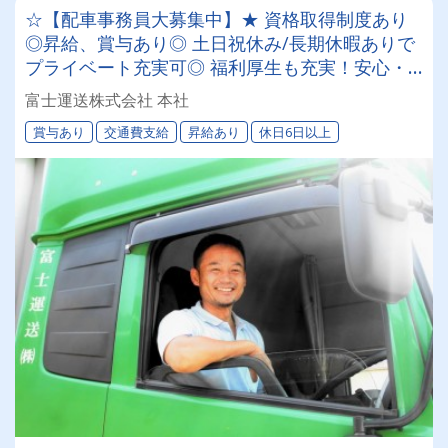
☆【配車事務員大募集中】★ 資格取得制度あり
◎昇給、賞与あり◎ 土日祝休み/長期休暇ありで
プライベート充実可◎ 福利厚生も充実！安心・
安全の職場で新しいキャリアをスタートしません
富士運送株式会社 本社
か？
賞与あり
交通費支給
昇給あり
休日6日以上