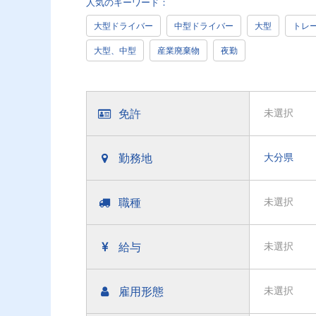
人気のキーワード：
大型ドライバー
中型ドライバー
大型
トレ
大型、中型
産業廃棄物
夜勤
免許
未選択
勤務地
大分県
職種
未選択
給与
未選択
雇用形態
未選択