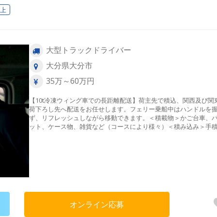
以上
大型トラックドライバー
大分県大分市
35万～60万円
【10t冷凍ウィング車での長距離配送】荷主先で積込、関西及び関
荷下ろし先へ配送をお任せします。フェリー乗船中はハンドルを
ず、リフレッシュしながら移動できます。＜積載物＞かご台車、
ット、ケース物、雑貨など（コースにより様々）＜積み込み＞手
み、パレット、カゴ車など＜配送件数＞1日1～2件程度（無理のな
スケジュールを組みます）
オンライン応募