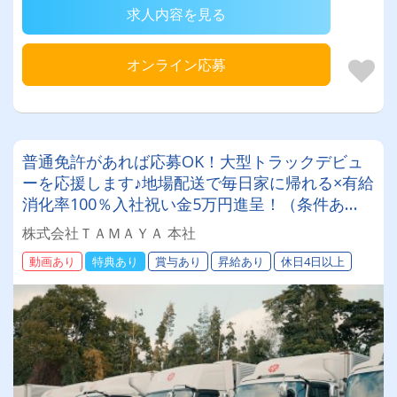
求人内容を見る
オンライン応募
普通免許があれば応募OK！大型トラックデビュ
ーを応援します♪地場配送で毎日家に帰れる×有給
消化率100％入社祝い金5万円進呈！（条件あ
り）
株式会社ＴＡＭＡＹＡ 本社
動画あり
特典あり
賞与あり
昇給あり
休日4日以上