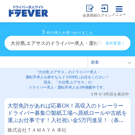
メニュー
会員登録
ログイン
3
件の求人が見つかりました
大分県,エアサスのドライバー求人・運転手求人一覧
条件変更 >
「大分県,エアサス」のドライバー求人・
運転手求人を探すならドラEVERにお任せください！
現在、「大分県,エアサス」の
ドライバー求人・運転手求人を3件掲載中です。
3 件 0~3件目を表示中
大型免許があれば応募OK！高収入のトレーラー
ドライバー募集◎製紙工場へ原紙ロールや古紙を
運ぶお仕事です！入社祝い金5万円進呈！（条件
あり）
株式会社ＴＡＭＡＹＡ 本社