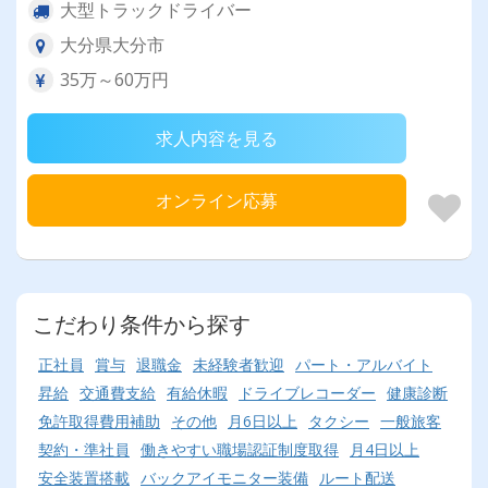
大型トラックドライバー
大分県大分市
35万～60万円
求人内容を見る
オンライン応募
こだわり条件から探す
正社員
賞与
退職金
未経験者歓迎
パート・アルバイト
昇給
交通費支給
有給休暇
ドライブレコーダー
健康診断
免許取得費用補助
その他
月6日以上
タクシー
一般旅客
契約・準社員
働きやすい職場認証制度取得
月4日以上
安全装置搭載
バックアイモニター装備
ルート配送