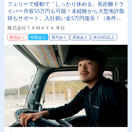
フェリーで移動で「しっかり休める」長距離ドラ
イバー月収55万円も可能！未経験から大型免許取
得もサポート。入社祝い金5万円進呈！（条件あ
り）
株式会社ＴＡＭＡＹＡ 本社
動画あり
特典あり
賞与あり
昇給あり
休日4日以上