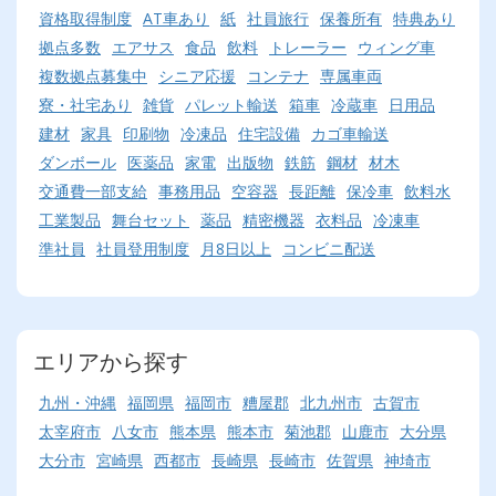
資格取得制度
AT車あり
紙
社員旅行
保養所有
特典あり
拠点多数
エアサス
食品
飲料
トレーラー
ウィング車
複数拠点募集中
シニア応援
コンテナ
専属車両
寮・社宅あり
雑貨
パレット輸送
箱車
冷蔵車
日用品
建材
家具
印刷物
冷凍品
住宅設備
カゴ車輸送
ダンボール
医薬品
家電
出版物
鉄筋
鋼材
材木
交通費一部支給
事務用品
空容器
長距離
保冷車
飲料水
工業製品
舞台セット
薬品
精密機器
衣料品
冷凍車
準社員
社員登用制度
月8日以上
コンビニ配送
エリアから探す
九州・沖縄
福岡県
福岡市
糟屋郡
北九州市
古賀市
太宰府市
八女市
熊本県
熊本市
菊池郡
山鹿市
大分県
大分市
宮崎県
西都市
長崎県
長崎市
佐賀県
神埼市