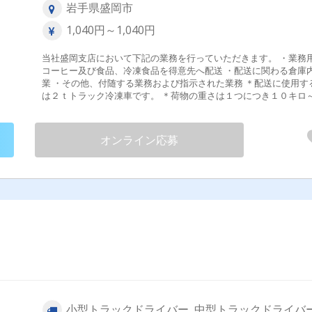
岩手県盛岡市
1,040円～1,040円
当社盛岡支店において下記の業務を行っていただきます。 ・業務
コーヒー及び食品、冷凍食品を得意先へ配送 ・配送に関わる倉庫
業 ・その他、付随する業務および指示された業務 ＊配送に使用する車
は２ｔトラック冷凍車です。 ＊荷物の重さは１つにつき１０キロ
０キロぐらいです。 ＊配達エリアは岩手県内です。 【業務の変更範
囲：変更なし】 試用期間なし
オンライン応募
小型トラックドライバー, 中型トラックドライバー