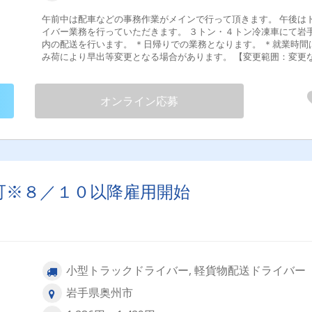
午前中は配車などの事務作業がメインで行って頂きます。 午後はドラ
イバー業務を行っていただきます。 ３トン・４トン冷凍車にて岩
内の配送を行います。 ＊日帰りでの業務となります。 ＊就業時間は積
み荷により早出等変更となる場合があります。 【変更範囲：変更な
し】 試用期間あり ３ヶ月
オンライン応募
可※８／１０以降雇用開始
小型トラックドライバー, 軽貨物配送ドライバー
岩手県奥州市