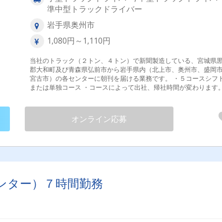
準中型トラックドライバー
岩手県奥州市
1,080円～1,110円
当社のトラック（２トン、４トン）で新聞製造している、宮城県
郡大和町及び青森県弘前市から岩手県内（北上市、奥州市、盛岡
宮古市）の各センターに朝刊を届ける業務です。 ・５コースシフ
または単独コース ・コースによって出社、帰社時間が変わります。 
学歴・性別不問、要普通免許。 ＊当社研修制度あり。 ＊６０歳以
ニアの方も応募歓迎します。 変更範囲：変更なし 試用期間あり ３ヶ
月
オンライン応募
ンター）７時間勤務