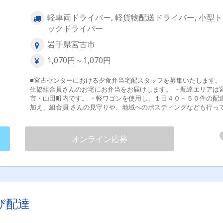
軽車両ドライバー, 軽貨物配送ドライバー, 小型
ックドライバー
岩手県宮古市
1,070円～1,070円
■宮古センターにおける夕食弁当宅配スタッフを募集いたします。
生協組合員さんのお宅にお弁当をお届けします。 ・配達エリアは
市・山田町内です。 ・軽ワゴンを使用し、１日４０～５０件の配
加え、組合員 さんの見守りや、地域へのポスティングなども行っ
ただき ます。 【変更範囲：変更なし】 ※雇用は毎年度の更新制とな
ります。 「働き方改革関連認定企業」※くるみん認定 試用期間あり
３ヶ月
オンライン応募
び配達