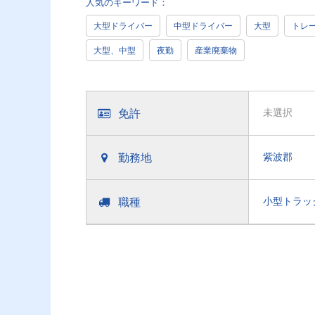
人気のキーワード：
大型ドライバー
中型ドライバー
大型
トレ
大型、中型
夜勤
産業廃棄物
免許
未選択
勤務地
紫波郡
職種
小型トラッ