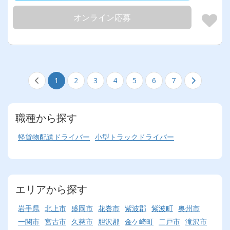
オンライン応募
1
2
3
4
5
6
7
職種から探す
軽貨物配送ドライバー
小型トラックドライバー
エリアから探す
岩手県
北上市
盛岡市
花巻市
紫波郡
紫波町
奥州市
一関市
宮古市
久慈市
胆沢郡
金ケ崎町
二戸市
滝沢市