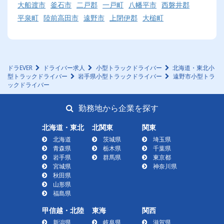
大船渡市
釜石市
二戸郡
一戸町
八幡平市
西磐井郡
平泉町
陸前高田市
遠野市
上閉伊郡
大槌町
ドラEVER
ドライバー求人
小型トラックドライバー
北海道・東北小
型トラックドライバー
岩手県小型トラックドライバー
遠野市小型トラ
ックドライバー
勤務地から企業を探す
北海道・東北
北関東
関東
北海道
茨城県
埼玉県
青森県
栃木県
千葉県
岩手県
群馬県
東京都
宮城県
神奈川県
秋田県
山形県
福島県
甲信越・北陸
東海
関西
新潟県
岐阜県
滋賀県