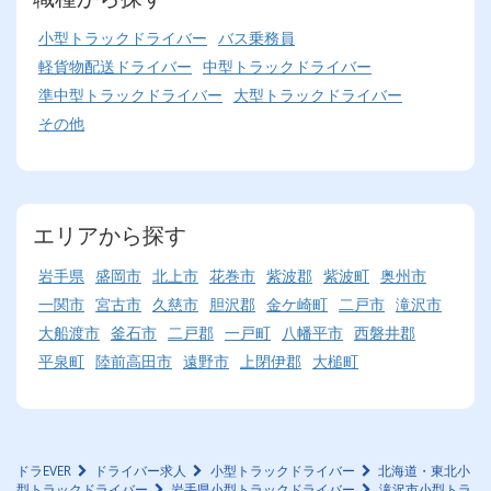
小型トラックドライバー
バス乗務員
軽貨物配送ドライバー
中型トラックドライバー
準中型トラックドライバー
大型トラックドライバー
その他
エリアから探す
岩手県
盛岡市
北上市
花巻市
紫波郡
紫波町
奥州市
一関市
宮古市
久慈市
胆沢郡
金ケ崎町
二戸市
滝沢市
大船渡市
釜石市
二戸郡
一戸町
八幡平市
西磐井郡
平泉町
陸前高田市
遠野市
上閉伊郡
大槌町
ドラEVER
ドライバー求人
小型トラックドライバー
北海道・東北小
型トラックドライバー
岩手県小型トラックドライバー
滝沢市小型トラ