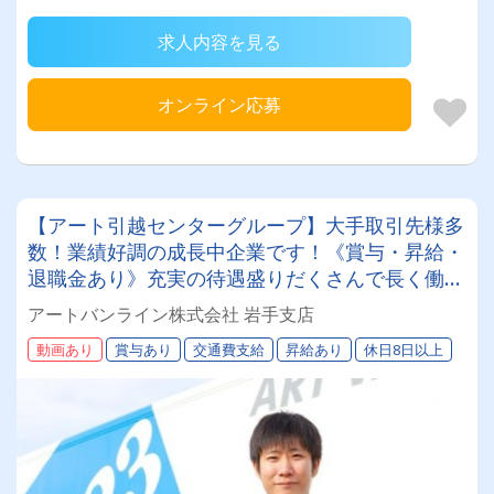
求人内容を見る
オンライン応募
【アート引越センターグループ】大手取引先様多
数！業績好調の成長中企業です！《賞与・昇給・
退職金あり》充実の待遇盛りだくさんで長く働け
ます！《大型ドライバー》★未経験ＯＫ★仕事と
アートバンライン株式会社 岩手支店
プライベートの両立が叶う環境です♪【紹介者制
動画あり
賞与あり
交通費支給
昇給あり
休日8日以上
度あり！】