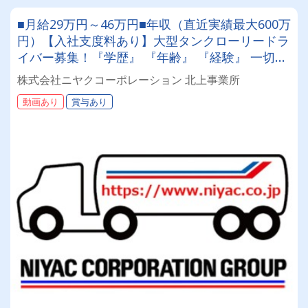
■月給29万円～46万円■年収（直近実績最大600万
円）【入社支度料あり】大型タンクローリードラ
イバー募集！『学歴』 『年齢』 『経験』 一切不
問◎男女問わず活躍できる環境です。
株式会社ニヤクコーポレーション 北上事業所
動画あり
賞与あり