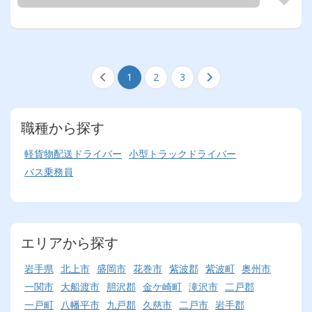
1
2
3
職種から探す
軽貨物配送ドライバー
小型トラックドライバー
バス乗務員
エリアから探す
岩手県
北上市
盛岡市
花巻市
紫波郡
紫波町
奥州市
一関市
大船渡市
胆沢郡
金ケ崎町
滝沢市
二戸郡
一戸町
八幡平市
九戸郡
久慈市
二戸市
岩手郡