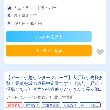
大型トラックドライバー
岩手県北上市
29万円～46万円
求人内容を見る
オンライン応募
【アート引越センターグループ】大手取引先様多
数！業績好調の成長中企業です！《賞与・昇給・
退職金あり》充実の待遇盛りだくさんで長く働け
ます！《大型ドライバー》★未経験ＯＫ★仕事と
アートバンライン株式会社 北上営業所
プライベートの両立が叶う環境です♪【紹介者制
動画あり
賞与あり
交通費支給
昇給あり
休日8日以上
度あり！】