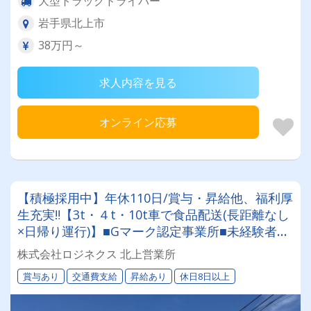
大型トラックドライバー
岩手県北上市
38万円～
求人内容を見る
オンライン応募
【積極採用中】年休110日/賞与・昇給他、福利厚
生充実‼【3t・４t・10t車で食品配送(長距離なし
×日帰り運行)】■Gマーク認定事業所■未経験者・
経験者共に大歓迎■手厚い研修■資格取得制度(大
株式会社ロジネクス 北上営業所
型取得実績有)
賞与あり
交通費支給
昇給あり
休日8日以上