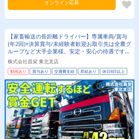
オンライン応募
【家畜輸送の長距離ドライバー】専属車両/賞与
(年2回)+決算賞与/未経験者歓迎お取引先は全農グ
ループなど大手企業様。安定・安心の待遇です☆
当社独自の待遇☆燃費ランキング上位14位には毎
株式会社昌栄 東北支店
月最大4万円～4000円支給♪
動画あり
賞与あり
交通費支給
昇給あり
休日8日以上