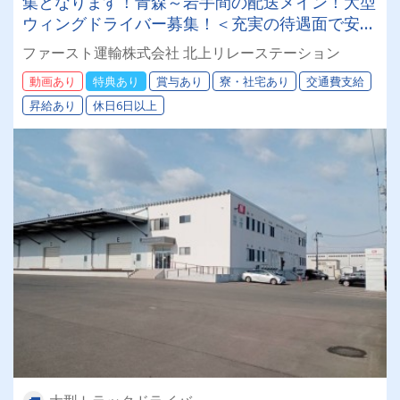
集となります！青森～岩手間の配送メイン！大型
ウィングドライバー募集！＜充実の待遇面で安心
＞★免許取得支援制度 ★入社祝い金制度あり ★
ファースト運輸株式会社 北上リレーステーション
退職金 ★無事故表彰免許をお持ちであれば、未
動画あり
特典あり
賞与あり
寮・社宅あり
交通費支給
経験者も歓迎します☆彡
昇給あり
休日6日以上