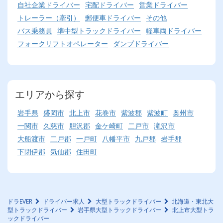
自社企業ドライバー
宅配ドライバー
営業ドライバー
トレーラー（牽引）
郵便車ドライバー
その他
バス乗務員
準中型トラックドライバー
軽車両ドライバー
フォークリフトオペレーター
ダンプドライバー
エリアから探す
岩手県
盛岡市
北上市
花巻市
紫波郡
紫波町
奥州市
一関市
久慈市
胆沢郡
金ケ崎町
二戸市
滝沢市
大船渡市
二戸郡
一戸町
八幡平市
九戸郡
岩手郡
下閉伊郡
気仙郡
住田町
ドラEVER
ドライバー求人
大型トラックドライバー
北海道・東北大
型トラックドライバー
岩手県大型トラックドライバー
北上市大型トラ
ックドライバー