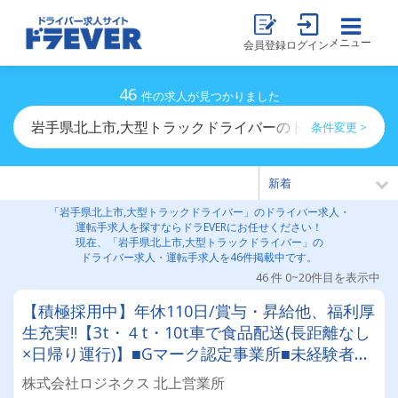
メニュー
会員登録
ログイン
46
件の求人が見つかりました
岩手県北上市,大型トラックドライバーのドライバー求人
条件変更 >
「岩手県北上市,大型トラックドライバー」のドライバー求人・
運転手求人を探すならドラEVERにお任せください！
現在、「岩手県北上市,大型トラックドライバー」の
ドライバー求人・運転手求人を46件掲載中です。
46 件 0~20件目を表示中
【積極採用中】年休110日/賞与・昇給他、福利厚
生充実‼【3t・４t・10t車で食品配送(長距離なし
×日帰り運行)】■Gマーク認定事業所■未経験者・
経験者共に大歓迎■手厚い研修■資格取得制度(大
株式会社ロジネクス 北上営業所
型取得実績有)