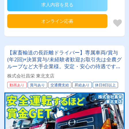
求人内容を見る
オンライン応募
【家畜輸送の長距離ドライバー】専属車両/賞与
(年2回)+決算賞与/未経験者歓迎お取引先は全農グ
ループなど大手企業様。安定・安心の待遇です☆
当社独自の待遇☆燃費ランキング上位14位には毎
株式会社昌栄 東北支店
月最大4万円～4000円支給♪
動画あり
賞与あり
交通費支給
昇給あり
休日8日以上