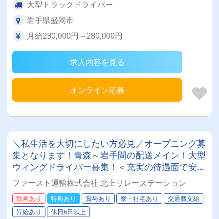
大型トラックドライバー
岩手県盛岡市
月給230,000円～280,000円
求人内容を見る
オンライン応募
＼私生活を大切にしたい方必見／オープニング募
集となります！青森～岩手間の配送メイン！大型
ウィングドライバー募集！＜充実の待遇面で安心
＞★免許取得支援制度 ★入社祝い金制度あり ★
ファースト運輸株式会社 北上リレーステーション
退職金 ★無事故表彰免許をお持ちであれば、未
動画あり
特典あり
賞与あり
寮・社宅あり
交通費支給
経験者も歓迎します☆彡
昇給あり
休日6日以上