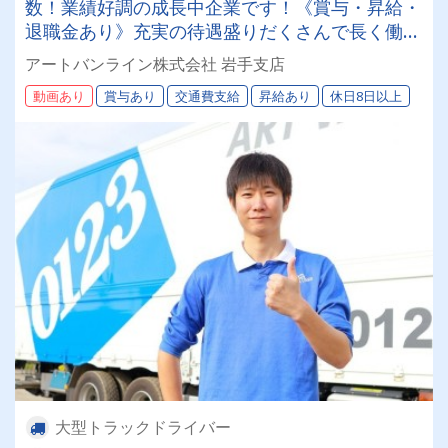
数！業績好調の成長中企業です！《賞与・昇給・
退職金あり》充実の待遇盛りだくさんで長く働け
ます！《大型ドライバー》★未経験ＯＫ★仕事と
アートバンライン株式会社 岩手支店
プライベートの両立が叶う環境です♪【紹介者制
動画あり
賞与あり
交通費支給
昇給あり
休日8日以上
度あり！】
大型トラックドライバー