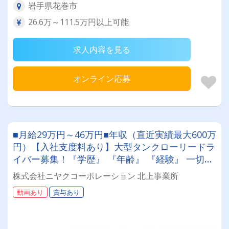
岩手県花巻市
26.6万～111.5万円以上可能
求人内容を見る
オンライン応募
■月給29万円～46万円■年収（直近実績最大600万
円）【入社支度料あり】大型タンクローリードラ
イバー募集！『学歴』 『年齢』 『経験』 一切不
問◎男女問わず活躍できる環境です。
株式会社ニヤクコーポレーション 北上事業所
動画あり
賞与あり