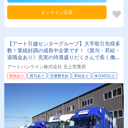
オンライン応募
【アート引越センターグループ】大手取引先様多
数！業績好調の成長中企業です！《賞与・昇給・
退職金あり》充実の待遇盛りだくさんで長く働け
ます！《大型ドライバー》★未経験ＯＫ★仕事と
アートバンライン株式会社 北上営業所
プライベートの両立が叶う環境です♪【紹介者制
動画あり
賞与あり
交通費支給
昇給あり
休日8日以上
度あり！】