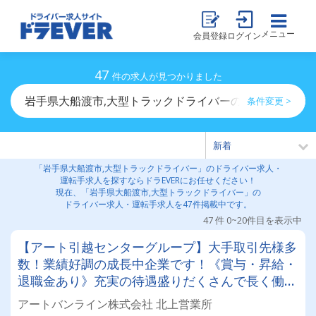
メニュー
会員登録
ログイン
47
件の求人が見つかりました
岩手県大船渡市,大型トラックドライバーのドライバー求
条件変更 >
「岩手県大船渡市,大型トラックドライバー」のドライバー求人・
運転手求人を探すならドラEVERにお任せください！
現在、「岩手県大船渡市,大型トラックドライバー」の
ドライバー求人・運転手求人を47件掲載中です。
47 件 0~20件目を表示中
【アート引越センターグループ】大手取引先様多
数！業績好調の成長中企業です！《賞与・昇給・
退職金あり》充実の待遇盛りだくさんで長く働け
ます！《大型ドライバー》★未経験ＯＫ★仕事と
アートバンライン株式会社 北上営業所
プライベートの両立が叶う環境です♪【紹介者制