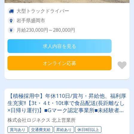
大型トラックドライバー
岩手県盛岡市
月給230,000円～280,000円
求人内容を見る
オンライン応募
【積極採用中】年休110日/賞与・昇給他、福利厚
生充実‼【3t・４t・10t車で食品配送(長距離なし
×日帰り運行)】■Gマーク認定事業所■未経験者・
経験者共に大歓迎■手厚い研修■資格取得制度(大
株式会社ロジネクス 北上営業所
型取得実績有)
賞与あり
交通費支給
昇給あり
休日8日以上