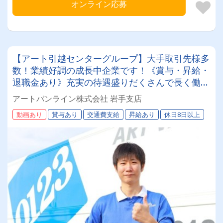
オンライン応募
【アート引越センターグループ】大手取引先様多
数！業績好調の成長中企業です！《賞与・昇給・
退職金あり》充実の待遇盛りだくさんで長く働け
ます！《大型ドライバー》★未経験ＯＫ★仕事と
アートバンライン株式会社 岩手支店
プライベートの両立が叶う環境です♪【紹介者制
動画あり
賞与あり
交通費支給
昇給あり
休日8日以上
度あり！】