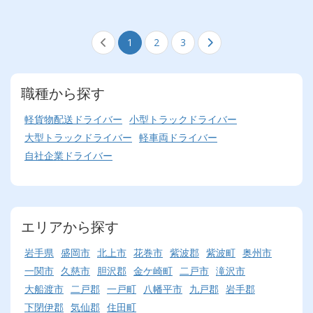
1
2
3
職種から探す
軽貨物配送ドライバー
小型トラックドライバー
大型トラックドライバー
軽車両ドライバー
自社企業ドライバー
エリアから探す
岩手県
盛岡市
北上市
花巻市
紫波郡
紫波町
奥州市
一関市
久慈市
胆沢郡
金ケ崎町
二戸市
滝沢市
大船渡市
二戸郡
一戸町
八幡平市
九戸郡
岩手郡
下閉伊郡
気仙郡
住田町