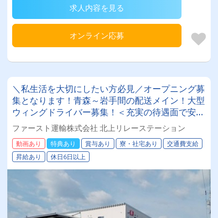
求人内容を見る
オンライン応募
＼私生活を大切にしたい方必見／オープニング募
集となります！青森～岩手間の配送メイン！大型
ウィングドライバー募集！＜充実の待遇面で安心
＞★免許取得支援制度 ★入社祝い金制度あり ★
ファースト運輸株式会社 北上リレーステーション
退職金 ★無事故表彰免許をお持ちであれば、未
動画あり
特典あり
賞与あり
寮・社宅あり
交通費支給
経験者も歓迎します☆彡
昇給あり
休日6日以上