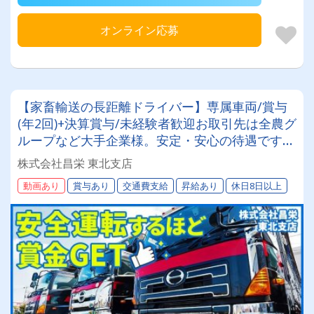
オンライン応募
【家畜輸送の長距離ドライバー】専属車両/賞与
(年2回)+決算賞与/未経験者歓迎お取引先は全農グ
ループなど大手企業様。安定・安心の待遇です☆
当社独自の待遇☆燃費ランキング上位14位には毎
株式会社昌栄 東北支店
月最大4万円～4000円支給♪
動画あり
賞与あり
交通費支給
昇給あり
休日8日以上