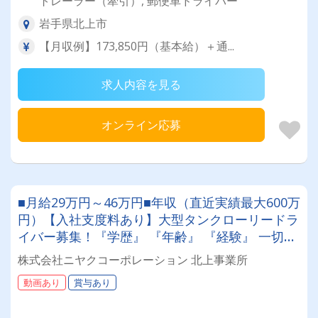
トレーラー（牽引）, 郵便車ドライバー
岩手県北上市
【月収例】173,850円（基本給）＋通...
求人内容を見る
オンライン応募
■月給29万円～46万円■年収（直近実績最大600万
円）【入社支度料あり】大型タンクローリードラ
イバー募集！『学歴』 『年齢』 『経験』 一切不
問◎男女問わず活躍できる環境です。
株式会社ニヤクコーポレーション 北上事業所
動画あり
賞与あり