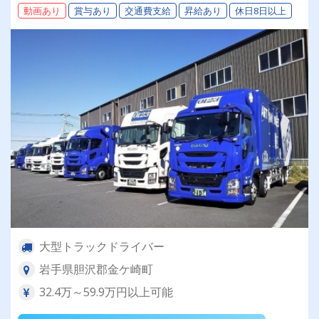
動画あり
賞与あり
交通費支給
昇給あり
休日8日以上
度あり！】
大型トラックドライバー
岩手県胆沢郡金ケ崎町
32.4万～59.9万円以上可能