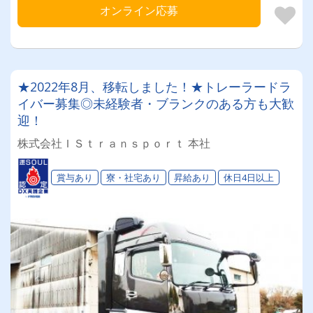
オンライン応募
★2022年8月、移転しました！★トレーラードラ
イバー募集◎未経験者・ブランクのある方も大歓
迎！
株式会社ＩＳｔｒａｎｓｐｏｒｔ 本社
賞与あり
寮・社宅あり
昇給あり
休日4日以上