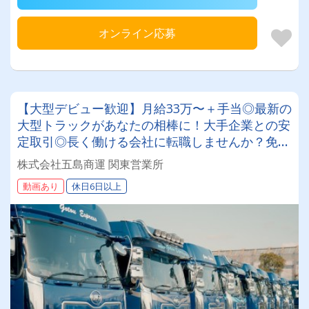
オンライン応募
【大型デビュー歓迎】月給33万〜＋手当◎最新の
大型トラックがあなたの相棒に！大手企業との安
定取引◎長く働ける会社に転職しませんか？免許
取得支援でトレーラーへの挑戦も応援します♪
株式会社五島商運 関東営業所
動画あり
休日6日以上