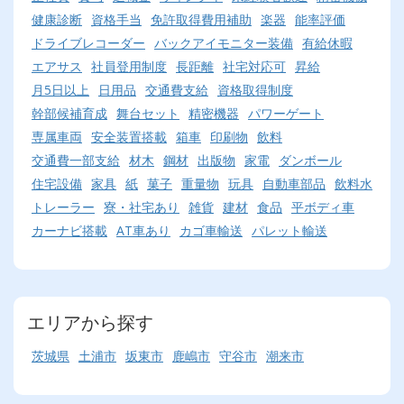
健康診断
資格手当
免許取得費用補助
楽器
能率評価
ドライブレコーダー
バックアイモニター装備
有給休暇
エアサス
社員登用制度
長距離
社宅対応可
昇給
月5日以上
日用品
交通費支給
資格取得制度
幹部候補育成
舞台セット
精密機器
パワーゲート
専属車両
安全装置搭載
箱車
印刷物
飲料
交通費一部支給
材木
鋼材
出版物
家電
ダンボール
住宅設備
家具
紙
菓子
重量物
玩具
自動車部品
飲料水
トレーラー
寮・社宅あり
雑貨
建材
食品
平ボディ車
カーナビ搭載
AT車あり
カゴ車輸送
パレット輸送
エリアから探す
茨城県
土浦市
坂東市
鹿嶋市
守谷市
潮来市