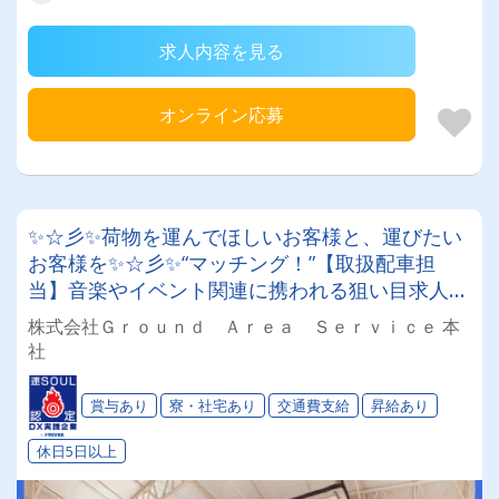
求人内容を見る
オンライン応募
✨☆彡✨荷物を運んでほしいお客様と、運びたい
お客様を✨☆彡✨“マッチング！”【取扱配車担
当】音楽やイベント関連に携われる狙い目求人！
＃賞与あり＃昇給あり＃高収入＃きれいなオフィ
株式会社Ｇｒｏｕｎｄ Ａｒｅａ Ｓｅｒｖｉｃｅ 本
ス＃社宅検討可
社
賞与あり
寮・社宅あり
交通費支給
昇給あり
休日5日以上