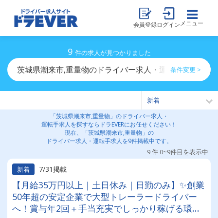
メニュー
会員登録
ログイン
9
件の求人が見つかりました
茨城県潮来市,重量物のドライバー求人・運転手求人一覧
条件変更 >
「茨城県潮来市,重量物」のドライバー求人・
運転手求人を探すならドラEVERにお任せください！
現在、「茨城県潮来市,重量物」の
ドライバー求人・運転手求人を9件掲載中です。
9 件 0~9件目を表示中
7/31掲載
新着
【月給35万円以上｜土日休み｜日勤のみ】✨創業
50年超の安定企業で大型トレーラードライバー
へ！賞与年2回＋手当充実でしっかり稼げる環境