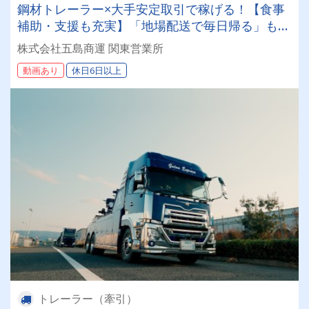
鋼材トレーラー×大手安定取引で稼げる！【食事
補助・支援も充実】「地場配送で毎日帰る」も
OK！（月給35万〜）あのトラックカッコいい！
株式会社五島商運 関東営業所
と視線を集めるピカピカな車両を相棒に働けま
動画あり
休日6日以上
す！
トレーラー（牽引）