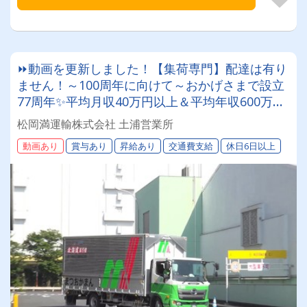
⏩動画を更新しました！【集荷専門】配達は有り
ません！～100周年に向けて～おかげさまで設立
77周年✨平均月収40万円以上＆平均年収600万円
以上北海道を代表する運送会社で一緒に働きまし
松岡満運輸株式会社 土浦営業所
ょう！
動画あり
賞与あり
昇給あり
交通費支給
休日6日以上