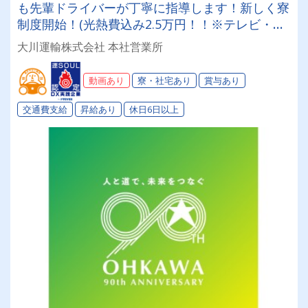
も先輩ドライバーが丁寧に指導します！新しく寮
制度開始！(光熱費込み2.5万円！！※テレビ・冷
蔵庫・電子レンジは当社が用意します。) 創業90
大川運輸株式会社 本社営業所
年の安定企業でメリハリをつけて働く✨性別問わ
ず未経験も大歓迎◎「Gマーク」「働きやすい職
動画あり
寮・社宅あり
賞与あり
場認証制度」取得済み★入社祝い金や表彰制度な
ど福利厚生も充実♪♪
交通費支給
昇給あり
休日6日以上