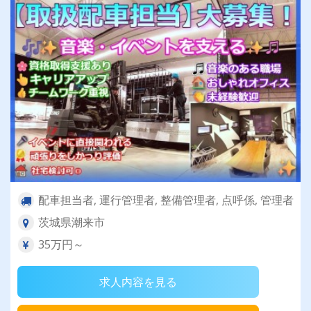
配車担当者, 運行管理者, 整備管理者, 点呼係, 管理者
茨城県潮来市
35万円～
求人内容を見る