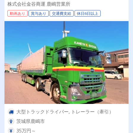
です◎資格取得制度あり！＜手積み手降ろしなし
株式会社金谷商運 鹿嶋営業所
＞で身体の負担も安心★
動画あり
賞与あり
交通費支給
休日6日以上
大型トラックドライバー, トレーラー（牽引）
茨城県鹿嶋市
35万円～