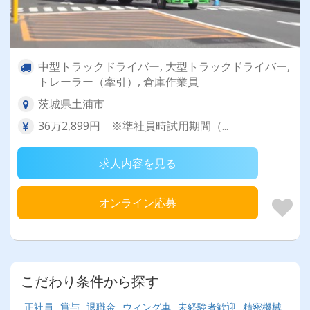
中型トラックドライバー, 大型トラックドライバー,
トレーラー（牽引）, 倉庫作業員
茨城県土浦市
36万2,899円 ※準社員時試用期間（...
求人内容を見る
オンライン応募
こだわり条件から探す
正社員
賞与
退職金
ウィング車
未経験者歓迎
精密機械