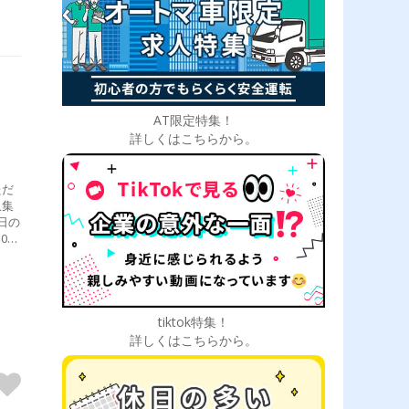
AT限定特集！
詳しくはこちらから。
ただ
収集
日の
0
ー
テナン
まし
tiktok特集！
詳しくはこちらから。