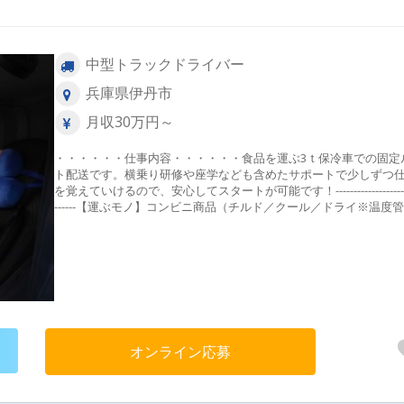
中型トラックドライバー
兵庫県伊丹市
月収30万円～
・・・・・・仕事内容・・・・・・食品を運ぶ3ｔ保冷車での固定
ト配送です。横乗り研修や座学なども含めたサポートで少しずつ
を覚えていけるので、安心してスタートが可能です！---------------------
------【運ぶモノ】コンビニ商品（チルド／クール／ドライ※温度
なし）【積み降ろし方法】カゴ積み降ろし、台車積み降ろし⇒荷
ひとつずつ運ぶことはないので身体への負担も少なめです！【配
リア】関西圏【走行距離】100～200km【配送先】コンビニ ※11
舗、1～2便／日⇒固定ルート配送なので1度ルートを覚えてしまえ
道に迷うこともなく安心です◎【車両装備】■ETC■ドライブレコ
ー■バックアイカメラ■坂道発進補助装置------------------------------＜
めポイント！＞◆勤務時間が安定！生活リズムが整う！ルート配
から、出勤・退勤時間に大きな変動なし！毎日のスケジュールが
オンライン応募
やすく、体調管理もしやすい環境です。◆希望シフト制で柔軟に
る！1ヵ月ごとのシフト制なので、お休みや連休の調整もOK！「
は家族の予定に合わせて土日休み」など、ライフスタイルに合わ
働き方が可能です。◆運転中は一人の時間！気楽に働ける！運転