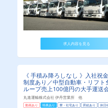
求人内容を見る
《 手積み降ろしなし 》入社祝
制度あり／中型自動車・リフト
ループ売上100億円の大手運送
丸進運輸株式会社 伊丹営業所 他
動画あり
特典あり
寮・社宅あり
昇給あり
休日