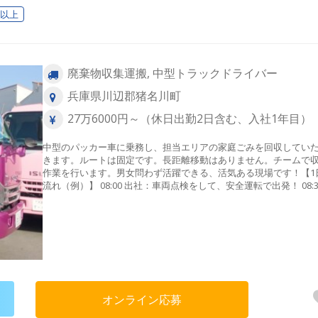
日以上
廃棄物収集運搬, 中型トラックドライバー
兵庫県川辺郡猪名川町
27万6000円～（休日出勤2日含む、入社1年目）
中型のパッカー車に乗務し、担当エリアの家庭ごみを回収してい
きます。ルートは固定です。長距離移動はありません。チームで
作業を行います。男女問わず活躍できる、活気ある現場です！【1
流れ（例）】 08:00 出社：車両点検をして、安全運転で出発！ 08:3
収集：決まったルートをまわります。12:00 搬入：クリーンセンタ
へ運びます。14:00：お昼休憩（1時間）15:00 帰社：車両のメン
スや翌日の準備。 16:30 退社：今日も安全運転ありがとうござい
た！
オンライン応募