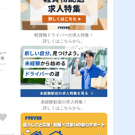
軽貨物ドライバーの求人特集！
詳しくはこちらから。
ルー
仕事
---
管理
物を
送エ
店
ば
ーダ
未経験歓迎の求人特集！
おすす
送だ
詳しくはこちらから。
立て
休め
今月
せた
して