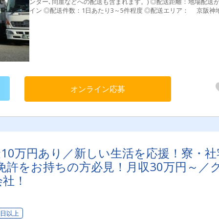
ンター､問屋などへの配送も含まれます。) ◎配送距離：地場配送がメ
イン ◎配送件数：1日あたり3～5件程度 ◎配送エリア： 京阪神地区
が中心 大阪(北摂・泉州方面)､京都・神戸方面など その他多数
面あり ◎取り扱い荷物： 冷凍品､チルド食品 ◎荷役方法 カゴ台車に
よる積み下ろしのみ
オンライン応募
金10万円あり／新しい生活を応援！寮・社
免許をお持ちの方必見！月収30万円～／
会社！
6日以上