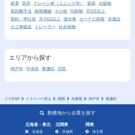
家電
花卉
クレーン車（ユニック等）
楽器
出版物
長距離手当
精密機械
その他
印刷物
月5日以上
契約・準社員
月10日以上
保冷車
カーナビ搭載
冷凍品
カゴ車輸送
トレーラー
社会保険
エリアから探す
神戸市
中央区
東灘区
北区
ドラEVER
ドライバー求人
関西
兵庫県
神戸市
東灘区
勤務地から企業を探す
北海道・東北
北関東
関東
北海道
茨城県
埼玉県