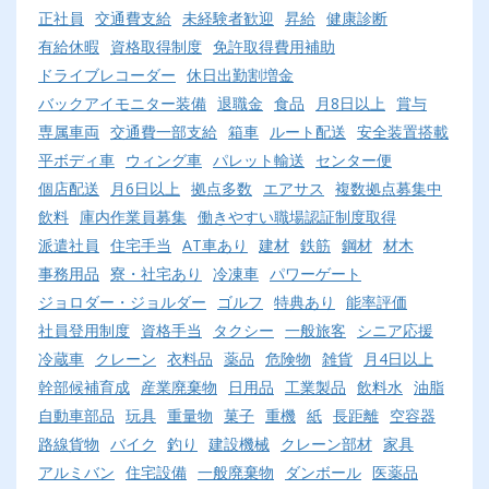
正社員
交通費支給
未経験者歓迎
昇給
健康診断
有給休暇
資格取得制度
免許取得費用補助
ドライブレコーダー
休日出勤割増金
バックアイモニター装備
退職金
食品
月8日以上
賞与
専属車両
交通費一部支給
箱車
ルート配送
安全装置搭載
平ボディ車
ウィング車
パレット輸送
センター便
個店配送
月6日以上
拠点多数
エアサス
複数拠点募集中
飲料
庫内作業員募集
働きやすい職場認証制度取得
派遣社員
住宅手当
AT車あり
建材
鉄筋
鋼材
材木
事務用品
寮・社宅あり
冷凍車
パワーゲート
ジョロダー・ジョルダー
ゴルフ
特典あり
能率評価
社員登用制度
資格手当
タクシー
一般旅客
シニア応援
冷蔵車
クレーン
衣料品
薬品
危険物
雑貨
月4日以上
幹部候補育成
産業廃棄物
日用品
工業製品
飲料水
油脂
自動車部品
玩具
重量物
菓子
重機
紙
長距離
空容器
路線貨物
バイク
釣り
建設機械
クレーン部材
家具
アルミバン
住宅設備
一般廃棄物
ダンボール
医薬品