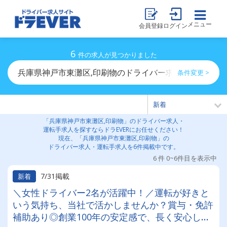
メニュー
会員登録
ログイン
6
件の求人が見つかりました
兵庫県神戸市東灘区,印刷物のドライバー求人・運転手求
条件変更 >
「兵庫県神戸市東灘区,印刷物」のドライバー求人・
運転手求人を探すならドラEVERにお任せください！
現在、「兵庫県神戸市東灘区,印刷物」の
ドライバー求人・運転手求人を6件掲載中です。
6 件 0~6件目を表示中
7/31掲載
新着
＼女性ドライバー2名が活躍中！／運転が好きと
いう気持ち、当社で活かしませんか？賞与・免許
補助あり◎創業100年の安定感で、長く安心して