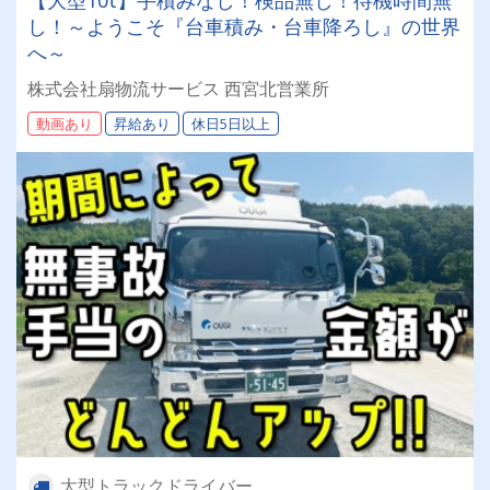
【大型10t】手積みなし！検品無し！待機時間無
し！～ようこそ『台車積み・台車降ろし』の世界
へ～
株式会社扇物流サービス 西宮北営業所
動画あり
昇給あり
休日5日以上
大型トラックドライバー