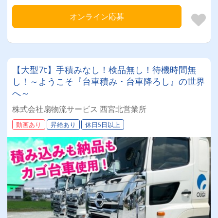
オンライン応募
【大型7t】手積みなし！検品無し！待機時間無
し！～ようこそ『台車積み・台車降ろし』の世界
へ～
株式会社扇物流サービス 西宮北営業所
動画あり
昇給あり
休日5日以上