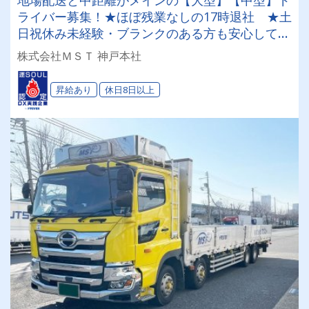
地場配送と中距離がメインの【大型】【中型】ド
ライバー募集！★ほぼ残業なしの17時退社 ★土
日祝休み未経験・ブランクのある方も安心してご
応募を！！
株式会社ＭＳＴ 神戸本社
昇給あり
休日8日以上