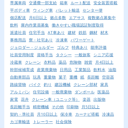
専属車両
交通費一部支給
箱車
ルート配送
安全装置搭載
平ボディ車
ウィング車
パレット輸送
センター便
個店配送
月6日以上
拠点多数
エアサス
複数拠点募集中
飲料
庫内作業員募集
働きやすい職場認証制度取得
派遣社員
住宅手当
AT車あり
建材
鉄筋
鋼材
材木
事務用品
寮・社宅あり
冷凍車
パワーゲート
ジョロダー・ジョルダー
ゴルフ
特典あり
能率評価
社員登用制度
資格手当
タクシー
一般旅客
シニア応援
冷蔵車
クレーン
衣料品
薬品
危険物
雑貨
月4日以上
幹部候補育成
産業廃棄物
日用品
工業製品
飲料水
油脂
自動車部品
玩具
重量物
菓子
重機
紙
長距離
空容器
路線貨物
バイク
釣り
建設機械
クレーン部材
家具
アルミバン
住宅設備
一般廃棄物
ダンボール
医薬品
家電
花卉
クレーン車（ユニック等）
楽器
出版物
長距離手当
精密機械
その他
印刷物
月5日以上
契約・準社員
月10日以上
保冷車
カーナビ搭載
冷凍品
カゴ車輸送
トレーラー
社会保険