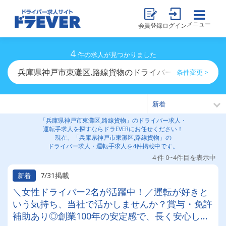
メニュー
会員登録
ログイン
4
件の求人が見つかりました
兵庫県神戸市東灘区,路線貨物のドライバー求人・運転手
条件変更 >
「兵庫県神戸市東灘区,路線貨物」のドライバー求人・
運転手求人を探すならドラEVERにお任せください！
現在、「兵庫県神戸市東灘区,路線貨物」の
ドライバー求人・運転手求人を4件掲載中です。
4 件 0~4件目を表示中
7/31掲載
新着
＼女性ドライバー2名が活躍中！／運転が好きと
いう気持ち、当社で活かしませんか？賞与・免許
補助あり◎創業100年の安定感で、長く安心して