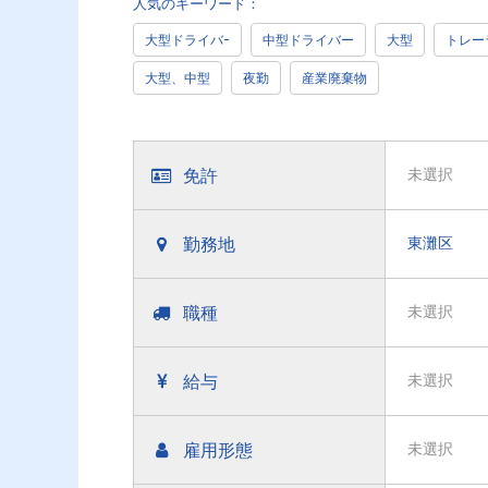
人気のキーワード：
大型ドライバｰ
中型ドライバー
大型
トレー
大型、中型
夜勤
産業廃棄物
免許
未選択
勤務地
東灘区
職種
未選択
給与
未選択
雇用形態
未選択