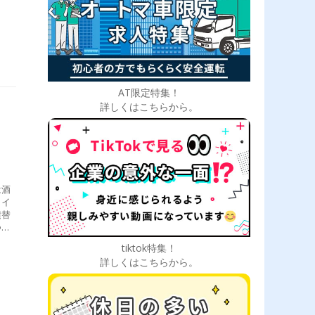
AT限定特集！
詳しくはこちらから。
は酒
メイ
積替
つき
離運
tiktok特集！
手当
詳しくはこちらから。
車両