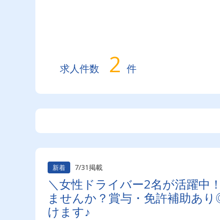
2
求人件数
件
7/31掲載
新着
＼女性ドライバー2名が活躍中
ませんか？賞与・免許補助あり
けます♪