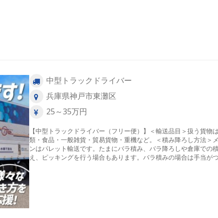
中型トラックドライバー
兵庫県神戸市東灘区
25～35万円
【中型トラックドライバー（フリー便）】＜輸送品目＞扱う貨物
類・食品・一般雑貨・貿易貨物・重機など。＜積み降ろし方法＞
ンはパレット輸送です。たまにバラ積み、バラ降ろしや倉庫での
え、ピッキングを行う場合もあります。バラ積みの場合は手当が
ます！＜配送エリア＞近・中距離や地場の運行が多いです。長距
行（九州方面、関東方面）へのお仕事もあります！長距離運行は
がつきますよ♪固定顧客への配送も有りますが、基本的にはフリー
のお仕事となります。