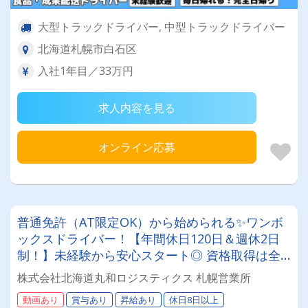
大型トラックドライバー, 中型トラックドライバー
北海道札幌市白石区
入社1年目／33万円
求人内容を見る
オンライン応募
普通免許（AT限定OK）から始められる✨ワンボ
ックスドライバー！【年間休日120日＆週休2日
制！】未経験から安心スタート◎ 資格取得は全
額会社負担！安定基盤で働くドライバー募集！
株式会社北海道丸和ロジスティクス 札幌営業所
年齢・性別問わず活躍できるお仕事です✨
動画あり
賞与あり
昇給あり
休日8日以上