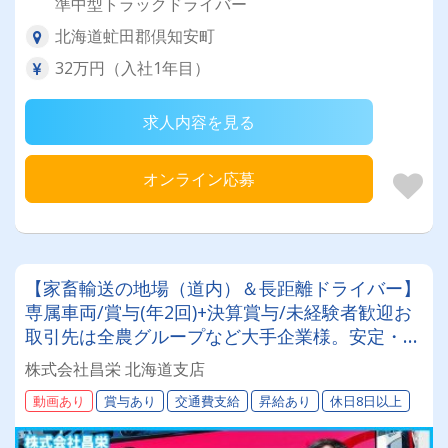
準中型トラックドライバー
北海道虻田郡倶知安町
32万円（入社1年目）
求人内容を見る
オンライン応募
【家畜輸送の地場（道内）＆長距離ドライバー】
専属車両/賞与(年2回)+決算賞与/未経験者歓迎お
取引先は全農グループなど大手企業様。安定・安
心の待遇です☆当社独自の待遇☆燃費ランキング
株式会社昌栄 北海道支店
上位14位には毎月最大4万円～4000円支給♪
動画あり
賞与あり
交通費支給
昇給あり
休日8日以上