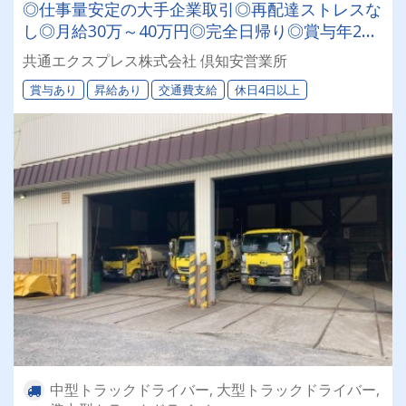
◎仕事量安定の大手企業取引◎再配達ストレスな
し◎月給30万～40万円◎完全日帰り◎賞与年2回
◎60歳以降も長く活躍できる環境です！★研修充
共通エクスプレス株式会社 倶知安営業所
実で未経験の方も安心★
賞与あり
昇給あり
交通費支給
休日4日以上
中型トラックドライバー, 大型トラックドライバー,