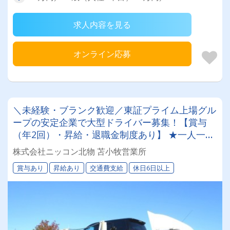
求人内容を見る
オンライン応募
＼未経験・ブランク歓迎／東証プライム上場グル
ープの安定企業で大型ドライバー募集！【賞与
（年2回）・昇給・退職金制度あり】 ★一人一台
の専属車両★無事故等で月給2万円UPのチャンス
株式会社ニッコン北物 苫小牧営業所
◎★資格取得支援制度★希望休＆育休実績あり！
賞与あり
昇給あり
交通費支給
休日6日以上
女性ドライバーも活躍中の働きやすい職場です♪