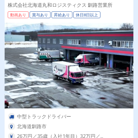
躍できるお仕事です✨
株式会社北海道丸和ロジスティクス 釧路営業所
動画あり
賞与あり
昇給あり
休日8日以上
中型トラックドライバー
北海道釧路市
26万円／35歳（入社1年目）32万円／...