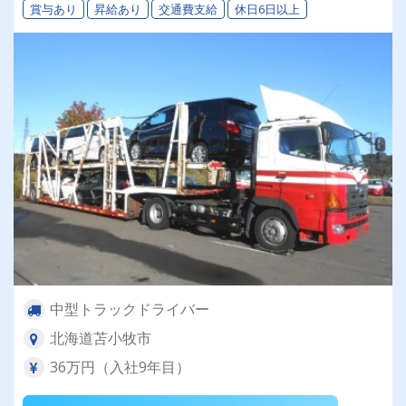
賞与あり
昇給あり
交通費支給
休日6日以上
女性ドライバーも活躍中の働きやすい職場です♪
中型トラックドライバー
北海道苫小牧市
36万円（入社9年目）