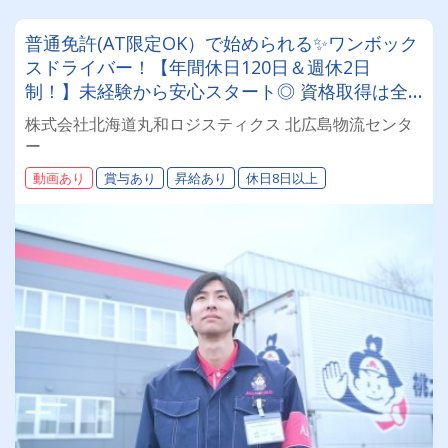
普通免許(AT限定OK）で始められる✨ワンボック
スドライバー！【年間休日120日＆週休2日
制！】未経験から安心スタート◎ 資格取得は全
額会社負担！安定基盤で働くドライバー募集！
株式会社北海道丸和ロジスティクス 北広島物流センタ
年齢・性別問わず活躍できるお仕事です✨
ー
動画あり
賞与あり
昇給あり
休日8日以上