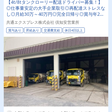
【4t/8tタンクローリー配送ドライバー募集！】
◎仕事量安定の大手企業取引◎再配達ストレスな
し◎月給30万～40万円◎完全日帰り◎賞与年2回
◎60歳以降も長く活躍できる環境です！★研修充
共通エクスプレス株式会社 倶知安営業所
実で未経験の方も安心★
賞与あり
昇給あり
交通費支給
休日4日以上