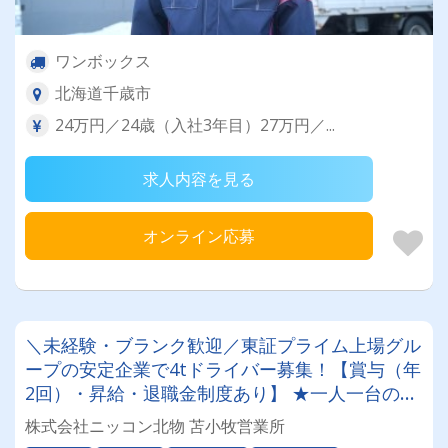
ワンボックス
北海道千歳市
24万円／24歳（入社3年目）27万円／...
求人内容を見る
オンライン応募
＼未経験・ブランク歓迎／東証プライム上場グル
ープの安定企業で4tドライバー募集！【賞与（年
2回）・昇給・退職金制度あり】 ★一人一台の専
属車両★無事故等で月給17,000円UPのチャンス
株式会社ニッコン北物 苫小牧営業所
◎★資格取得支援制度★希望休＆育休実績あり！