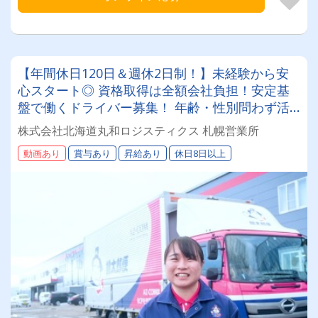
【年間休日120日＆週休2日制！】未経験から安
心スタート◎ 資格取得は全額会社負担！安定基
盤で働くドライバー募集！ 年齢・性別問わず活
躍できるお仕事です✨
株式会社北海道丸和ロジスティクス 札幌営業所
動画あり
賞与あり
昇給あり
休日8日以上