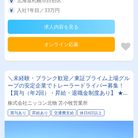
北海道札幌市白石区
入社1年目／33万円
求人内容を見る
オンライン応募
＼未経験・ブランク歓迎／東証プライム上場グル
ープの安定企業でトレーラードライバー募集！
【賞与（年2回）・昇給・退職金制度あり】 ★一
人一台の専属車両★無事故等で月給24,000円UP
株式会社ニッコン北物 苫小牧営業所
のチャンス◎★資格取得支援制度★希望休＆育休
賞与あり
昇給あり
交通費支給
休日6日以上
実績あり！女性ドライバーも活躍中の働きやすい
職場です♪