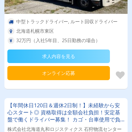
中型トラックドライバー, ルート回収ドライバー
北海道札幌市東区
32万円（入社5年目、25日勤務の場合）
求人内容を見る
オンライン応募
【年間休日120日＆週休2日制！】未経験から安
心スタート◎ 資格取得は全額会社負担！安定基
盤で働くドライバー募集！ カゴ・台車使用で負
担少なめ♪年齢・性別問わず活躍できるお仕事で
株式会社北海道丸和ロジスティクス 石狩物流センター