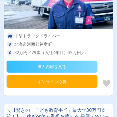
中型トラックドライバー
北海道河西郡芽室町
32万円／29歳（入社4年目）35万円／...
求人内容を見る
オンライン応募
＼【驚きの「子ども教育手当」最大年30万円支
給！】／ 稼ぎor休み重視を選べる♪副業・Wワー