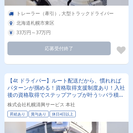
トレーラー（牽引）, 大型トラックドライバー
北海道札幌市東区
33万円～37万円
応募受付終了
【4t ドライバー】ルート配送だから、慣れれば
パターンが掴める！資格取得支援制度あり！入社
後の資格取得でステップアップが叶う✨バラ積み
バラ卸しは一切無し！荷役作業負担が少ないお仕
株式会社札幌清興サービス 本社
事です！
昇給あり
賞与あり
休日4日以上