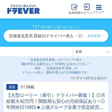
メニュー
会員登録
ログイン
151
件の求人が見つかりました
北海道北見市,昇給のドライバー求人・運転手求人一覧
条件変更 >
「北海道北見市,昇給」のドライバー求人・
運転手求人を探すならドラEVERにお任せください！
現在、「北海道北見市,昇給」の
ドライバー求人・運転手求人を151件掲載中です。
151 件 0~20件目を表示中
7/17掲載
新着
【大型ローリー（牽引）ドライバー募集！】◎月
給最大42万円！閑散期も安心の月給保証あり✨◎
年間休日108日★上場グループ企業で安定経営◎