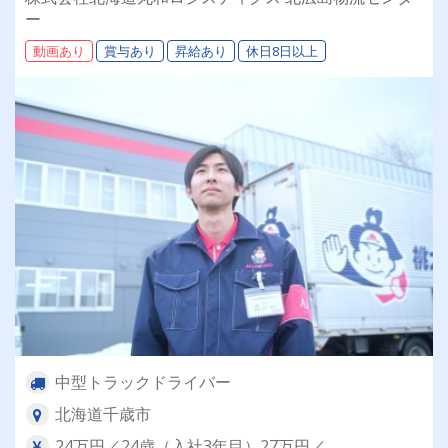
ー
動画あり
賞与あり
昇給あり
休日8日以上
中型トラックドライバー
北海道千歳市
24万円／24歳（入社3年目）27万円／...