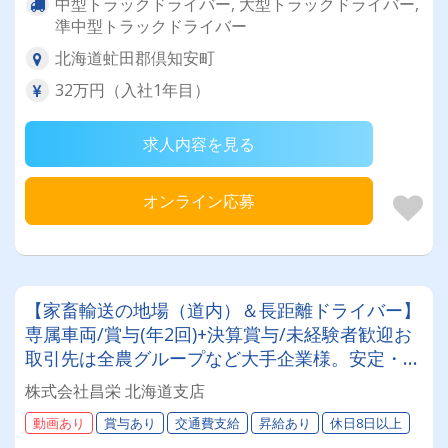
中型トラックドライバー, 大型トラックドライバー,
準中型トラックドライバー
北海道虻田郡倶知安町
32万円（入社1年目）
求人内容を見る
オンライン応募
【家畜輸送の地場（道内）＆長距離ドライバー】
専属車両/賞与(年2回)+決算賞与/未経験者歓迎お
取引先は全農グループなど大手企業様。安定・安
心の待遇です☆当社独自の待遇☆燃費ランキング
株式会社昌栄 北海道支店
上位14位には毎月最大4万円～4000円支給♪
動画あり
賞与あり
交通費支給
昇給あり
休日8日以上