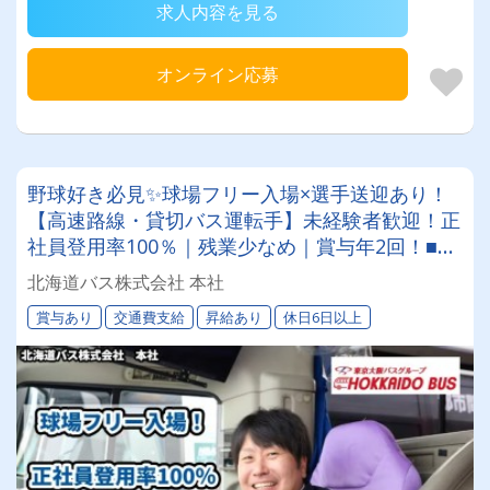
求人内容を見る
オンライン応募
野球好き必見✨球場フリー入場×選手送迎あり！
【高速路線・貸切バス運転手】未経験者歓迎！正
社員登用率100％｜残業少なめ｜賞与年2回！■従
業員約1,200名、車両400台。全国に展開する東
北海道バス株式会社 本社
京バスグループのグループ会社です！
賞与あり
交通費支給
昇給あり
休日6日以上