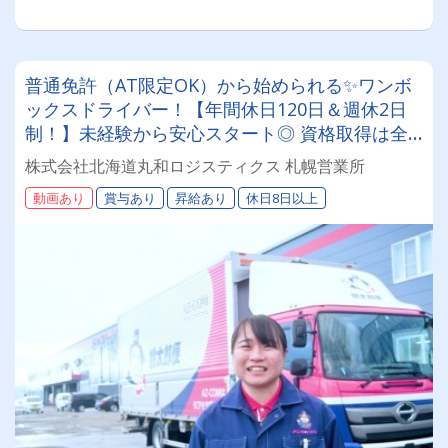
普通免許（AT限定OK）から始められる✨ワンボ
ックスドライバー！【年間休日120日＆週休2日
制！】未経験から安心スタート◎ 資格取得は全
額会社負担！安定基盤で働くドライバー募集！
株式会社北海道丸和ロジスティクス 札幌営業所
年齢・性別問わず活躍できるお仕事です✨
動画あり
賞与あり
昇給あり
休日8日以上