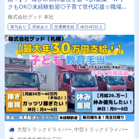
クもOK◎未経験歓迎◎子育て世代応援☆職場見
学ありで安心◎食品・青果の配送ドライバー募集
株式会社グッド 本社
★
賞与あり
昇給あり
交通費支給
休日4日以上
大型トラックドライバー, 中型トラックドライバー