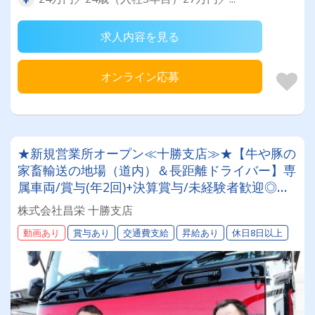
求人内容を見る
オンライン応募
★新規営業所オープン≪十勝支店≫★【牛や豚の
家畜輸送の地場（道内）＆長距離ドライバー】専
属車両/賞与(年2回)+決算賞与/未経験者歓迎◎お
取引先は全農グループなど大手企業様。安定・安
株式会社昌栄 十勝支店
心の待遇です☆当社独自の待遇☆燃費ランキング
動画あり
賞与あり
交通費支給
昇給あり
休日8日以上
上位14位には毎月最大4万円～4000円支給♪