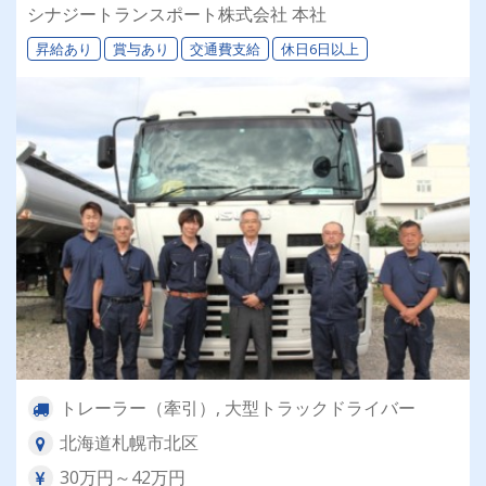
退職金＆再雇用あり◎専属車両＆同乗研修あり！
シナジートランスポート株式会社 本社
昇給あり
賞与あり
交通費支給
休日6日以上
トレーラー（牽引）, 大型トラックドライバー
北海道札幌市北区
30万円～42万円