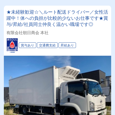
★未経験歓迎☆＼ルート配送ドライバー／女性活
躍中！体への負担が比較的少ないお仕事です★賞
与/昇給/社員同士仲良く温かい職場です◎
有限会社朝日商会 本社
賞与あり
交通費支給
昇給あり